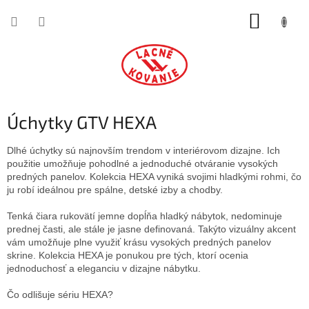
Prejsť
NÁKUP
na
obsah
KOŠÍK
Úchytky GTV HEXA
Dlhé úchytky sú najnovším trendom v interiérovom dizajne. Ich
použitie umožňuje pohodlné a jednoduché otváranie vysokých
predných panelov. Kolekcia HEXA vyniká svojimi hladkými rohmi, čo
ju robí ideálnou pre spálne, detské izby a chodby.
Tenká čiara rukovätí jemne dopĺňa hladký nábytok, nedominuje
prednej časti, ale stále je jasne definovaná. Takýto vizuálny akcent
vám umožňuje plne využiť krásu vysokých predných panelov
skrine. Kolekcia HEXA je ponukou pre tých, ktorí ocenia
jednoduchosť a eleganciu v dizajne nábytku.
Čo odlišuje sériu HEXA?