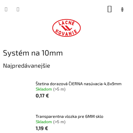
Prejsť
NÁKUP
na
obsah
KOŠÍK
Systém na 10mm
Najpredávanejšie
Štetina dorazová ČIERNA nasúvacia 4,8x9mm
Skladom
(>5 m)
0,17 €
Transparentna vlozka pre 6MM sklo
Skladom
(>5 m)
1,19 €