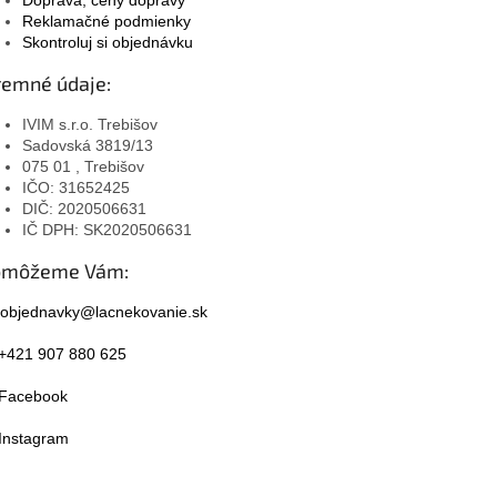
Reklamačné podmienky
Skontroluj si objednávku
remné údaje:
IVIM s.r.o. Trebišov
Sadovská 3819/13
075 01 , Trebišov
IČO: 31652425
DIČ: 2020506631
IČ DPH: SK2020506631
omôžeme Vám:
objednavky@lacnekovanie.sk
+421 907 880 625
Facebook
Instagram