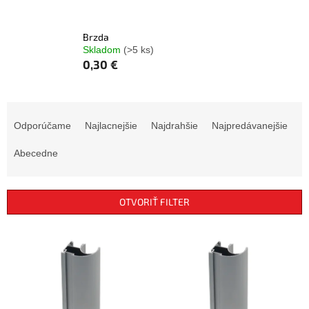
Brzda
Skladom
(>5 ks)
0,30 €
R
a
Odporúčame
Najlacnejšie
Najdrahšie
Najpredávanejšie
d
e
Abecedne
n
i
e
OTVORIŤ FILTER
p
r
V
o
ý
d
p
u
i
k
s
t