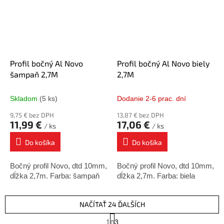
Profil bočný Al Novo
Profil bočný Al Novo biely
šampaň 2,7M
2,7M
Skladom
(5 ks)
Dodanie 2-6 prac. dní
9,75 € bez DPH
13,87 € bez DPH
11,99 €
17,06 €
/ ks
/ ks
Do košíka
Do košíka
Bočný profil Novo, dtd 10mm,
Bočný profil Novo, dtd 10mm,
dĺžka 2,7m. Farba: šampaň
dĺžka 2,7m. Farba: biela
NAČÍTAŤ 24 ĎALŠÍCH
S
1
3