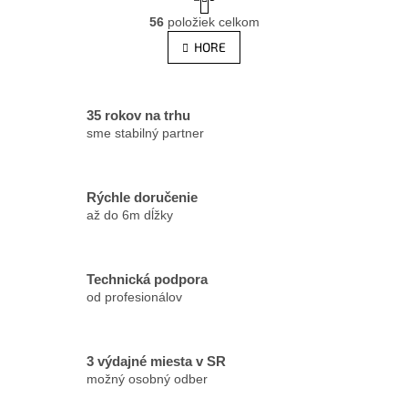
t
O
r
56
položiek celkom
v
á
l
HORE
n
á
k
d
o
v
a
a
c
35 rokov na trhu
n
i
sme stabilný partner
i
e
e
p
r
Rýchle doručenie
v
až do 6m dĺžky
k
y
v
ý
Technická podpora
p
od profesionálov
i
s
u
3 výdajné miesta v SR
možný osobný odber