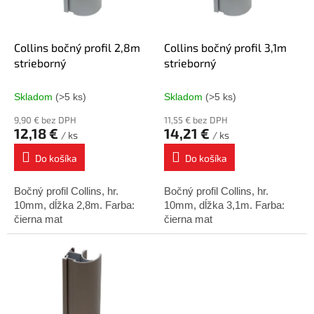
p
o
r
v
o
d
Collins bočný profil 2,8m
Collins bočný profil 3,1m
u
strieborný
strieborný
k
t
Skladom
(>5 ks)
Skladom
(>5 ks)
o
9,90 € bez DPH
11,55 € bez DPH
v
12,18 €
14,21 €
/ ks
/ ks
Do košíka
Do košíka
Bočný profil Collins, hr.
Bočný profil Collins, hr.
10mm, dĺžka 2,8m. Farba:
10mm, dĺžka 3,1m. Farba:
čierna mat
čierna mat