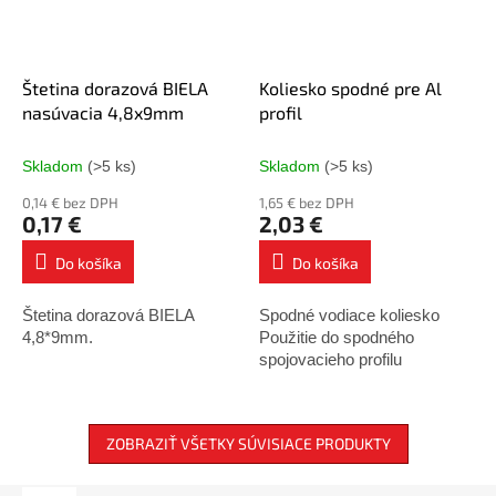
Štetina dorazová BIELA
Koliesko spodné pre Al
nasúvacia 4,8x9mm
profil
Skladom
(>5 ks)
Skladom
(>5 ks)
0,14 € bez DPH
1,65 € bez DPH
0,17 €
2,03 €
Do košíka
Do košíka
Štetina dorazová BIELA
Spodné vodiace koliesko
4,8*9mm.
Použitie do spodného
spojovacieho profilu
ZOBRAZIŤ VŠETKY SÚVISIACE PRODUKTY