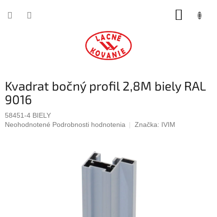
Prejsť
NÁKUP
na
obsah
KOŠÍK
Kvadrat bočný profil 2,8M biely RAL
9016
58451-4 BIELY
Priemerné
Neohodnotené
Podrobnosti hodnotenia
Značka:
IVIM
hodnotenie
produktu
je
0,0
z
5
hviezdičiek.