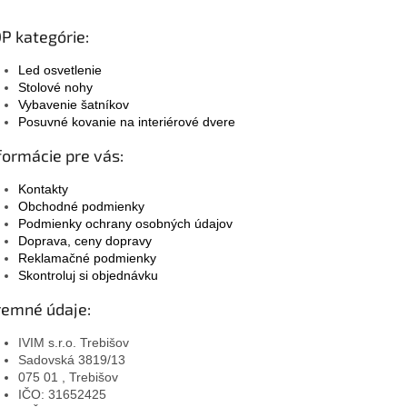
P kategórie:
Led osvetlenie
Stolové nohy
Vybavenie šatníkov
Posuvné kovanie na interiérové dvere
formácie pre vás:
Kontakty
Obchodné podmienky
Podmienky ochrany osobných údajov
Doprava, ceny dopravy
Reklamačné podmienky
Skontroluj si objednávku
remné údaje:
IVIM s.r.o. Trebišov
Sadovská 3819/13
075 01 , Trebišov
IČO: 31652425