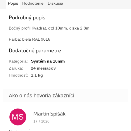
Popis
Hodnotenie
Diskusia
Podrobný popis
Bočný profil Kvadrat, dtd 10mm, dĺžka 2,8m.
Farba: biela RAL 9016
Dodatočné parametre
Kategória
:
Systém na 10mm
Záruka
:
24 mesiacov
Hmotnosť
:
1.1 kg
Martin Spišák
MS
Hodnotenie obchodu je 5 z 5 hviezdičiek.
17.7.2026