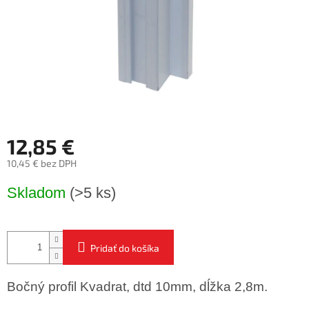
12,85 €
10,45 € bez DPH
Jednotková
Skladom
(>5 ks)
cena:
Pridať do košíka
Bočný profil Kvadrat, dtd 10mm, dĺžka 2,8m.