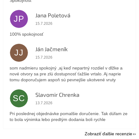
Spokojnosť
Jana Poletová
JP
Hodnotenie obchodu je 5 z 5 hviezdičiek.
15.7.2026
100% spokojnosť
Ján Jačmeník
JJ
Hodnotenie obchodu je 5 z 5 hviezdičiek.
15.7.2026
som nadmieru spokojný ,aj keď nepartný rozdiel v dlžke a
nové otvory sa pre zlú dostupnosť ťažšie vrtalo. Aj naprie
tomu doporučujem aspoň sú pevnejšie ukotvené vruty
Slavomir Chrenka
SC
Hodnotenie obchodu je 5 z 5 hviezdičiek.
13.7.2026
Pri poslednej objednávke pomalšie doručenie. Tak dúfam ze
to bola výnimka lebo predtým dodania boli rychle
Zobraziť ďalšie recenzie