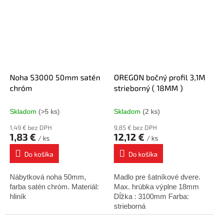
Noha S3000 50mm satén
OREGON bočný profil 3,1M
chróm
strieborný ( 18MM )
Skladom
(>5 ks)
Skladom
(2 ks)
1,49 € bez DPH
9,85 € bez DPH
1,83 €
12,12 €
/ ks
/ ks
Do košíka
Do košíka
Nábytková noha 50mm,
Madlo pre šatníkové dvere.
farba satén chróm. Materiál:
Max. hrúbka výplne 18mm
hliník
Dĺžka : 3100mm Farba:
strieborná