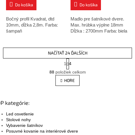
Do košíka
Do košíka
Bočný profil Kvadrat, dtd
Madlo pre šatníkové dvere.
10mm, dĺžka 2,8m. Farba:
Max. hrúbka výplne 18mm
šampaň
Dĺžka : 2700mm Farba: biela
NAČÍTAŤ 24 ĎALŠÍCH
S
1
4
t
O
r
88
položiek celkom
v
á
l
HORE
n
á
k
d
o
v
a
a
P kategórie:
c
n
i
i
Led osvetlenie
e
e
Stolové nohy
p
Vybavenie šatníkov
r
Posuvné kovanie na interiérové dvere
v