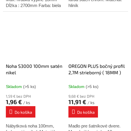
Dĺžka : 2700mm Farba: biela
hliník
Noha S3000 100mm satén
OREGON PLUS bočný profil
nikel
2,7M strieborný ( 18MM )
Skladom
(>5 ks)
Skladom
(>5 ks)
1,59 € bez DPH
9,68 € bez DPH
1,96 €
11,91 €
/ ks
/ ks
Do košíka
Do košíka
Nábytková noha 100mm,
Madlo pre šatníkové dvere.