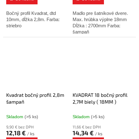
Bočný profil Kvadrat, dtd
Madlo pre šatníkové dvere.
10mm, dĺžka 2,8m. Farba:
Max. hrúbka výplne 18mm
striebro
Dĺžka : 2700mm Farba:
šampaň
Kvadrat bočný profil 2,8m
KVADRAT 18 bočný profil
šampaň
2,7M biely ( 18MM )
Skladom
(>5 ks)
Skladom
(>5 ks)
9,90 € bez DPH
11,66 € bez DPH
12,18 €
14,34 €
/ ks
/ ks