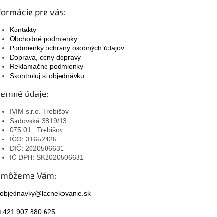
k
formácie pre vás:
y
v
Kontakty
ý
Obchodné podmienky
p
Podmienky ochrany osobných údajov
i
Doprava, ceny dopravy
s
Reklamačné podmienky
u
Skontroluj si objednávku
remné údaje:
IVIM s.r.o. Trebišov
Sadovská 3819/13
075 01 , Trebišov
IČO: 31652425
DIČ: 2020506631
IČ DPH: SK2020506631
omôžeme Vám:
objednavky@lacnekovanie.sk
+421 907 880 625