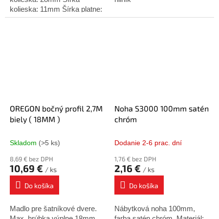
kolieska: 11mm Šírka platne:
43mm Rozteč platne: 32mm
Nosnosť: 18 kg
OREGON bočný profil 2,7M
Noha S3000 100mm satén
biely ( 18MM )
chróm
Skladom
(>5 ks)
Dodanie 2-6 prac. dní
8,69 € bez DPH
1,76 € bez DPH
10,69 €
2,16 €
/ ks
/ ks
Do košíka
Do košíka
Madlo pre šatníkové dvere.
Nábytková noha 100mm,
Max. hrúbka výplne 18mm
farba satén chróm. Materiál: