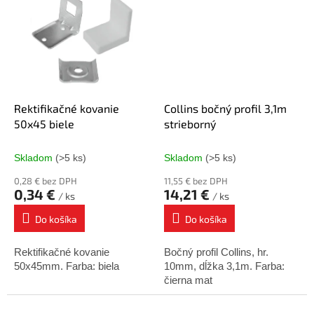
Rektifikačné kovanie
Collins bočný profil 3,1m
50x45 biele
strieborný
Skladom
(>5 ks)
Skladom
(>5 ks)
0,28 € bez DPH
11,55 € bez DPH
0,34 €
14,21 €
/ ks
/ ks
Do košíka
Do košíka
Rektifikačné kovanie
Bočný profil Collins, hr.
50x45mm. Farba: biela
10mm, dĺžka 3,1m. Farba:
čierna mat