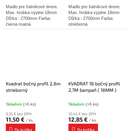
Madlo pre šatníkové dvere.
Madlo pre šatníkové dvere.
Max. hrúbka výplne 18mm
Max. hrúbka výplne 18mm
Dĺžka : 2700mm Farba:
Dĺžka : 2700mm Farba:
čierna matná
strieborná
Kvadrat bočný profíl 2,8m
KVADRAT 18 bočný profil
strieborný
2,7M šampaň ( 18MM )
Skladom
(>5 ks)
Skladom
(>5 ks)
9,35 € bez DPH
10,45 € bez DPH
11,50 €
12,85 €
/ ks
/ ks
Do košíka
Do košíka