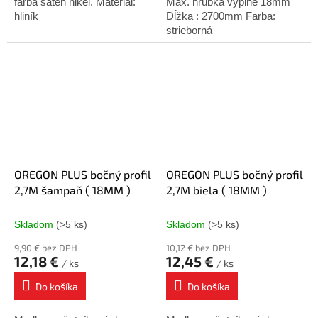
farba satén nikel. Materiál:
Max. hrúbka výplne 18mm
hliník
Dĺžka : 2700mm Farba:
strieborná
OREGON PLUS bočný profil
OREGON PLUS bočný profil
2,7M šampaň ( 18MM )
2,7M biela ( 18MM )
Skladom
(>5 ks)
Skladom
(>5 ks)
9,90 € bez DPH
10,12 € bez DPH
12,18 €
12,45 €
/ ks
/ ks
Do košíka
Do košíka