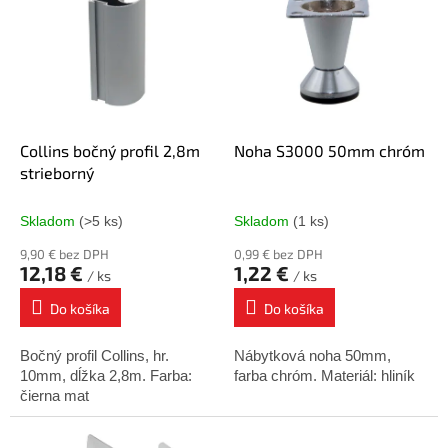
p
p
r
i
o
s
d
p
u
r
k
o
t
d
Collins bočný profil 2,8m
Noha S3000 50mm chróm
o
u
strieborný
v
k
t
Skladom
(>5 ks)
Skladom
(1 ks)
o
9,90 € bez DPH
0,99 € bez DPH
v
12,18 €
1,22 €
/ ks
/ ks
Do košíka
Do košíka
Bočný profil Collins, hr.
Nábytková noha 50mm,
10mm, dĺžka 2,8m. Farba:
farba chróm. Materiál: hliník
čierna mat