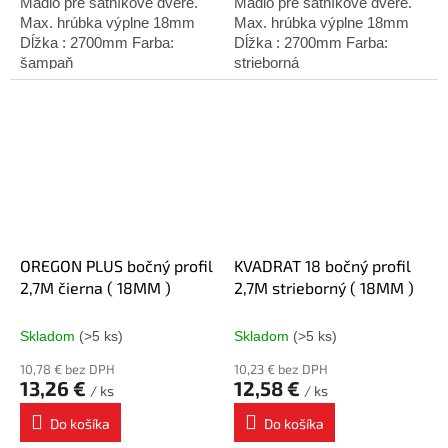
Madlo pre šatníkové dvere.
Madlo pre šatníkové dvere.
Max. hrúbka výplne 18mm
Max. hrúbka výplne 18mm
Dĺžka : 2700mm Farba:
Dĺžka : 2700mm Farba:
šampaň
strieborná
OREGON PLUS bočný profil
KVADRAT 18 bočný profil
2,7M čierna ( 18MM )
2,7M strieborný ( 18MM )
Skladom
(>5 ks)
Skladom
(>5 ks)
10,78 € bez DPH
10,23 € bez DPH
13,26 €
12,58 €
/ ks
/ ks
Do košíka
Do košíka