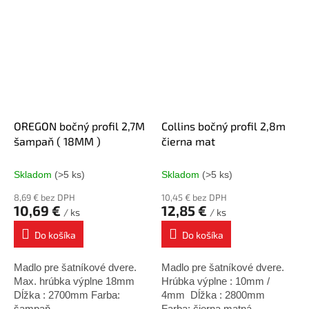
OREGON bočný profil 2,7M
Collins bočný profil 2,8m
šampaň ( 18MM )
čierna mat
Skladom
(>5 ks)
Skladom
(>5 ks)
8,69 € bez DPH
10,45 € bez DPH
10,69 €
12,85 €
/ ks
/ ks
Do košíka
Do košíka
Madlo pre šatníkové dvere.
Madlo pre šatníkové dvere.
Max. hrúbka výplne 18mm
Hrúbka výplne : 10mm /
Dĺžka : 2700mm Farba:
4mm Dĺžka : 2800mm
šampaň
Farba: čierna matná