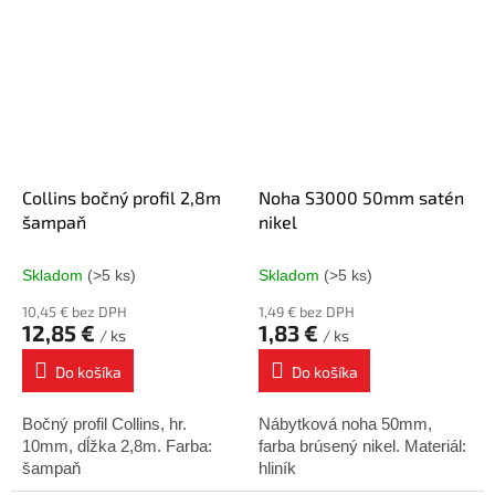
Collins bočný profil 2,8m
Noha S3000 50mm satén
šampaň
nikel
Skladom
(>5 ks)
Skladom
(>5 ks)
10,45 € bez DPH
1,49 € bez DPH
12,85 €
1,83 €
/ ks
/ ks
Do košíka
Do košíka
Bočný profil Collins, hr.
Nábytková noha 50mm,
10mm, dĺžka 2,8m. Farba:
farba brúsený nikel. Materiál:
šampaň
hliník