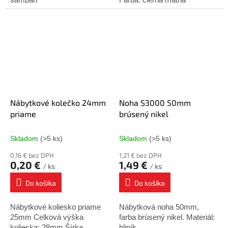
Nábytkové kolečko 24mm
Noha S3000 50mm
priame
brúsený nikel
Skladom
(>5 ks)
Skladom
(>5 ks)
0,16 € bez DPH
1,21 € bez DPH
0,20 €
1,49 €
/ ks
/ ks
Do košíka
Do košíka
Nábytkové koliesko priame
Nábytková noha 50mm,
25mm Celková výška
farba brúsený nikel. Materiál:
kolieska: 28mm Šírka
hliník