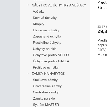
Predl
NÁBYTKOVÉ ÚCHYTKY A VEŠIAKY
Strie
Vešiaky
Kovové úchytky
Knopky
23,87 
Hliníkové úchytky
29,
Zapustené úchytky
Predl
Rustikálne úchytky
zapus
Úchytky na sklo
240V,
Maxim
Úchytové profily VELLO
napäti
Úchytové profily GALEA
Profilové úchytky
ZÁMKY NA NÁBYTOK
Stolíkové zámky
Univerzálne zámky
Centrálne zámky
Zámky na sklo
Systém MASTER