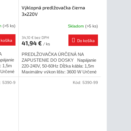
Výklopná predlžovačka čierna
3x220V
om
(>5 ks)
Skladom
(>5 ks)
Priemerné
hodnotenie
34,10 € bez DPH
produktu
 košíka
Do košíka
41,94 €
je
/ ks
5,0
A
z
PREDLŽOVAČKA ÚRČENÁ NA
5
ájanie
ZAPUSTENIE DO DOSKY Napájanie
hviezdičiek.
: 1,5m
220-240V, 50-60Hz Dĺžka kábla: 1,5m
 Určené
Maximálny výkon lišty: 3600 W Určené
..
pre vnútorné použitie Montážny...
:
5390-9
Kód:
5390-99