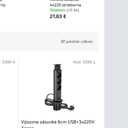
rny
4x220 strieborna
Skladom
(>5 ks)
27,83 €
37
položiek celkom
:
5390-4
Kód:
5390-1
Výsuvna zásuvka 6cm USB+3x220V
čierna