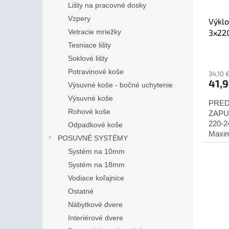
Lišty na pracovné dosky
Vzpery
Výklo
3x22
Vetracie mriežky
Tesniace lišty
Soklové lišty
Potravinové koše
34,10 
41,
Výsuvné koše - bočné uchytenie
Výsuvné koše
PRED
Rohové koše
ZAPU
220-2
Odpadkové koše
Maxim
POSUVNÉ SYSTÉMY
pre vn
Systém na 10mm
Systém na 18mm
Vodiace koľajnice
Ostatné
Nábytkové dvere
Interiérové dvere