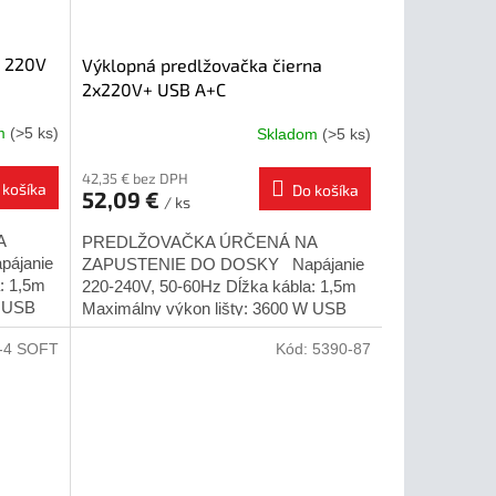
á 220V
Výklopná predlžovačka čierna
2x220V+ USB A+C
om
(>5 ks)
Skladom
(>5 ks)
42,35 € bez DPH
 košíka
Do košíka
52,09 €
/ ks
A
PREDLŽOVAČKA ÚRČENÁ NA
ájanie
ZAPUSTENIE DO DOSKY Napájanie
: 1,5m
220-240V, 50-60Hz Dĺžka kábla: 1,5m
W USB
Maximálny výkon lišty: 3600 W USB
orné...
napätie : 5V/2A Určené pre vnútorné...
-4 SOFT
Kód:
5390-87