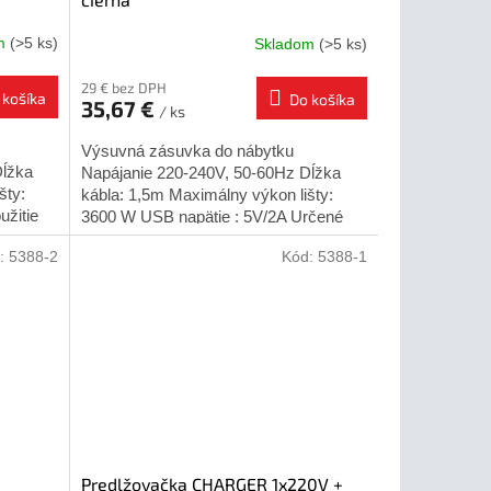
om
(>5 ks)
Skladom
(>5 ks)
29 € bez DPH
 košíka
Do košíka
35,67 €
/ ks
Výsuvná zásuvka do nábytku
Dĺžka
Napájanie 220-240V, 50-60Hz Dĺžka
šty:
kábla: 1,5m Maximálny výkon lišty:
užitie
3600 W USB napätie : 5V/2A Určené
 GTV...
pre vnútorné použitie Montážny otvor...
:
5388-2
Kód:
5388-1
Predlžovačka CHARGER 1x220V +