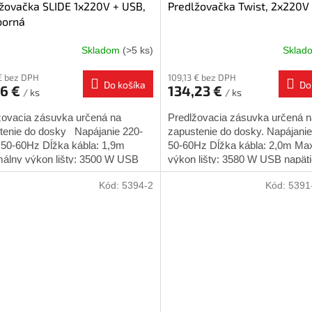
žovačka SLIDE 1x220V + USB,
Predlžovačka Twist, 2x220V
borná
Skladom
(>5 ks)
Skla
€ bez DPH
109,13 € bez DPH
Do košíka
Do
36 €
134,23 €
/ ks
/ ks
žovacia zásuvka určená na
Predlžovacia zásuvka určená n
tenie do dosky Napájanie 220-
zapustenie do dosky. Napájanie
 50-60Hz Dĺžka kábla: 1,9m
50-60Hz Dĺžka kábla: 2,0m Ma
álny výkon lišty: 3500 W USB
výkon lišty: 3580 W USB napäti
e : 5V/2,4A Určené...
5V/2,4A Určené pre vnútorné...
Kód:
5394-2
Kód:
5391