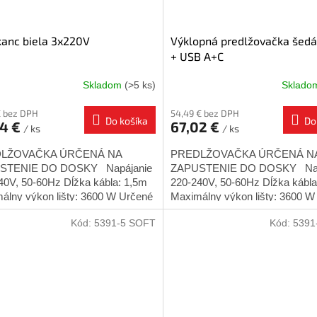
kanc biela 3x220V
Výklopná predlžovačka šed
+ USB A+C
Skladom
(>5 ks)
Sklad
€ bez DPH
54,49 € bez DPH
Do košíka
Do
74 €
67,02 €
/ ks
/ ks
LŽOVAČKA ÚRČENÁ NA
PREDLŽOVAČKA ÚRČENÁ N
STENIE DO DOSKY Napájanie
ZAPUSTENIE DO DOSKY Nap
40V, 50-60Hz Dĺžka kábla: 1,5m
220-240V, 50-60Hz Dĺžka kábla
álny výkon lišty: 3600 W Určené
Maximálny výkon lišty: 3600 
útorné použitie Montážny...
napätie : 5V/2A Určené pre vnút
Kód:
5391-5 SOFT
Kód:
5391