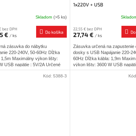
1x220V + USB
Skladom
(>5 ks)
Sklad
€ bez DPH
22,55 € bez DPH
Do košíka
Do
45 €
27,74 €
/ ks
/ ks
ná zásuvka do nábytku
Zásuvka určená na zapustenie 
anie 220-240V, 50-60Hz Dĺžka
dosky s USB Napájanie 220-24
: 1,5m Maximálny výkon lišty:
60Hz Dĺžka kábla: 1,9m Maxim
W USB napätie : 5V/2A Určené
výkon lišty: 3600 W USB napäti
útorné použitie...
5V/2A Určené pre vnútorné použi
Kód:
5388-3
Kód