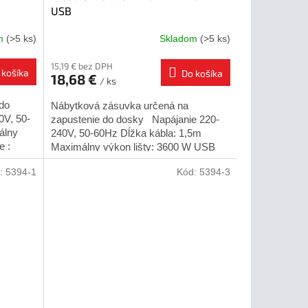
USB
om
(>5 ks)
Skladom
(>5 ks)
15,19 € bez DPH
 košíka
Do košíka
18,68 €
/ ks
do
Nábytková zásuvka určená na
0V, 50-
zapustenie do dosky Napájanie 220-
álny
240V, 50-60Hz Dĺžka kábla: 1,5m
e :
Maximálny výkon lišty: 3600 W USB
tie...
napätie : 5V/2A Určené pre...
:
5394-1
Kód:
5394-3