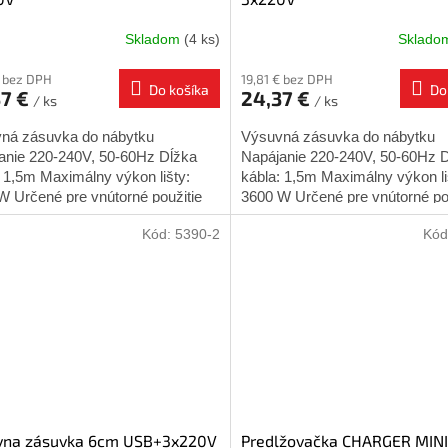
Skladom
(4 ks)
Sklad
€ bez DPH
19,81 € bez DPH
Do košíka
Do
37 €
24,37 €
/ ks
/ ks
ná zásuvka do nábytku
Výsuvná zásuvka do nábytku
anie 220-240V, 50-60Hz Dĺžka
Napájanie 220-240V, 50-60Hz 
: 1,5m Maximálny výkon lišty:
kábla: 1,5m Maximálny výkon li
W Určené pre vnútorné použitie
3600 W Určené pre vnútorné po
žny otvor 60mm Výrobca: GTV...
Montážny otvor 60mm Výrobca:
Kód:
5390-2
Kód
vna zásuvka 6cm USB+3x220V
Predlžovačka CHARGER MINI