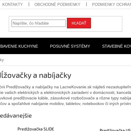
KONTAKTY
OBCHODNÉ PODMIENKY
PODMIENKY OCHRA
HĽADAŤ
YBAVENIE KUCHYNE
POSUVNÉ SYSTÉMY
STAVEBNÉ KO
ky
ĺžovačky a nabíjačky
órii Predlžovačky a nabíjačky na LacneKovanie.sk nájdeš nezastupiteľn
e vašich elektrických a elektronických zariadení v domácnosti, kancelári
uvkové predlžovacie káble, zásuvkové rozbočovače a rôzne typy nabíja
čov a spoľahlivé nabíjanie mobilov, tabletov, notebookov či iných prístr
edávanejšie
Predlžovačka SLIDE
Predlžovačka US