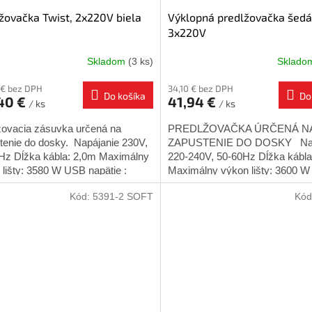
žovačka Twist, 2x220V biela
Výklopná predlžovačka šedá
3x220V
Skladom
(3 ks)
Sklad
 € bez DPH
34,10 € bez DPH
Do košíka
Do
,40 €
41,94 €
/ ks
/ ks
žovacia zásuvka určená na
PREDLŽOVAČKA ÚRČENÁ N
tenie do dosky. Napájanie 230V,
ZAPUSTENIE DO DOSKY Nap
Hz Dĺžka kábla: 2,0m Maximálny
220-240V, 50-60Hz Dĺžka kábla
 lišty: 3580 W USB napätie :
Maximálny výkon lišty: 3600 W
A Určené pre...
pre vnútorné použitie Montážny.
Kód:
5391-2 SOFT
Kód