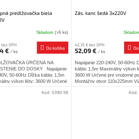
pná predlžovačka biela
Zás. kanc šedá 3x220V
0V
Skladom
(>5 ks)
Sklad
€ bez DPH
42,35 € bez DPH
Do košíka
Do
94 €
52,09 €
/ ks
/ ks
LŽOVAČKA ÚRČENÁ NA
Napájanie 220-240V, 50-60Hz 
STENIE DO DOSKY Napájanie
kábla: 1,5m Maximálny výkon li
40V, 50-60Hz Dĺžka kábla: 1,5m
3600 W Určené pre vnútorné po
álny výkon lišty: 3600 W Určené
Montážny otvor 110x225mm Vý
útorné použitie Montážny...
GTV Spôsob montáže: zapusten
Kód:
5390-98
Kód: