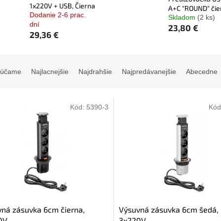
1x220V + USB, Čierna
A+C "ROUND" čie
Dodanie 2-6 prac.
Skladom
(2 ks)
dní
23,80 €
29,36 €
rúčame
Najlacnejšie
Najdrahšie
Najpredávanejšie
Abecedne
Kód:
5390-3
Kód
ná zásuvka 6cm čierna,
Výsuvná zásuvka 6cm šedá,
0V
3x220V