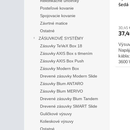
Rektifikačné uholníky
šedá
Posteľové kovanie
Spojovacie kovanie
Závrtné matice
30,45 
Ostatné
37,
ZÁSUVKOVÉ SYSTÉMY
Výsuv
Zásuvky TeVeX Box 18
Napáj
Zásuvky AXIS Box s tlmením
kábla
Zásuvky AXIS Box Push
3600 
pre vn
Zásuvky Modern Box
Drevené zásuvky Modern Slide
Zásuvky Blum ANTARO
Zásuvky Blum MERIVO
Drevené zásuvky Blum Tandem
Drevené zásuvky SMART Slide
Guličkové výsuvy
Kolieskové výsuvy
Ostatné