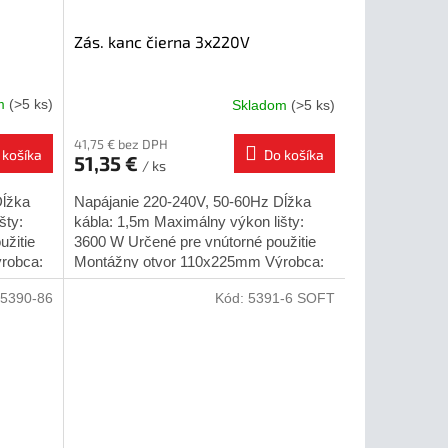
Zás. kanc čierna 3x220V
om
(>5 ks)
Skladom
(>5 ks)
41,75 € bez DPH
 košíka
Do košíka
51,35 €
/ ks
Dĺžka
Napájanie 220-240V, 50-60Hz Dĺžka
šty:
kábla: 1,5m Maximálny výkon lišty:
užitie
3600 W Určené pre vnútorné použitie
robca:
Montážny otvor 110x225mm Výrobca:
é do...
GTV Spôsob montáže: zapustené do...
5390-86
Kód:
5391-6 SOFT