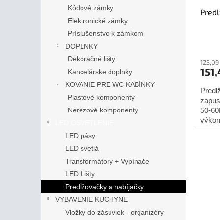
Kódové zámky
Predl
Elektronické zámky
Príslušenstvo k zámkom
DOPLNKY
Dekoračné lišty
123,09
151
Kancelárske doplnky
KOVANIE PRE WC KABÍNKY
Predl
Plastové komponenty
zapus
Nerezové komponenty
50-60
výkon
LED OSVETLENIE
5V/2,4
LED pásy
LED svetlá
Transformátory + Vypínače
LED Lišty
Predĺžovačky a nabíjačky
VYBAVENIE KUCHYNE
Vložky do zásuviek - organizéry