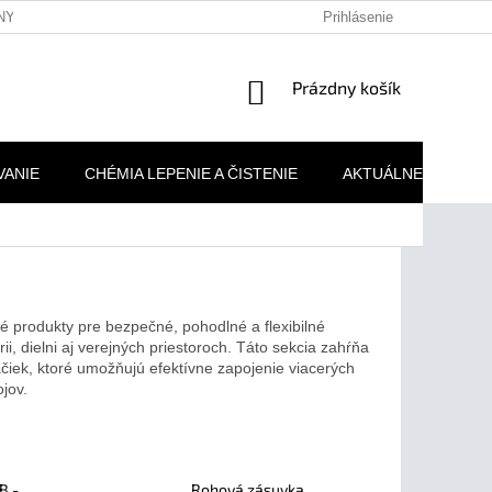
NY OSOBNÝCH ÚDAJOV
REKLAMAČNÉ PODMIENKY
Prihlásenie
MOJA 
NÁKUPNÝ
Prázdny košík
KOŠÍK
VANIE
CHÉMIA LEPENIE A ČISTENIE
AKTUÁLNE AKCIE
é produkty pre bezpečné, pohodlné a flexibilné
i, dielni aj verejných priestoroch. Táto sekcia zahŕňa
čiek, ktoré umožňujú efektívne zapojenie viacerých
ojov.
B -
Rohová zásuvka