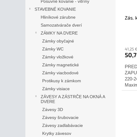
Posuvné kovanie - vitríny
STAVEBNÉ KOVANIE
Zás. 
Hliníkové zárubne
Samozatvárače dverí
ZÁMKY NA DVERE
Zámky obyčajné
41,25 
Zámky WC
50,
Zámky vložkové
Zámky magnetické
PRED
ZAPU
Zámky viacbodové
220-2
Protikusy k zámkom
Maxim
Zámky visiace
pre vn
ZÁVESY A ZÁSTRČE NA OKNÁ A
DVERE
Závesy 3D
Závesy šrubovacie
Závesy zadlabávacie
Krytky závesov