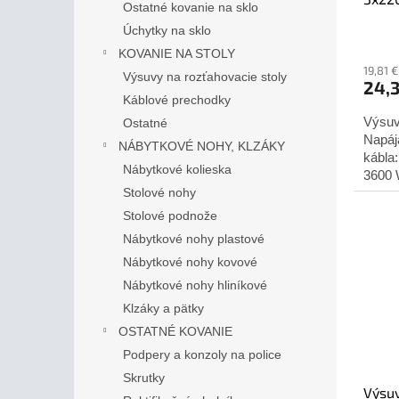
t
v
Ostatné kovanie na sklo
o
Úchytky na sklo
v
KOVANIE NA STOLY
19,81 
Výsuvy na rozťahovacie stoly
24,
Káblové prechodky
Výsuv
Ostatné
Napáj
NÁBYTKOVÉ NOHY, KLZÁKY
kábla
Nábytkové kolieska
3600 
Stolové nohy
Montá
Stolové podnože
Nábytkové nohy plastové
Nábytkové nohy kovové
Nábytkové nohy hliníkové
Klzáky a pätky
OSTATNÉ KOVANIE
Podpery a konzoly na police
Skrutky
Výsu