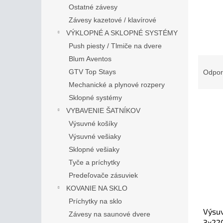
Ostatné závesy
Závesy kazetové / klavírové
VÝKLOPNÉ A SKLOPNÉ SYSTÉMY
Push piesty / Tlmiče na dvere
R
Blum Aventos
a
GTV Top Stays
Odpo
d
Mechanické a plynové rozpery
e
Sklopné systémy
V
n
VYBAVENIE ŠATNÍKOV
ý
i
Výsuvné košíky
p
e
i
p
Výsuvné vešiaky
s
r
Sklopné vešiaky
p
o
Tyče a príchytky
r
d
Predeľovače zásuviek
o
u
KOVANIE NA SKLO
d
k
u
t
Príchytky na sklo
Výsuv
k
o
Závesy na saunové dvere
3x22