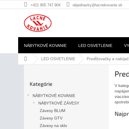
Prejsť
+421 905 747 904
objednavky@lacnekovanie.sk
na
obsah
NÁBYTKOVÉ KOVANIE
LED OSVETLENIE
V
Domov
LED OSVETLENIE
Predĺžovačky a nabíjač
B
Pred
o
Preskočiť
č
Kategórie
kategórie
V kateg
n
napájani
ý
NÁBYTKOVÉ KOVANIE
viaczás
p
spotrebi
NÁBYTKOVÉ ZÁVESY
a
Závesy BLUM
n
Najpr
e
Závesy GTV
l
Závesy na sklo