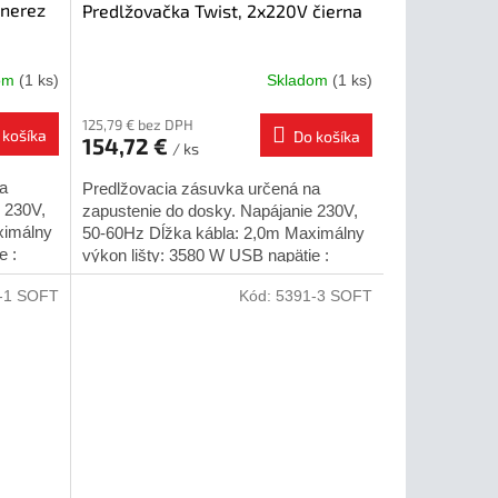
 nerez
Predlžovačka Twist, 2x220V čierna
dom
(1 ks)
Skladom
(1 ks)
125,79 € bez DPH
 košíka
Do košíka
154,72 €
/ ks
a
Predlžovacia zásuvka určená na
 230V,
zapustenie do dosky. Napájanie 230V,
ximálny
50-60Hz Dĺžka kábla: 2,0m Maximálny
e :
výkon lišty: 3580 W USB napätie :
5V/2,4A Určené pre vnútorné...
-1 SOFT
Kód:
5391-3 SOFT