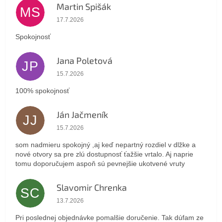
Martin Spišák
MS
Hodnotenie obchodu je 5 z 5 hviezdičiek.
17.7.2026
Spokojnosť
Jana Poletová
JP
Hodnotenie obchodu je 5 z 5 hviezdičiek.
15.7.2026
100% spokojnosť
Ján Jačmeník
JJ
Hodnotenie obchodu je 5 z 5 hviezdičiek.
15.7.2026
som nadmieru spokojný ,aj keď nepartný rozdiel v dlžke a
nové otvory sa pre zlú dostupnosť ťažšie vrtalo. Aj naprie
tomu doporučujem aspoň sú pevnejšie ukotvené vruty
Slavomir Chrenka
SC
Hodnotenie obchodu je 5 z 5 hviezdičiek.
13.7.2026
Pri poslednej objednávke pomalšie doručenie. Tak dúfam ze