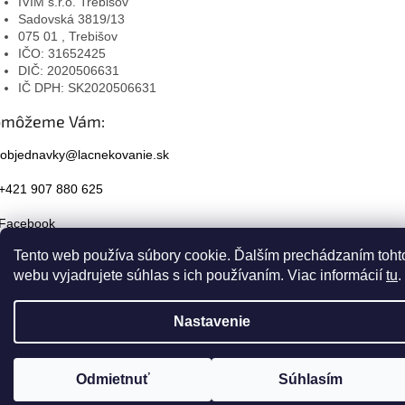
IVIM s.r.o. Trebišov
Sadovská 3819/13
075 01 , Trebišov
IČO: 31652425
DIČ: 2020506631
IČ DPH: SK2020506631
omôžeme Vám:
objednavky@lacnekovanie.sk
+421 907 880 625
Facebook
Tento web používa súbory cookie. Ďalším prechádzaním toht
Instagram
webu vyjadrujete súhlas s ich používaním. Viac informácií
tu
.
Nastavenie
Odmietnuť
Súhlasím