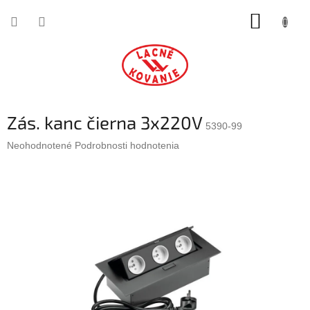
Prejsť
NÁKUP
na
obsah
KOŠÍK
Zás. kanc čierna 3x220V
5390-99
Priemerné
Neohodnotené
Podrobnosti hodnotenia
hodnotenie
produktu
je
0,0
z
5
hviezdičiek.