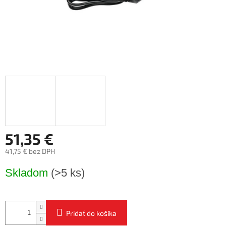
51,35 €
41,75 € bez DPH
Jednotková
Skladom
(>5 ks)
cena:
Pridať do košíka