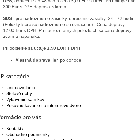
UPS
, doručenie do 48 hodín cena 6,00 Eur s DPH. Pri nákupe nad
300 Eur s DPH doprava zdarma.
SDS
pre nadrozmerné zásielky, doručenie zásielky 24 - 72 hodín
(Položky ktoré sú nadrozmerné sú označené). Cena dopravy
12,00 Eur s DPH. Pri nadrozmerných položkách sa cena dopravy
zdarma neponúka.
Pri dobierke sa účtuje 1,50 EUR s DPH
Vlastná doprava
len po dohode
P kategórie:
Led osvetlenie
Stolové nohy
Vybavenie šatníkov
Posuvné kovanie na interiérové dvere
formácie pre vás:
Kontakty
Obchodné podmienky