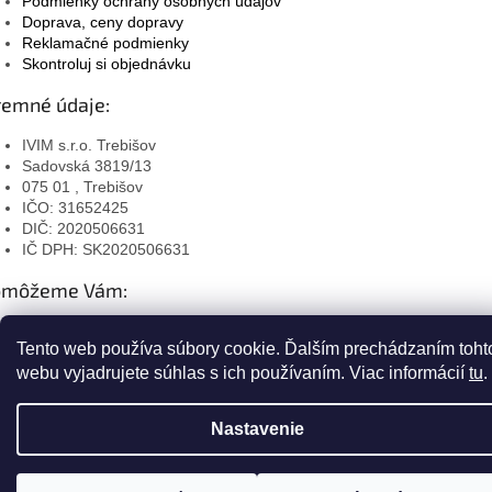
Podmienky ochrany osobných údajov
Doprava, ceny dopravy
Reklamačné podmienky
Skontroluj si objednávku
remné údaje:
IVIM s.r.o. Trebišov
Sadovská 3819/13
075 01 , Trebišov
IČO: 31652425
DIČ: 2020506631
IČ DPH: SK2020506631
omôžeme Vám:
objednavky@lacnekovanie.sk
Tento web používa súbory cookie. Ďalším prechádzaním toht
+421 907 880 625
webu vyjadrujete súhlas s ich používaním. Viac informácií
tu
.
Facebook
Nastavenie
Instagram