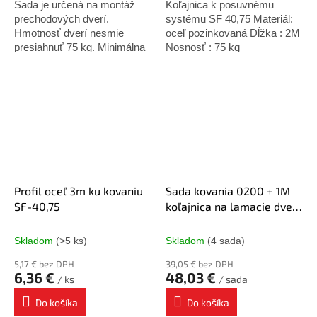
Sada je určená na montáž
Koľajnica k posuvnému
prechodových dverí.
systému SF 40,75 Materiál:
Hmotnosť dverí nesmie
oceľ pozinkovaná Dĺžka : 2M
presiahnuť 75 kg. Minimálna
Nosnosť : 75 kg
hrúbka dverí - 25 mm. Sada
obsahuje: Horné vedenie - 2
ks Spodné vedenie -...
Profil oceľ 3m ku kovaniu
Sada kovania 0200 + 1M
SF-40,75
koľajnica na lamacie dvere
P-L
Skladom
(>5 ks)
Skladom
(4 sada)
5,17 € bez DPH
39,05 € bez DPH
6,36 €
48,03 €
/ ks
/ sada
Do košíka
Do košíka