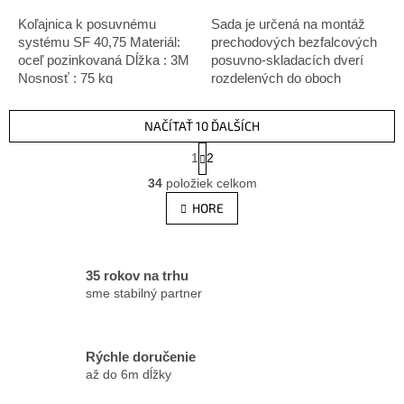
Koľajnica k posuvnému
Sada je určená na montáž
systému SF 40,75 Materiál:
prechodových bezfalcových
oceľ pozinkovaná Dĺžka : 3M
posuvno-skladacích dverí
Nosnosť : 75 kg
rozdelených do oboch
miestnosti. Inštalácia je
možná s dvomi rovnakými
NAČÍTAŤ 10 ĎALŠÍCH
alebo rozdielnymi krídlami...
S
1
2
t
O
r
34
položiek celkom
v
á
l
HORE
n
á
k
d
o
v
a
a
c
35 rokov na trhu
n
i
sme stabilný partner
i
e
e
p
r
Rýchle doručenie
v
až do 6m dĺžky
k
y