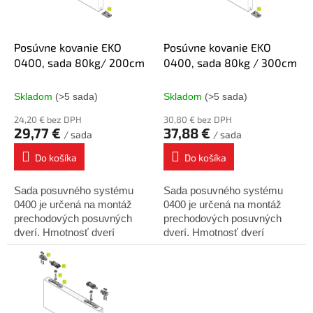
p
o
r
v
o
d
Posúvne kovanie EKO
Posúvne kovanie EKO
u
0400, sada 80kg/ 200cm
0400, sada 80kg / 300cm
k
t
Skladom
(>5 sada)
Skladom
(>5 sada)
o
24,20 € bez DPH
30,80 € bez DPH
v
29,77 €
37,88 €
/ sada
/ sada
Do košíka
Do košíka
Sada posuvného systému
Sada posuvného systému
0400 je určená na montáž
0400 je určená na montáž
prechodových posuvných
prechodových posuvných
dverí. Hmotnosť dverí
dverí. Hmotnosť dverí
nesmie presiahnuť 80 kg.
nesmie presiahnuť 80 kg.
Minimálna hrúbka dverí - 25
Minimálna hrúbka dverí - 25
mm. Sada obsahuje:
mm. Sada obsahuje:
Koľajnica...
Koľajnica...