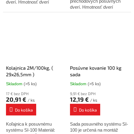
prechodových posuvných
dverí. Hmotnosť dverí
dverí. Hmotnosť dverí
nesmie presiahnuť 100 kg.
nesmie presiahnuť 100 kg.
Minimálna hrúbka dverí - 25
Minimálna hrúbka dverí - 25
mm. Sada obsahuje:...
mm. Sada obsahuje:...
Kolajnica 2M/100kg, (
Posúvne kovanie 100 kg
29x26,5mm )
sada
Skladom
(>5 ks)
Skladom
(>5 ks)
Priemerné
Priemerné
hodnotenie
hodnotenie
17 € bez DPH
9,91 € bez DPH
produktu
produktu
20,91 €
12,19 €
/ ks
/ ks
je
je
4,8
4,3
Do košíka
Do košíka
z
z
5
5
Koľajnica k posuvnému
Sada posuvného systému SI-
hviezdičiek.
hviezdičiek.
systému SI-100 Materiál:
100 je určená na montáž