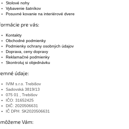
Stolové nohy
Vybavenie šatníkov
Posuvné kovanie na interiérové dvere
formácie pre vás:
Kontakty
Obchodné podmienky
Podmienky ochrany osobných údajov
Doprava, ceny dopravy
Reklamačné podmienky
Skontroluj si objednávku
remné údaje:
IVIM s.r.o. Trebišov
Sadovská 3819/13
075 01 , Trebišov
IČO: 31652425
DIČ: 2020506631
IČ DPH: SK2020506631
omôžeme Vám: