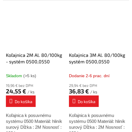
dverí nesmie presiahnuť 120
posuvných dverí. Hmotnosť
kg. Patentované kolieska od
dverí nesmie presiahnuť 120
firmy KOBLENZ sú
kg. Oceľové lanko...
vybavené...
Koľajnica 2M Al. 80/100kg
Koľajnica 3M Al. 80/100kg
- systém 0500,0550
systém 0500,0550
Skladom
(>5 ks)
Dodanie 2-6 prac. dní
19,96 € bez DPH
29,94 € bez DPH
24,55 €
36,83 €
/ ks
/ ks
Do košíka
Do košíka
Koľajnica k posuvnému
Koľajnica k posuvnému
systému 0500 Materiál: hliník
systému 0500 Materiál: hliník
surový Dĺžka : 2M Nosnosť :
surový Dĺžka : 2M Nosnosť :