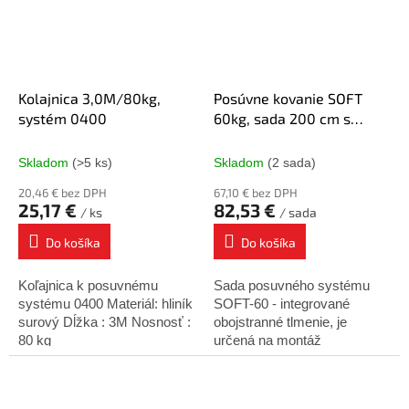
Kolajnica 3,0M/80kg,
Posúvne kovanie SOFT
systém 0400
60kg, sada 200 cm s
obojstranným tlmením
Skladom
(>5 ks)
Skladom
(2 sada)
20,46 € bez DPH
67,10 € bez DPH
25,17 €
82,53 €
/ ks
/ sada
Do košíka
Do košíka
Koľajnica k posuvnému
Sada posuvného systému
systému 0400 Materiál: hliník
SOFT-60 - integrované
surový Dĺžka : 3M Nosnosť :
obojstranné tlmenie, je
80 kg
určená na montáž
prechodových posuvných
dverí. Hmotnosť dverí
nesmie presiahnuť 60 kg.