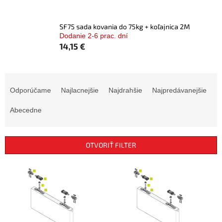
SF75 sada kovania do 75kg + koľajnica 2M
Dodanie 2-6 prac. dní
14,15 €
R
a
Odporúčame
Najlacnejšie
Najdrahšie
Najpredávanejšie
d
e
Abecedne
n
i
e
OTVORIŤ FILTER
p
r
V
o
ý
d
p
u
i
k
s
t