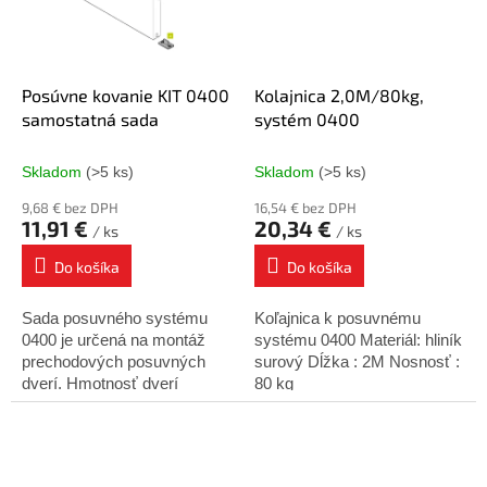
Posúvne kovanie KIT 0400
Kolajnica 2,0M/80kg,
samostatná sada
systém 0400
Skladom
(>5 ks)
Skladom
(>5 ks)
9,68 € bez DPH
16,54 € bez DPH
11,91 €
20,34 €
/ ks
/ ks
Do košíka
Do košíka
Sada posuvného systému
Koľajnica k posuvnému
0400 je určená na montáž
systému 0400 Materiál: hliník
prechodových posuvných
surový Dĺžka : 2M Nosnosť :
dverí. Hmotnosť dverí
80 kg
nesmie presiahnuť 80 kg.
Minimálna hrúbka dverí - 25
mm. Sada obsahuje: Sada...