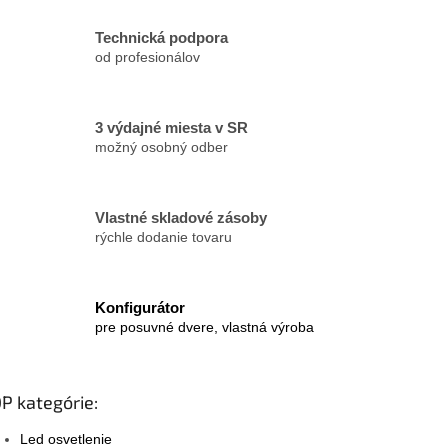
v
ý
Technická podpora
p
od profesionálov
i
s
u
3 výdajné miesta v SR
možný osobný odber
Vlastné skladové zásoby
rýchle dodanie tovaru
Konfigurátor
pre posuvné dvere, vlastná výroba
P kategórie:
Led osvetlenie