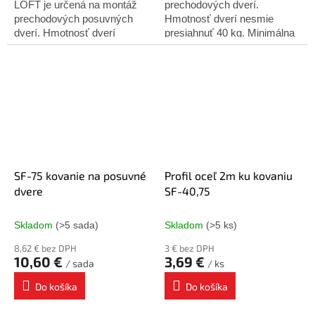
LOFT je určená na montáž
prechodových dverí.
prechodových posuvných
Hmotnosť dverí nesmie
dverí. Hmotnosť dverí
presiahnuť 40 kg. Minimálna
nesmie presiahnuť 100 kg.
hrúbka dverí - 25 mm. Sada
Vhodné pre materiály do
obsahuje: Horné vedenie - 2
hrúbky 46 mm. Sada
ks Spodné vedenie -...
obsahuje:...
SF-75 kovanie na posuvné
Profil oceľ 2m ku kovaniu
dvere
SF-40,75
Skladom
(>5 sada)
Skladom
(>5 ks)
8,62 € bez DPH
3 € bez DPH
10,60 €
3,69 €
/ sada
/ ks
Do košíka
Do košíka