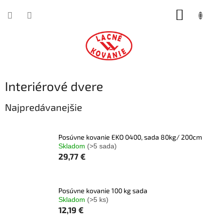
Prejsť
NÁKUP
na
obsah
KOŠÍK
Interiérové dvere
Najpredávanejšie
Posúvne kovanie EKO 0400, sada 80kg/ 200cm
Skladom
(>5 sada)
29,77 €
Posúvne kovanie 100 kg sada
Skladom
(>5 ks)
12,19 €