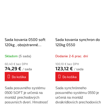
kg. Patentované kolieska od
kg. Patentované kolieska od
firmy KOBLENZ sú
firmy KOBLENZ sú
vybavené anti...
vybavené anti...
Sada kovania 0500 soft
Sada kovania synchron do
120kg , obojstranné
120kg 0550
tĺmenie
Skladom
(5 sada)
Dodanie 2-6 prac. dní
60,40 € bez DPH
100,10 € bez DPH
74,29 €
123,12 €
/ sada
/ sada
Do košíka
Do košíka
Sada posuvného systému
Sada synchrónneho
0500 SOFT je určená na
posuvného systému 0550 je
montáž prechodových
určená na montáž
posuvných dverí. Hmotnosť
dvojkrídlových prechodových