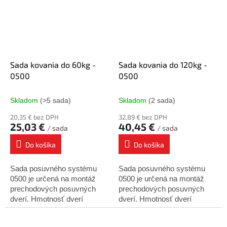
Minimálna hrúbka...
Sada kovania do 60kg -
Sada kovania do 120kg -
0500
0500
Skladom
(>5 sada)
Skladom
(2 sada)
20,35 € bez DPH
32,89 € bez DPH
25,03 €
40,45 €
/ sada
/ sada
Do košíka
Do košíka
Sada posuvného systému
Sada posuvného systému
0500 je určená na montáž
0500 je určená na montáž
prechodových posuvných
prechodových posuvných
dverí. Hmotnosť dverí
dverí. Hmotnosť dverí
nesmie presiahnuť 60 kg.
nesmie presiahnuť 120 kg.
Patentované kolieska od
Patentované kolieska od