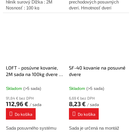
hliník surový Dĺžka : 2M
prechodových posuvných
Nosnosť : 100 kg
dverí. Hmotnosť dverí
nesmie presiahnuť 100 kg.
Minimálna hrúbka dverí - 25
mm. Sada obsahuje: Sada...
LOFT - posúvne kovanie,
SF-40 kovanie na posuvné
2M sada na 100kg dvere s
dvere
tlmením
Skladom
(>5 sada)
Skladom
(>5 sada)
91,84 € bez DPH
6,69 € bez DPH
112,96 €
8,23 €
/ sada
/ sada
Do košíka
Do košíka
Sada posuvného systému
Sada je určená na montáž