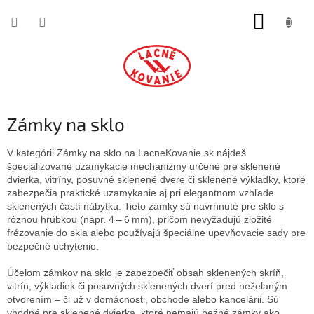
Prejsť
NÁKUP
na
obsah
KOŠÍK
Zámky na sklo
V kategórii Zámky na sklo na LacneKovanie.sk nájdeš
špecializované uzamykacie mechanizmy určené pre sklenené
dvierka, vitríny, posuvné sklenené dvere či sklenené výkladky, ktoré
zabezpečia praktické uzamykanie aj pri elegantnom vzhľade
sklenených častí nábytku. Tieto zámky sú navrhnuté pre sklo s
rôznou hrúbkou (napr. 4 – 6 mm), pričom nevyžadujú zložité
frézovanie do skla alebo používajú špeciálne upevňovacie sady pre
bezpečné uchytenie.
Účelom zámkov na sklo je zabezpečiť obsah sklenených skríň,
vitrín, výkladiek či posuvných sklenených dverí pred neželaným
otvorením – či už v domácnosti, obchode alebo kancelárii. Sú
vhodné pre sklenené dvierka, ktoré nemajú bežné zámky ako