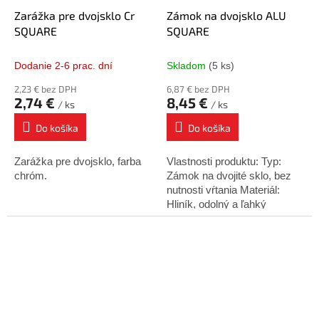
Zarážka pre dvojsklo Cr
Zámok na dvojsklo ALU
SQUARE
SQUARE
Dodanie 2-6 prac. dní
Skladom
(5 ks)
2,23 € bez DPH
6,87 € bez DPH
2,74 €
8,45 €
/ ks
/ ks
Do košíka
Do košíka
Zarážka pre dvojsklo, farba
Vlastnosti produktu: Typ:
chróm.
Zámok na dvojité sklo, bez
nutnosti vŕtania Materiál:
Hliník, odolný a ľahký
Použitie: Dvojité sklenené
dvere v komerčných a
domácich priestoroch...