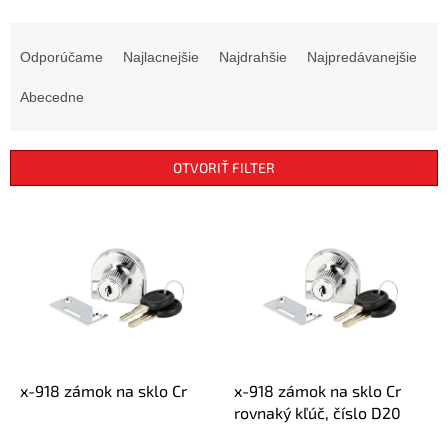
R
a
Odporúčame
Najlacnejšie
Najdrahšie
Najpredávanejšie
d
e
Abecedne
n
i
e
OTVORIŤ FILTER
p
r
V
o
ý
d
p
u
i
k
s
t
p
o
r
v
o
d
x-918 zámok na sklo Cr
x-918 zámok na sklo Cr
u
rovnaký kľúč, číslo D20
k