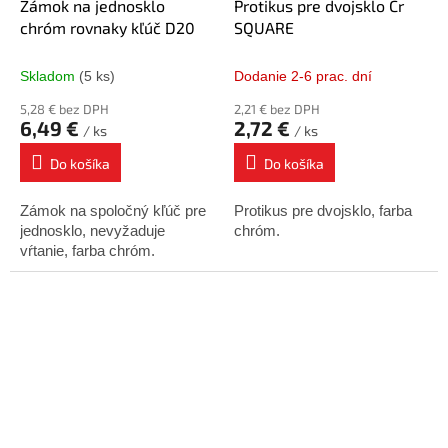
Zámok na jednosklo
Protikus pre dvojsklo Cr
chróm rovnaky kľúč D20
SQUARE
Skladom
(5 ks)
Dodanie 2-6 prac. dní
5,28 € bez DPH
2,21 € bez DPH
6,49 €
2,72 €
/ ks
/ ks
Do košíka
Do košíka
Zámok na spoločný kľúč pre
Protikus pre dvojsklo, farba
jednosklo, nevyžaduje
chróm.
vŕtanie, farba chróm.