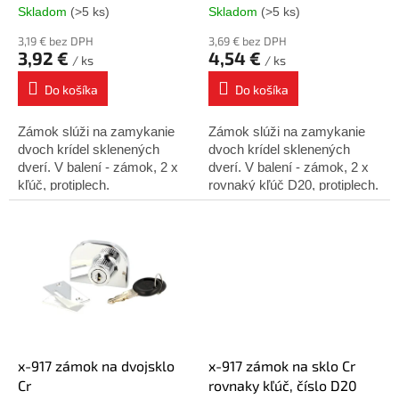
t
Skladom
(>5 ks)
Skladom
(>5 ks)
o
3,19 € bez DPH
3,69 € bez DPH
v
3,92 €
4,54 €
/ ks
/ ks
Do košíka
Do košíka
Zámok slúži na zamykanie
Zámok slúži na zamykanie
dvoch krídel sklenených
dvoch krídel sklenených
dverí. V balení - zámok, 2 x
dverí. V balení - zámok, 2 x
kľúč, protiplech.
rovnaký kľúč D20, protiplech.
x-917 zámok na dvojsklo
x-917 zámok na sklo Cr
Cr
rovnaky kľúč, číslo D20