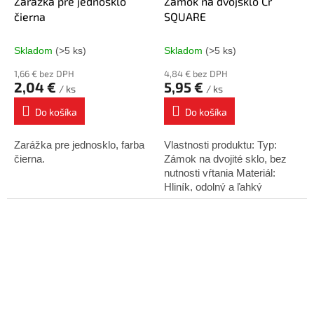
Zarážka pre jednosklo
Zámok na dvojsklo Cr
čierna
SQUARE
Skladom
(>5 ks)
Skladom
(>5 ks)
1,66 € bez DPH
4,84 € bez DPH
2,04 €
5,95 €
/ ks
/ ks
Do košíka
Do košíka
Zarážka pre jednosklo, farba
Vlastnosti produktu: Typ:
čierna.
Zámok na dvojité sklo, bez
nutnosti vŕtania Materiál:
Hliník, odolný a ľahký
Použitie: Dvojité sklenené
dvere v komerčných a
domácich priestoroch...