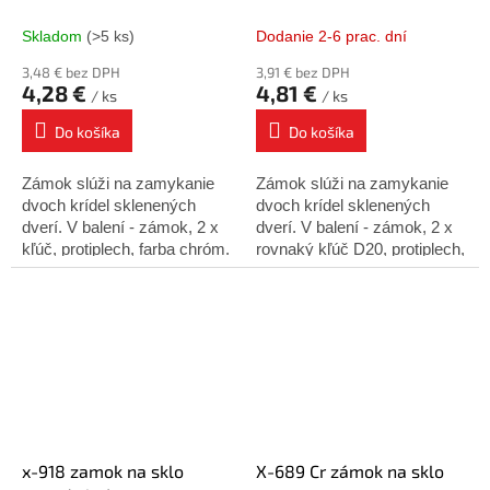
Skladom
(>5 ks)
Dodanie 2-6 prac. dní
3,48 € bez DPH
3,91 € bez DPH
4,28 €
4,81 €
/ ks
/ ks
Do košíka
Do košíka
Zámok slúži na zamykanie
Zámok slúži na zamykanie
dvoch krídel sklenených
dvoch krídel sklenených
dverí. V balení - zámok, 2 x
dverí. V balení - zámok, 2 x
kľúč, protiplech, farba chróm.
rovnaký kľúč D20, protiplech,
farba chróm.
x-918 zamok na sklo
X-689 Cr zámok na sklo