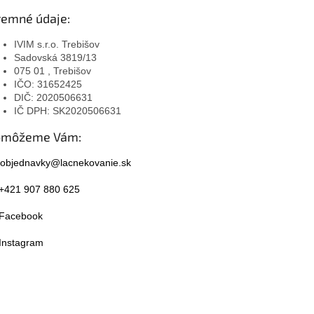
remné údaje:
IVIM s.r.o. Trebišov
Sadovská 3819/13
075 01 , Trebišov
IČO: 31652425
DIČ: 2020506631
IČ DPH: SK2020506631
omôžeme Vám:
objednavky@lacnekovanie.sk
+421 907 880 625
Facebook
Instagram