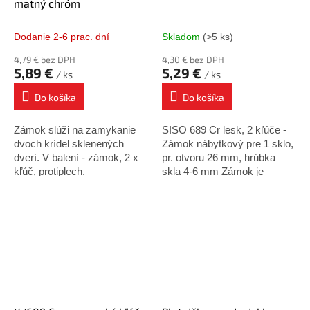
matný chróm
Dodanie 2-6 prac. dní
Skladom
(>5 ks)
4,79 € bez DPH
4,30 € bez DPH
5,89 €
5,29 €
/ ks
/ ks
Do košíka
Do košíka
Zámok slúži na zamykanie
SISO 689 Cr lesk, 2 kľúče -
dvoch krídel sklenených
Zámok nábytkový pre 1 sklo,
dverí. V balení - zámok, 2 x
pr. otvoru 26 mm, hrúbka
kľúč, protiplech.
skla 4-6 mm Zámok je
určený k uzamykaniu
jedného krídla sklenených
dverí na dno korpusu....