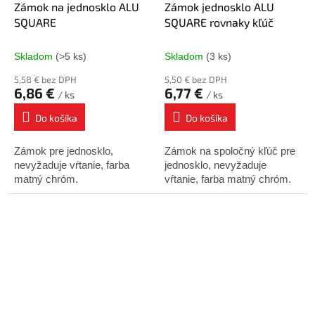
Zámok na jednosklo ALU
Zámok jednosklo ALU
SQUARE
SQUARE rovnaky kľúč
Skladom
(>5 ks)
Skladom
(3 ks)
5,58 € bez DPH
5,50 € bez DPH
6,86 €
6,77 €
/ ks
/ ks
Do košíka
Do košíka
Zámok pre jednosklo,
Zámok na spoločný kľúč pre
nevyžaduje vŕtanie, farba
jednosklo, nevyžaduje
matný chróm.
vŕtanie, farba matný chróm.