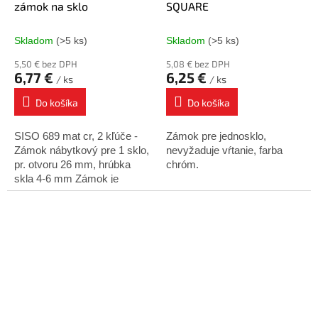
zámok na sklo
SQUARE
Skladom
(>5 ks)
Skladom
(>5 ks)
5,50 € bez DPH
5,08 € bez DPH
6,77 €
6,25 €
/ ks
/ ks
Do košíka
Do košíka
SISO 689 mat cr, 2 kľúče -
Zámok pre jednosklo,
Zámok nábytkový pre 1 sklo,
nevyžaduje vŕtanie, farba
pr. otvoru 26 mm, hrúbka
chróm.
skla 4-6 mm Zámok je
určený k uzamykaniu
jedného krídla sklenených
dverí na dno korpusu....