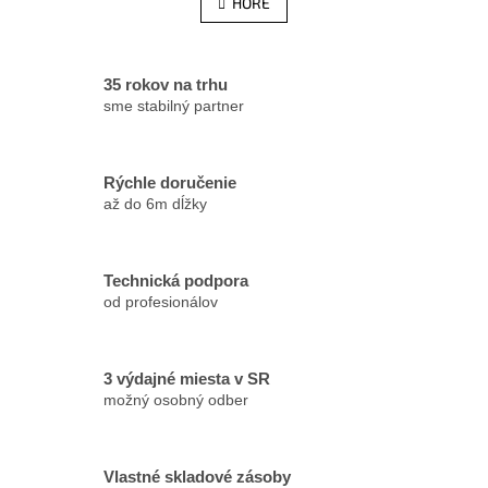
l
HORE
n
á
k
d
o
v
a
a
c
35 rokov na trhu
n
i
sme stabilný partner
i
e
e
p
r
Rýchle doručenie
v
až do 6m dĺžky
k
y
v
ý
Technická podpora
p
od profesionálov
i
s
u
3 výdajné miesta v SR
možný osobný odber
Vlastné skladové zásoby