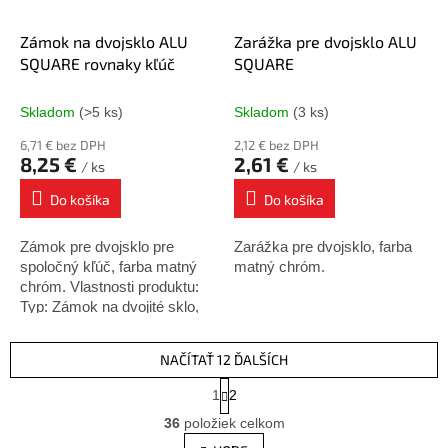
Zámok na dvojsklo ALU
Zarážka pre dvojsklo ALU
SQUARE rovnaky kľúč
SQUARE
Skladom
(>5 ks)
Skladom
(3 ks)
6,71 € bez DPH
2,12 € bez DPH
8,25 €
2,61 €
/ ks
/ ks
Do košíka
Do košíka
Zámok pre dvojsklo pre
Zarážka pre dvojsklo, farba
spoločný kľúč, farba matný
matný chróm.
chróm. Vlastnosti produktu:
Typ: Zámok na dvojité sklo,
bez nutnosti vŕtania Materiál:
Hliník, odolný a ľahký
NAČÍTAŤ 12 ĎALŠÍCH
Použitie:...
S
1
2
t
O
r
36
položiek celkom
v
á