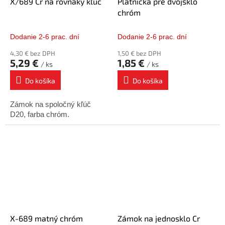
X/689 Cr na rovnaký kľúč
Platnička pre dvojsklo
chróm
Dodanie 2-6 prac. dní
Dodanie 2-6 prac. dní
4,30 € bez DPH
1,50 € bez DPH
5,29 €
1,85 €
/ ks
/ ks
Do košíka
Do košíka
Zámok na spoločný kľúč
D20, farba chróm.
X-689 matný chróm
Zámok na jednosklo Cr