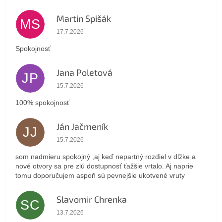
Martin Spišák
MS
Hodnotenie obchodu je 5 z 5 hviezdičiek.
17.7.2026
Spokojnosť
Jana Poletová
JP
Hodnotenie obchodu je 5 z 5 hviezdičiek.
15.7.2026
100% spokojnosť
Ján Jačmeník
JJ
Hodnotenie obchodu je 5 z 5 hviezdičiek.
15.7.2026
som nadmieru spokojný ,aj keď nepartný rozdiel v dlžke a
nové otvory sa pre zlú dostupnosť ťažšie vrtalo. Aj naprie
tomu doporučujem aspoň sú pevnejšie ukotvené vruty
Slavomir Chrenka
SC
Hodnotenie obchodu je 5 z 5 hviezdičiek.
13.7.2026