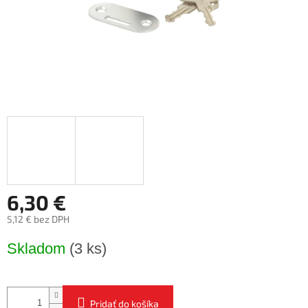
6,30 €
5,12 € bez DPH
Jednotková
Skladom
(3 ks)
cena:
Pridať do košíka