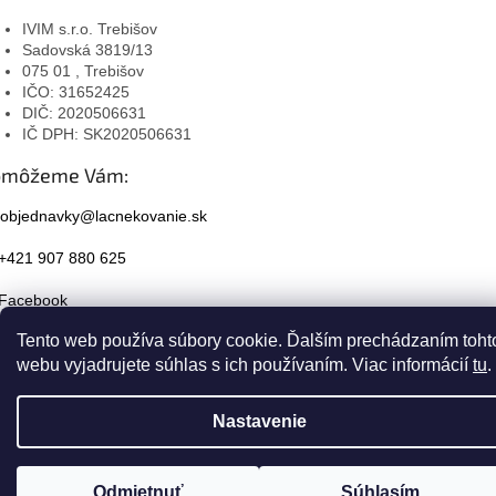
IVIM s.r.o. Trebišov
Sadovská 3819/13
075 01 , Trebišov
IČO: 31652425
DIČ: 2020506631
IČ DPH: SK2020506631
omôžeme Vám:
objednavky@lacnekovanie.sk
+421 907 880 625
Facebook
Tento web používa súbory cookie. Ďalším prechádzaním toht
Instagram
webu vyjadrujete súhlas s ich používaním. Viac informácií
tu
.
Nastavenie
Odmietnuť
Súhlasím