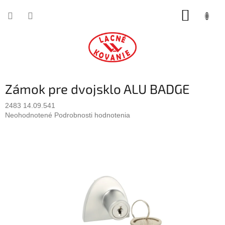
Prejsť
NÁKUP
na
obsah
KOŠÍK
Zámok pre dvojsklo ALU BADGE
2483 14.09.541
Priemerné
Neohodnotené
Podrobnosti hodnotenia
hodnotenie
produktu
je
0,0
z
5
hviezdičiek.