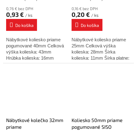
0,76 € bez DPH
0,16 € bez DPH
0,93 €
0,20 €
/ ks
/ ks
Do košíka
Do košíka
Nábytkové koliesko priame
Nábytkové koliesko priame
pogumované 40mm Celková
25mm Celková výška
výška kolieska: 43mm
kolieska: 28mm Šírka
Hrúbka kolieska: 16mm
kolieska: 11mm Šírka platne:
Dĺžka platne: 58mm Rozteč
43mm Rozteč platne: 32mm
platne: 46mm Dynamická
Nosnosť: 18 kg
nosnosť: 25kg
Nábytkové kolečko 32mm
Koliesko 50mm priame
priame
pogumované SISO