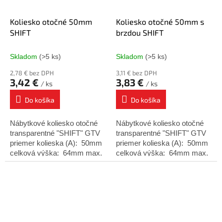
Koliesko otočné 50mm
Koliesko otočné 50mm s
SHIFT
brzdou SHIFT
Skladom
(>5 ks)
Skladom
(>5 ks)
2,78 € bez DPH
3,11 € bez DPH
3,42 €
3,83 €
/ ks
/ ks
Do košíka
Do košíka
Nábytkové koliesko otočné
Nábytkové koliesko otočné
transparentné "SHIFT" GTV
transparentné "SHIFT" GTV
priemer kolieska (A): 50mm
priemer kolieska (A): 50mm
celková výška: 64mm max.
celková výška: 64mm max.
nosnosť: (fi.50mm) 30 kg
nosnosť: (fi.50mm) 30 kg
varianty: bez...
varianty: s...