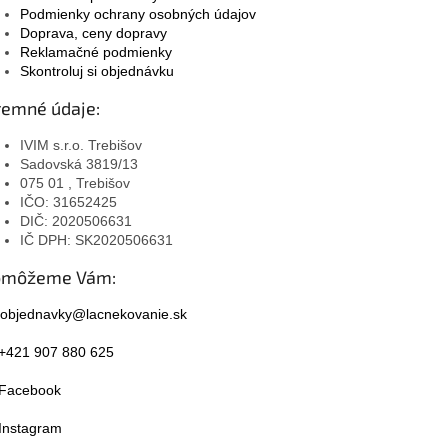
Podmienky ochrany osobných údajov
Doprava, ceny dopravy
Reklamačné podmienky
Skontroluj si objednávku
remné údaje:
IVIM s.r.o. Trebišov
Sadovská 3819/13
075 01 , Trebišov
IČO: 31652425
DIČ: 2020506631
IČ DPH: SK2020506631
omôžeme Vám:
objednavky@lacnekovanie.sk
+421 907 880 625
Facebook
Instagram