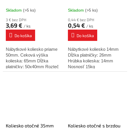
Skladom
(>5 ks)
Skladom
(>5 ks)
3 € bez DPH
0,44 € bez DPH
3,69 €
0,54 €
/ ks
/ ks
Do košíka
Do košíka
Nábytkové koliesko priame
Nábytkové koliesko 14mm
50mm. Ceková výška
Dĺžka platničky: 26mm
kolieska: 65mm Dĺžka
Hrúbka kolieska: 14mm
platničky: 50x40mm Rozteč
Nosnosť 15kg
planičky: 25mm Nosnosť: 50
kg
Koliesko otočné 35mm
Koliesko otočné s brzdou