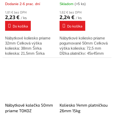
Dodanie 2-6 prac. dní
Skladom
(>5 ks)
1,81 € bez DPH
1,82 € bez DPH
2,23 €
2,24 €
/ ks
/ ks
Do košíka
Do košíka
Nábytkové koliesko priame
Nábytkové koliesko priame
32mm Celková výška
pogumované 50mm Celková
kolieska: 38mm Šírka
výška kolieska: 72,5 mm
kolieska: 21,5mm Šírka
Dĺžka platničky: 45x45mm
platne: 60mm Rozteč platne:
Rozteč platničky: 30x30mm
50mm Nosnosť: 35 kg
Hrúbka kolieska: 19mm
Nosnosť: 50kg
Nábytkové kolečko 50mm
Koliesko 14mm platničkou
priame TOKOZ
26mm 15kg