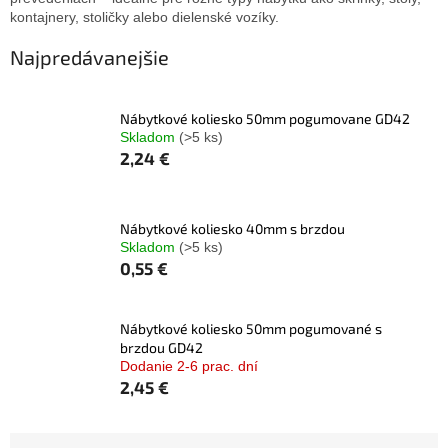
kontajnery, stoličky alebo dielenské vozíky.
Najpredávanejšie
Nábytkové koliesko 50mm pogumovane GD42
Skladom
(>5 ks)
2,24 €
Nábytkové koliesko 40mm s brzdou
Skladom
(>5 ks)
0,55 €
Nábytkové koliesko 50mm pogumované s
brzdou GD42
Dodanie 2-6 prac. dní
2,45 €
R