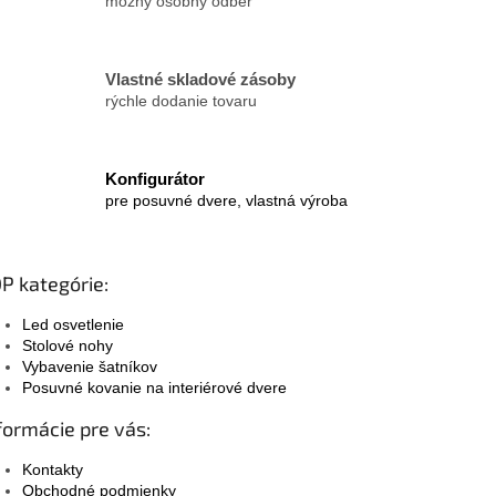
možný osobný odber
Vlastné skladové zásoby
rýchle dodanie tovaru
Konfigurátor
pre posuvné dvere, vlastná výroba
P kategórie:
Led osvetlenie
Stolové nohy
Vybavenie šatníkov
Posuvné kovanie na interiérové dvere
formácie pre vás:
Kontakty
Obchodné podmienky