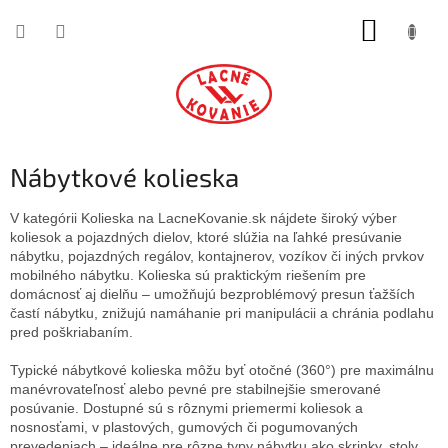
Prejsť
NÁKUP
na
obsah
KOŠÍK
Nábytkové kolieska
V kategórii Kolieska na LacneKovanie.sk nájdete široký výber
koliesok a pojazdných dielov, ktoré slúžia na ľahké presúvanie
nábytku, pojazdných regálov, kontajnerov, vozíkov či iných prvkov
mobilného nábytku. Kolieska sú praktickým riešením pre
domácnosť aj dielňu – umožňujú bezproblémový presun ťažších
častí nábytku, znižujú namáhanie pri manipulácii a chránia podlahu
pred poškriabaním.
Typické nábytkové kolieska môžu byť otočné (360°) pre maximálnu
manévrovateľnosť alebo pevné pre stabilnejšie smerované
posúvanie. Dostupné sú s rôznymi priemermi koliesok a
nosnosťami, v plastových, gumových či pogumovaných
prevedeniach – ideálne pre rôzne typy nábytku ako skrinky, stoly,