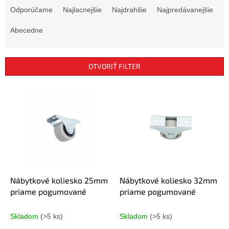
a
Odporúčame
Najlacnejšie
Najdrahšie
Najpredávanejšie
d
e
Abecedne
n
i
e
OTVORIŤ FILTER
p
r
V
o
ý
d
p
u
i
k
s
t
p
o
r
v
o
d
Nábytkové koliesko 25mm
Nábytkové koliesko 32mm
u
priame pogumované
priame pogumované
k
t
Skladom
(>5 ks)
Skladom
(>5 ks)
o