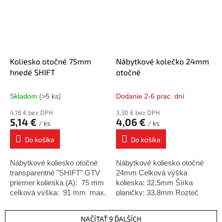
Koliesko otočné 75mm
Nábytkové kolečko 24mm
hnedé SHIFT
otočné
Skladom
(>5 ks)
Dodanie 2-6 prac. dní
4,18 € bez DPH
3,30 € bez DPH
5,14 €
4,06 €
/ ks
/ ks
Do košíka
Do košíka
Nábytkové koliesko otočné
Nábytkové koliesko otočné
transparentné "SHIFT" GTV
24mm Celková výška
priemer kolieska (A): 75 mm
kolieska: 32.5mm Šírka
celková výška: 91 mm max.
planičky: 33,8mm Rozteč
nosnosť: (fi.75mm) 40 kg
planičky: 22mm Nosnosť:
varianty: ...
10kg
NAČÍTAŤ 9 ĎALŠÍCH