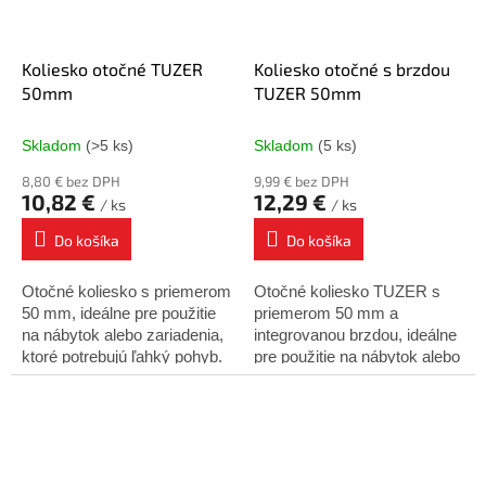
Koliesko otočné TUZER
Koliesko otočné s brzdou
50mm
TUZER 50mm
Skladom
(>5 ks)
Skladom
(5 ks)
8,80 € bez DPH
9,99 € bez DPH
10,82 €
12,29 €
/ ks
/ ks
Do košíka
Do košíka
Otočné koliesko s priemerom
Otočné koliesko TUZER s
50 mm, ideálne pre použitie
priemerom 50 mm a
na nábytok alebo zariadenia,
integrovanou brzdou, ideálne
ktoré potrebujú ľahký pohyb.
pre použitie na nábytok alebo
Vhodné pre rôzne typy
zariadenia, ktoré potrebujú
podláh. Vlastnosti: Priemer
ľahký pohyb s možnosťou
kolieska:...
bezpečného zastavenia....