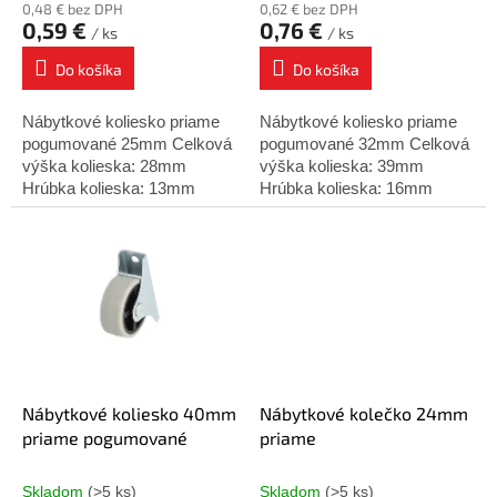
0,48 € bez DPH
0,62 € bez DPH
v
0,59 €
0,76 €
/ ks
/ ks
Do košíka
Do košíka
Nábytkové koliesko priame
Nábytkové koliesko priame
pogumované 25mm Celková
pogumované 32mm Celková
výška kolieska: 28mm
výška kolieska: 39mm
Hrúbka kolieska: 13mm
Hrúbka kolieska: 16mm
Dĺžka platne: 42mm Rozteč
Dĺžka platne: 58mm Rozteč
platne: 32mm Dynamická
platne: 46mm Dynamická
nosnosť: 25kg
nosnosť: 25kg
Nábytkové koliesko 40mm
Nábytkové kolečko 24mm
priame pogumované
priame
Skladom
(>5 ks)
Skladom
(>5 ks)