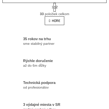
S
1
2
t
O
r
33
položiek celkom
v
á
l
HORE
n
á
k
d
o
v
a
a
c
35 rokov na trhu
n
i
sme stabilný partner
i
e
e
p
r
Rýchle doručenie
v
až do 6m dĺžky
k
y
v
ý
Technická podpora
p
od profesionálov
i
s
u
3 výdajné miesta v SR