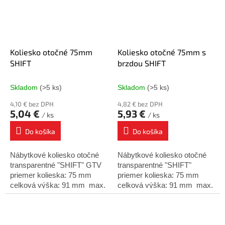
Koliesko otočné 75mm
Koliesko otočné 75mm s
SHIFT
brzdou SHIFT
Skladom
(>5 ks)
Skladom
(>5 ks)
4,10 € bez DPH
4,82 € bez DPH
5,04 €
5,93 €
/ ks
/ ks
Do košíka
Do košíka
Nábytkové koliesko otočné
Nábytkové koliesko otočné
transparentné "SHIFT" GTV
transparentné "SHIFT"
priemer kolieska: 75 mm
priemer kolieska: 75 mm
celková výška: 91 mm max.
celková výška: 91 mm max.
nosnosť: (fi.75mm) 40 kg
nosnosť: (fi.75mm) 40 kg
varianty: bez brzdy ...
varianty: s brzdou...