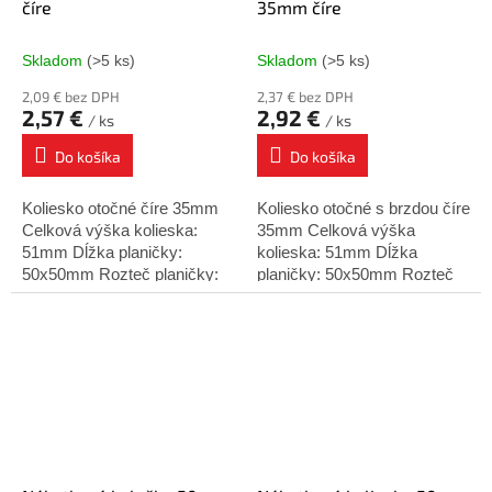
číre
35mm číre
Skladom
(>5 ks)
Skladom
(>5 ks)
2,09 € bez DPH
2,37 € bez DPH
2,57 €
2,92 €
/ ks
/ ks
Do košíka
Do košíka
Koliesko otočné číre 35mm
Koliesko otočné s brzdou číre
Celková výška kolieska:
35mm Celková výška
51mm Dĺžka planičky:
kolieska: 51mm Dĺžka
50x50mm Rozteč planičky:
planičky: 50x50mm Rozteč
38mm Nosnosť: 25 kg
planičky: 38mm Nosnosť: 25
kg