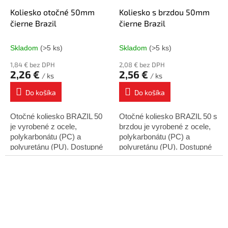
Koliesko otočné 50mm
Koliesko s brzdou 50mm
čierne Brazil
čierne Brazil
Skladom
(>5 ks)
Skladom
(>5 ks)
1,84 € bez DPH
2,08 € bez DPH
2,26 €
2,56 €
/ ks
/ ks
Do košíka
Do košíka
Otočné koliesko BRAZIL 50
Otočné koliesko BRAZIL 50 s
je vyrobené z ocele,
brzdou je vyrobené z ocele,
polykarbonátu (PC) a
polykarbonátu (PC) a
polyuretánu (PU). Dostupné
polyuretánu (PU). Dostupné
s priemerom 50 mm. Tieto
s priemerom 50 mm. Tieto
kolieska sú ideálnym
kolieska sú ideálnym
riešením pre byty a...
riešením pre byty a...