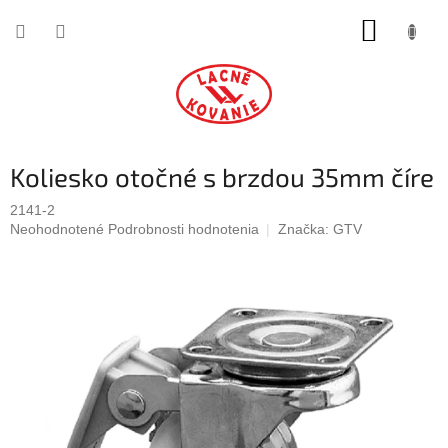
Prejsť
NÁKUP
na
obsah
KOŠÍK
Koliesko otočné s brzdou 35mm číre
2141-2
Priemerné
Neohodnotené
Podrobnosti hodnotenia
Značka:
GTV
hodnotenie
produktu
je
0,0
z
5
hviezdičiek.