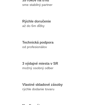
35 rokov na trhu
sme stabilný partner
Rýchle doručenie
až do 6m dĺžky
Technická podpora
od profesionálov
3 výdajné miesta v SR
možný osobný odber
Vlastné skladové zásoby
rýchle dodanie tovaru