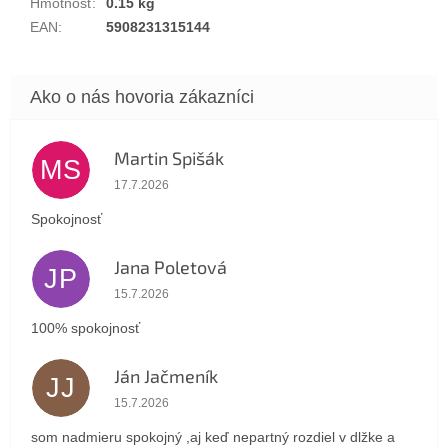
Hmotnosť
:
0.15 kg
EAN
:
5908231315144
Martin Spišák
MS
Hodnotenie obchodu je 5 z 5 hviezdičiek.
17.7.2026
Spokojnosť
Jana Poletová
JP
Hodnotenie obchodu je 5 z 5 hviezdičiek.
15.7.2026
100% spokojnosť
Ján Jačmeník
JJ
Hodnotenie obchodu je 5 z 5 hviezdičiek.
15.7.2026
som nadmieru spokojný ,aj keď nepartný rozdiel v dlžke a