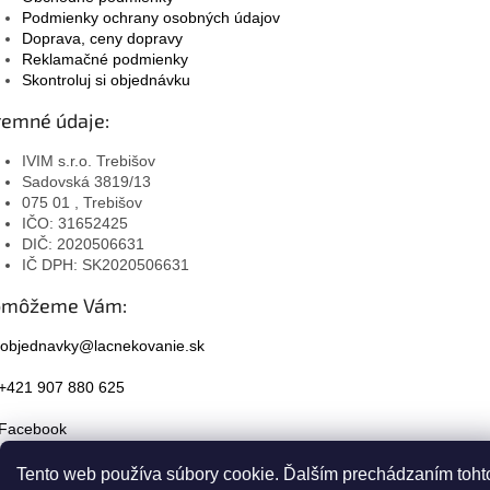
Podmienky ochrany osobných údajov
Doprava, ceny dopravy
Reklamačné podmienky
Skontroluj si objednávku
remné údaje:
IVIM s.r.o. Trebišov
Sadovská 3819/13
075 01 , Trebišov
IČO: 31652425
DIČ: 2020506631
IČ DPH: SK2020506631
omôžeme Vám:
objednavky@lacnekovanie.sk
+421 907 880 625
Facebook
Instagram
Tento web používa súbory cookie. Ďalším prechádzaním toht