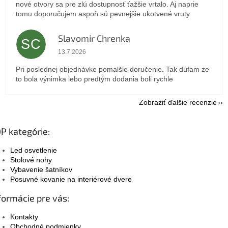
nové otvory sa pre zlú dostupnosť ťažšie vrtalo. Aj naprie
tomu doporučujem aspoň sú pevnejšie ukotvené vruty
Slavomir Chrenka
SC
Hodnotenie obchodu je 5 z 5 hviezdičiek.
13.7.2026
Pri poslednej objednávke pomalšie doručenie. Tak dúfam ze
to bola výnimka lebo predtým dodania boli rychle
Zobraziť ďalšie recenzie
P kategórie:
Led osvetlenie
Stolové nohy
Vybavenie šatníkov
Posuvné kovanie na interiérové dvere
formácie pre vás:
Kontakty
Obchodné podmienky