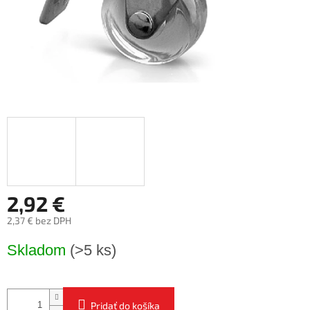
2,92 €
2,37 € bez DPH
Jednotková
Skladom
(>5 ks)
cena:
Pridať do košíka