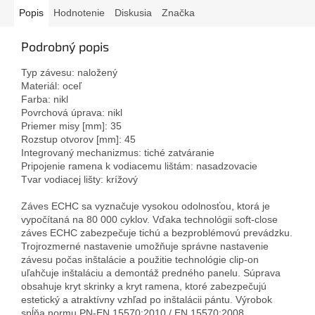
Popis
Hodnotenie
Diskusia
Značka
Podrobný popis
Typ závesu: naložený
Materiál: oceľ
Farba: nikl
Povrchová úprava: nikl
Priemer misy [mm]: 35
Rozstup otvorov [mm]: 45
Integrovaný mechanizmus: tiché zatváranie
Pripojenie ramena k vodiacemu lištám: nasadzovacie
Tvar vodiacej lišty: krížový
Záves ECHC sa vyznačuje vysokou odolnosťou, ktorá je
vypočítaná na 80 000 cyklov. Vďaka technológii soft-close
záves ECHC zabezpečuje tichú a bezproblémovú prevádzku.
Trojrozmerné nastavenie umožňuje správne nastavenie
závesu počas inštalácie a použitie technológie clip-on
uľahčuje inštaláciu a demontáž predného panelu. Súprava
obsahuje kryt skrinky a kryt ramena, ktoré zabezpečujú
estetický a atraktívny vzhľad po inštalácii pántu. Výrobok
spĺňa normu PN-EN 15570:2010 / EN 15570:2008.