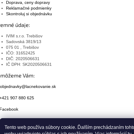
Doprava, ceny dopravy
Reklamačné podmienky
Skontroluj si objednávku
remné údaje:
IVIM s.r.o. Trebišov
Sadovská 3819/13
075 01 , Trebišov
IČO: 31652425
DIČ: 2020506631
IČ DPH: SK2020506631
omôžeme Vám:
objednavky@lacnekovanie.sk
+421 907 880 625
Facebook
Instagram
Tento web používa súbory cookie. Ďalším prechádzaním toht
webu vyjadrujete súhlas s ich používaním. Viac informácií
tu
.