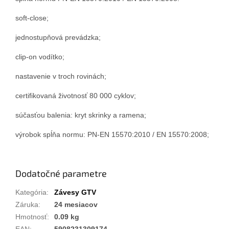
soft-close;
jednostupňová prevádzka;
clip-on vodítko;
nastavenie v troch rovinách;
certifikovaná životnosť 80 000 cyklov;
súčasťou balenia: kryt skrinky a ramena;
výrobok spĺňa normu: PN-EN 15570:2010 / EN 15570:2008;
Dodatočné parametre
Kategória
:
Závesy GTV
Záruka
:
24 mesiacov
Hmotnosť
:
0.09 kg
EAN
:
5908231309174