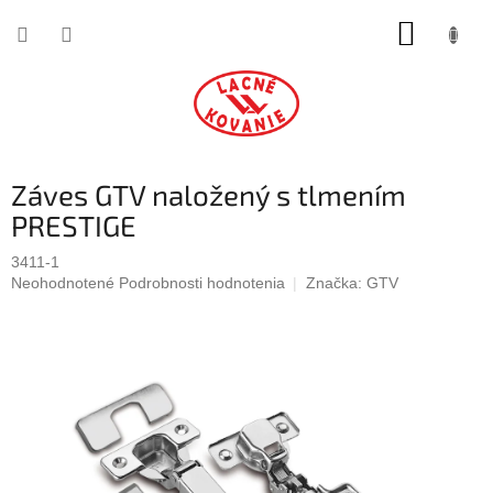
Prejsť
NÁKUP
na
obsah
KOŠÍK
Záves GTV naložený s tlmením
PRESTIGE
3411-1
Priemerné
Neohodnotené
Podrobnosti hodnotenia
Značka:
GTV
hodnotenie
produktu
je
0,0
z
5
hviezdičiek.