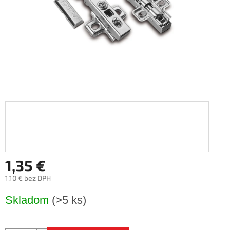
1,35 €
1,10 € bez DPH
Jednotková
Skladom
(>5 ks)
cena: