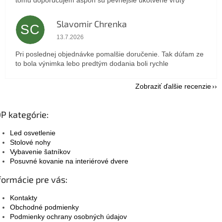
Slavomir Chrenka
SC
Hodnotenie obchodu je 5 z 5 hviezdičiek.
13.7.2026
Pri poslednej objednávke pomalšie doručenie. Tak dúfam ze
to bola výnimka lebo predtým dodania boli rychle
Zobraziť ďalšie recenzie
P kategórie:
Led osvetlenie
Stolové nohy
Vybavenie šatníkov
Posuvné kovanie na interiérové dvere
formácie pre vás:
Kontakty
Obchodné podmienky
Podmienky ochrany osobných údajov