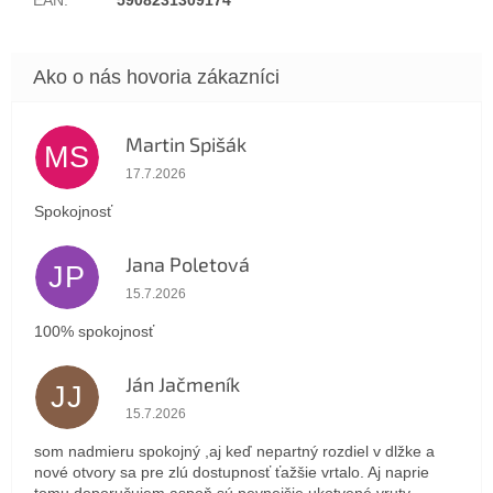
Martin Spišák
MS
Hodnotenie obchodu je 5 z 5 hviezdičiek.
17.7.2026
Spokojnosť
Jana Poletová
JP
Hodnotenie obchodu je 5 z 5 hviezdičiek.
15.7.2026
100% spokojnosť
Ján Jačmeník
JJ
Hodnotenie obchodu je 5 z 5 hviezdičiek.
15.7.2026
som nadmieru spokojný ,aj keď nepartný rozdiel v dlžke a
nové otvory sa pre zlú dostupnosť ťažšie vrtalo. Aj naprie
tomu doporučujem aspoň sú pevnejšie ukotvené vruty