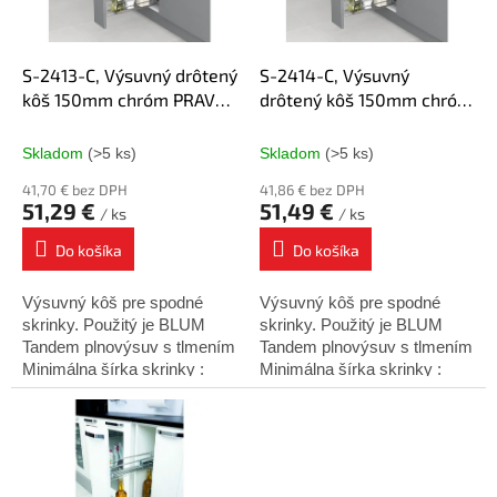
p
o
r
v
o
d
S-2413-C, Výsuvný drôtený
S-2414-C, Výsuvný
u
kôš 150mm chróm PRAVÝ,
drôtený kôš 150mm chróm
k
Blum plnovýsuv
ĽAVÝ, Blum plnovýsuv
t
Skladom
(>5 ks)
Skladom
(>5 ks)
o
41,70 € bez DPH
41,86 € bez DPH
v
51,29 €
51,49 €
/ ks
/ ks
Do košíka
Do košíka
Výsuvný kôš pre spodné
Výsuvný kôš pre spodné
skrinky. Použitý je BLUM
skrinky. Použitý je BLUM
Tandem plnovýsuv s tlmením
Tandem plnovýsuv s tlmením
Minimálna šírka skrinky :
Minimálna šírka skrinky :
150mm Minimálna hĺbka
150mm Minimálna hĺbka
skrinky : 500mm Výška
skrinky : 500mm Výška
košíka : 495mm Montáž :
košíka : 495mm Montáž :
na...
na...