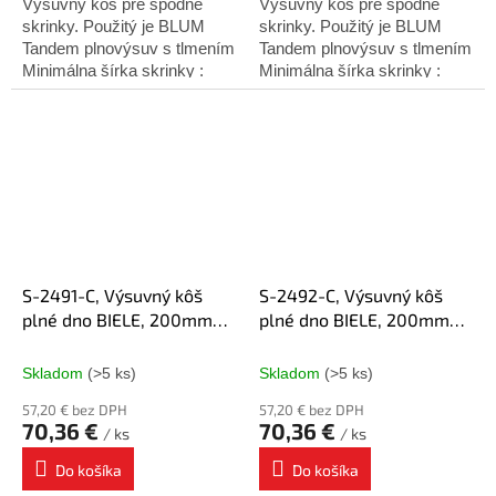
Výsuvný kôš pre spodné
Výsuvný kôš pre spodné
skrinky. Použitý je BLUM
skrinky. Použitý je BLUM
Tandem plnovýsuv s tlmením
Tandem plnovýsuv s tlmením
Minimálna šírka skrinky :
Minimálna šírka skrinky :
200mm Minimálna hĺbka
200mm Minimálna hĺbka
skrinky : 500mm W =
skrinky : 500mm W =
151mm D = 475mm H =
151mm D = 475mm H =
495mm...
495mm...
S-2491-C, Výsuvný kôš
S-2492-C, Výsuvný kôš
plné dno BIELE, 200mm
plné dno BIELE, 200mm
chróm ĽAVÝ, Blum
chróm PRAVÝ, Blum
plnovýsuv
plnovýsuv
Skladom
(>5 ks)
Skladom
(>5 ks)
57,20 € bez DPH
57,20 € bez DPH
70,36 €
70,36 €
/ ks
/ ks
Do košíka
Do košíka