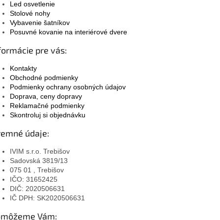
Led osvetlenie
Stolové nohy
Vybavenie šatníkov
Posuvné kovanie na interiérové dvere
formácie pre vás:
Kontakty
Obchodné podmienky
Podmienky ochrany osobných údajov
Doprava, ceny dopravy
Reklamačné podmienky
Skontroluj si objednávku
remné údaje:
IVIM s.r.o. Trebišov
Sadovská 3819/13
075 01 , Trebišov
IČO: 31652425
DIČ: 2020506631
IČ DPH: SK2020506631
omôžeme Vám: