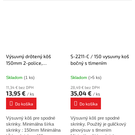
Minimálna šírka skrinky :
Minimálna šírka skrinky :
150mm Minimálna hĺbka
150mm Minimálna hĺbka
skrinky : 500mm W =
skrinky : 500mm W =
108mm D...
108mm D...
Výsuvný drôtený kôš
S-2211-C / 150 vysuvny koš
150mm 2-police,
bočný s tlmením
strieborný bez výsuvu
Skladom
(1 ks)
Skladom
(>5 ks)
11,34 € bez DPH
28,49 € bez DPH
13,95 €
35,04 €
/ ks
/ ks
Do košíka
Do košíka
Výsuvný kôš pre spodné
Výsuvný kôš pre spodné
skrinky. Minimálna šírka
skrinky. Použitý je guličkový
skrinky : 150mm Minimálna
plnovýsuv s tlmením