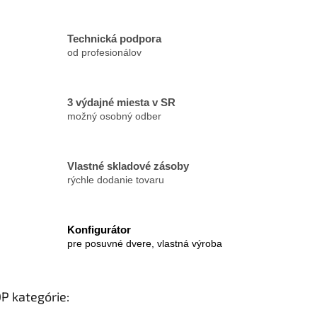
y
v
ý
Technická podpora
p
od profesionálov
i
s
u
3 výdajné miesta v SR
možný osobný odber
Vlastné skladové zásoby
rýchle dodanie tovaru
Konfigurátor
pre posuvné dvere, vlastná výroba
P kategórie: