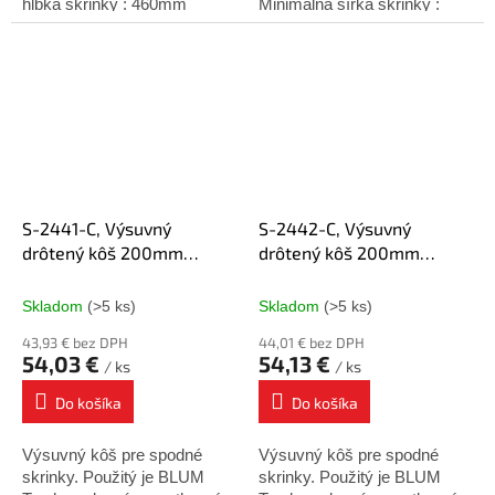
hĺbka skrinky : 460mm
Minimálna šírka skrinky :
Minimálna výška skrinky :
150mm Minimálna hĺbka
560mm Orientácia: Pravo /
skrinky : 500mm Výška
ľavý podľa výberu výsuvu...
košíka : 470mm Orientácia:...
S-2441-C, Výsuvný
S-2442-C, Výsuvný
drôtený kôš 200mm
drôtený kôš 200mm
chróm ĽAVÝ, Blum
chróm PRAVÝ, Blum
plnovýsuv
plnovýsuv
Skladom
(>5 ks)
Skladom
(>5 ks)
43,93 € bez DPH
44,01 € bez DPH
54,03 €
54,13 €
/ ks
/ ks
Do košíka
Do košíka
Výsuvný kôš pre spodné
Výsuvný kôš pre spodné
skrinky. Použitý je BLUM
skrinky. Použitý je BLUM