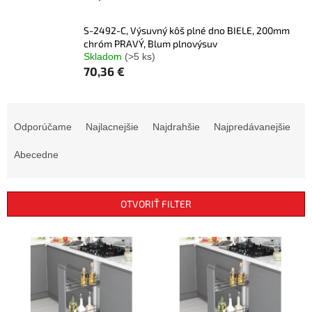
S-2492-C, Výsuvný kôš plné dno BIELE, 200mm
chróm PRAVÝ, Blum plnovýsuv
Skladom
(>5 ks)
70,36 €
R
a
Odporúčame
Najlacnejšie
Najdrahšie
Najpredávanejšie
d
e
Abecedne
n
i
e
OTVORIŤ FILTER
p
r
V
o
ý
d
p
u
i
k
s
t