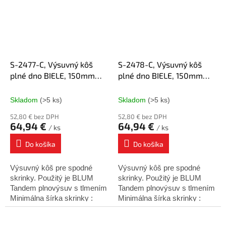
S-2477-C, Výsuvný kôš
S-2478-C, Výsuvný kôš
plné dno BIELE, 150mm
plné dno BIELE, 150mm
chróm PRAVÝ, Blum
chróm ĽAVÝ, Blum
plnovýsuv
plnovýsuv
Skladom
(>5 ks)
Skladom
(>5 ks)
52,80 € bez DPH
52,80 € bez DPH
64,94 €
64,94 €
/ ks
/ ks
Do košíka
Do košíka
Výsuvný kôš pre spodné
Výsuvný kôš pre spodné
skrinky. Použitý je BLUM
skrinky. Použitý je BLUM
Tandem plnovýsuv s tlmením
Tandem plnovýsuv s tlmením
Minimálna šírka skrinky :
Minimálna šírka skrinky :
150mm Minimálna hĺbka
150mm Minimálna hĺbka
skrinky : 500mm Výška
skrinky : 500mm Výška