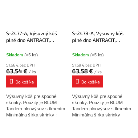
S-2477-A, Výsuvný kôš
S-2478-A, Výsuvný kôš
plné dno ANTRACIT,
plné dno ANTRACIT,
150mm PRAVÝ, Blum
150mm ĽAVÝ, Blum
plnovýsuv
plnovýsuv
Skladom
(>5 ks)
Skladom
(>5 ks)
51,66 € bez DPH
51,69 € bez DPH
63,54 €
63,58 €
/ ks
/ ks
Do košíka
Do košíka
Výsuvný kôš pre spodné
Výsuvný kôš pre spodné
skrinky. Použitý je BLUM
skrinky. Použitý je BLUM
Tandem plnovýsuv s tlmením
Tandem plnovýsuv s tlmením
Minimálna šírka skrinky :
Minimálna šírka skrinky :
150mm Minimálna hĺbka
150mm Minimálna hĺbka
skrinky : 500mm W =
skrinky : 500mm W =
106mm D = 475mm H =...
106mm D = 475mm H =...