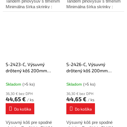
Tandem plnovýsuv s tlmením
Tandem plnovýsuv s tlmením
Minimálna šírka skrinky :
Minimálna šírka skrinky :
200mm Minimálna hĺbka
200mm Minimálna hĺbka
skrinky : 500mm Výška
skrinky : 500mm Výška
košíka : 495mm Montáž :
košíka : 495mm Montáž :
na...
na...
S-2423-C, Výsuvný
S-2426-C, Výsuvný
drôtený kôš 200mm
drôtený kôš 200mm
chróm PRAVÝ, Blum
chróm ĽAVÝ, Blum
čiastočný výsuv
čiastočný výsuv
Skladom
(>5 ks)
Skladom
(>5 ks)
36,30 € bez DPH
36,30 € bez DPH
44,65 €
44,65 €
/ ks
/ ks
Do košíka
Do košíka
Výsuvný kôš pre spodné
Výsuvný kôš pre spodné