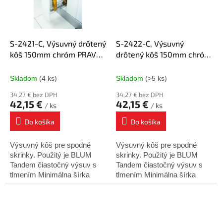
S-2421-C, Výsuvný drôtený
S-2422-C, Výsuvný
kôš 150mm chróm PRAVÝ,
drôtený kôš 150mm chróm
Blum čiastočný výsuv
ĽAVÝ, Blum čiastočný
výsuv
Skladom
(4 ks)
Skladom
(>5 ks)
34,27 € bez DPH
34,27 € bez DPH
42,15 €
42,15 €
/ ks
/ ks
Do košíka
Do košíka
Výsuvný kôš pre spodné
Výsuvný kôš pre spodné
skrinky. Použitý je BLUM
skrinky. Použitý je BLUM
Tandem čiastočný výsuv s
Tandem čiastočný výsuv s
tlmením Minimálna šírka
tlmením Minimálna šírka
skrinky : 150mm Minimálna
skrinky : 150mm Minimálna
hĺbka skrinky : 500mm
hĺbka skrinky : 500mm
Výška košíka : 495mm
Výška košíka : 495mm
Montáž...
Montáž...