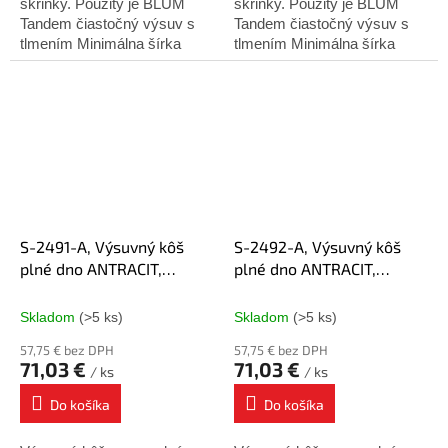
skrinky. Použitý je BLUM
skrinky. Použitý je BLUM
Tandem čiastočný výsuv s
Tandem čiastočný výsuv s
tlmením Minimálna šírka
tlmením Minimálna šírka
skrinky : 200mm Minimálna
skrinky : 200mm Minimálna
hĺbka skrinky : 500mm
hĺbka skrinky : 500mm
Výška košíka : 495mm
Výška košíka : 495mm
Montáž...
Montáž...
S-2491-A, Výsuvný kôš
S-2492-A, Výsuvný kôš
plné dno ANTRACIT,
plné dno ANTRACIT,
200mm ĽAVÝ, Blum
200mm PRAVÝ, Blum
plnovýsuv
plnovýsuv
Skladom
(>5 ks)
Skladom
(>5 ks)
57,75 € bez DPH
57,75 € bez DPH
71,03 €
71,03 €
/ ks
/ ks
Do košíka
Do košíka