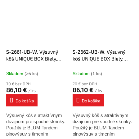
Povrchová úprava : chróm /
Povrchová úprava : chróm /
plné biele...
plné biele...
S-2661-UB-W, Výsuvný
S-2662-UB-W, Výsuvný
kôš UNIQUE BOX Biely,
kôš UNIQUE BOX Biely,
150mm PRAVÝ, Blum
150mm ĽAVÝ, Blum
plnovýsuv
plnovýsuv
Skladom
(>5 ks)
Skladom
(1 ks)
70 € bez DPH
70 € bez DPH
86,10 €
86,10 €
/ ks
/ ks
Do košíka
Do košíka
Výsuvný kôš s atraktívnym
Výsuvný kôš s atraktívnym
dizajnom pre spodné skrinky.
dizajnom pre spodné skrinky.
Použitý je BLUM Tandem
Použitý je BLUM Tandem
plnovýsuv s tlmením
plnovýsuv s tlmením