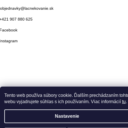
objednavky@lacnekovanie.sk
+421 907 880 625
Facebook
Instagram
Tento web používa súbory cookie. Ďalším prechádzaním toht
webu vyjadrujete súhlas s ich používaním. Viac informácií
tu
.
Nastavenie