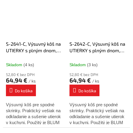
košíka : 495mm Montáž :
košíka : 495mm Montáž :
na...
na...
S-2641-C, Výsuvný kôš na
S-2642-C, Výsuvný kôš na
UTIERKY s plným dnom,
UTIERKY s plným dnom,
150 mm chróm ĽAVÝ, Blum
150 mm chróm PRAVÝ,
plnovýsuv
Blum plnovýsuv
Skladom
(4 ks)
Skladom
(3 ks)
52,80 € bez DPH
52,80 € bez DPH
64,94 €
64,94 €
/ ks
/ ks
Do košíka
Do košíka
Výsuvný kôš pre spodné
Výsuvný kôš pre spodné
skrinky. Praktický vešiak na
skrinky. Praktický vešiak na
odkladanie a sušenie utierok
odkladanie a sušenie utierok
v kuchyni. Použitý je BLUM
v kuchyni. Použitý je BLUM
Tandem plnovýsuv s tlmením
Tandem plnovýsuv s tlmením