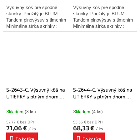
Výsuvný kôš pre spodné
Výsuvný kôš pre spodné
skrinky. Použitý je BLUM
skrinky. Použitý je BLUM
Tandem plnovýsuv s tlmením
Tandem plnovýsuv s tlmením
Minimálna šírka skrinky :
Minimálna šírka skrinky :
200mm Minimálna hĺbka
200mm Minimálna hĺbka
skrinky : 500mm Výška
skrinky : 500mm Výška
košíka : 495mm Montáž :
košíka : 495mm Montáž :
na...
na...
S-2643-C, Výsuvný kôš na
S-2644-C, Výsuvný kôš na
UTIERKY s plným dnom,
UTIERKY s plným dnom,
200 mm chróm ĽAVÝ,
200 mm chróm PRAVÝ,
Blum plnovýsuv
Blum plnovýsuv
Skladom
(3 ks)
Skladom
(4 ks)
57,77 € bez DPH
55,55 € bez DPH
71,06 €
68,33 €
/ ks
/ ks
Do košíka
Do košíka