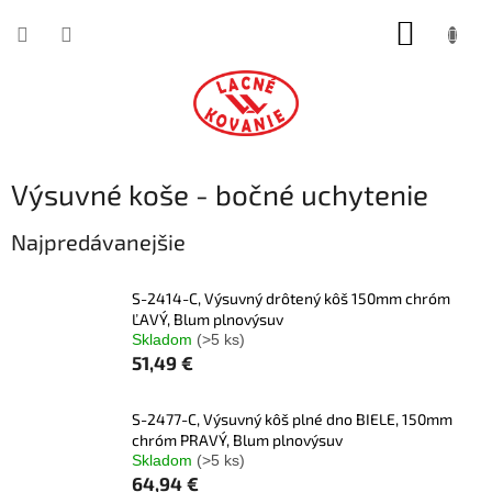
Prejsť
NÁKUP
na
obsah
KOŠÍK
Výsuvné koše - bočné uchytenie
Najpredávanejšie
S-2414-C, Výsuvný drôtený kôš 150mm chróm
ĽAVÝ, Blum plnovýsuv
Skladom
(>5 ks)
51,49 €
S-2477-C, Výsuvný kôš plné dno BIELE, 150mm
chróm PRAVÝ, Blum plnovýsuv
Skladom
(>5 ks)
64,94 €