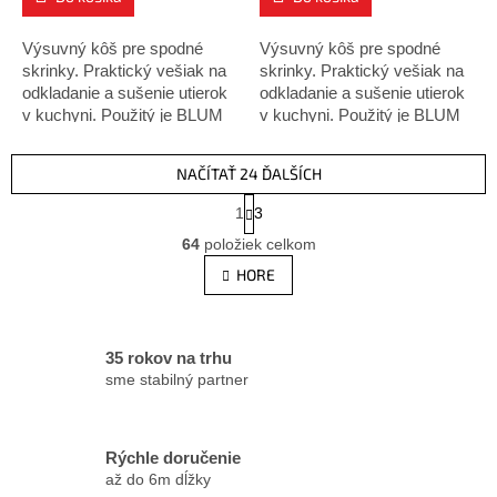
Výsuvný kôš pre spodné
Výsuvný kôš pre spodné
skrinky. Praktický vešiak na
skrinky. Praktický vešiak na
odkladanie a sušenie utierok
odkladanie a sušenie utierok
v kuchyni. Použitý je BLUM
v kuchyni. Použitý je BLUM
Tandem plnovýsuv s tlmením
Tandem plnovýsuv s tlmením
Povrchová úprava : chróm /
Povrchová úprava : chróm /
NAČÍTAŤ 24 ĎALŠÍCH
plné biele...
plné biele...
S
1
3
t
O
r
64
položiek celkom
v
á
l
HORE
n
á
k
d
o
v
a
a
c
35 rokov na trhu
n
i
sme stabilný partner
i
e
e
p
r
Rýchle doručenie
v
až do 6m dĺžky
k