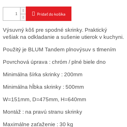
Pridať do košíka
Výsuvný kôš pre spodné skrinky. Praktický
vešiak na odkladanie a sušenie utierok v kuchyni.
Použitý je BLUM Tandem plnovýsuv s tlmením
Povrchová úprava : chróm / plné biele dno
Minimálna šírka skrinky : 200mm
Minimálna hĺbka skrinky : 500mm
W=151mm, D=475mm, H=640mm
Montáž : na pravú stranu skrinky
Maximálne zaťaženie : 30 kg