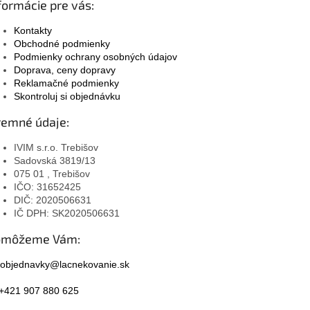
formácie pre vás:
Kontakty
Obchodné podmienky
Podmienky ochrany osobných údajov
Doprava, ceny dopravy
Reklamačné podmienky
Skontroluj si objednávku
remné údaje:
IVIM s.r.o. Trebišov
Sadovská 3819/13
075 01 , Trebišov
IČO: 31652425
DIČ: 2020506631
IČ DPH: SK2020506631
omôžeme Vám:
objednavky@lacnekovanie.sk
+421 907 880 625