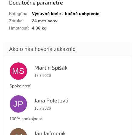
Dodatočné parametre
Kategória
:
Výsuvné koše - bočné uchytenie
Záruka
:
24 mesiacov
Hmotnosť
:
4.36 kg
Martin Spišák
MS
Hodnotenie obchodu je 5 z 5 hviezdičiek.
17.7.2026
Spokojnosť
Jana Poletová
JP
Hodnotenie obchodu je 5 z 5 hviezdičiek.
15.7.2026
100% spokojnosť
Ján Jačmeník