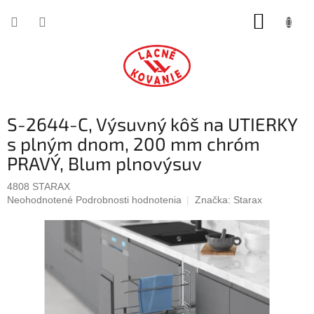
Prejsť
NÁKUP
na
obsah
KOŠÍK
S-2644-C, Výsuvný kôš na UTIERKY
s plným dnom, 200 mm chróm
PRAVÝ, Blum plnovýsuv
4808 STARAX
Priemerné
Neohodnotené
Podrobnosti hodnotenia
Značka:
Starax
hodnotenie
produktu
je
0,0
z
5
hviezdičiek.