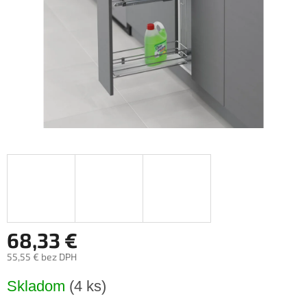
68,33 €
55,55 € bez DPH
Jednotková
Skladom
(4 ks)
cena: