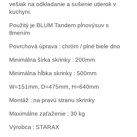
vešiak na odkladanie a sušenie utierok v
kuchyni.
Použitý je BLUM Tandem plnovýsuv s
tlmením
Povrchová úprava : chróm / plné biele dno
Minimálna šírka skrinky : 200mm
Minimálna hĺbka skrinky : 500mm
W=151mm, D=475mm, H=640mm
Montáž : na pravú stranu skrinky
Maximálne zaťaženie : 30 kg
Výrobca : STARAX