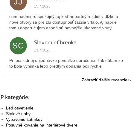
JJ
Hodnotenie obchodu je 5 z 5 hviezdičiek.
15.7.2026
som nadmieru spokojný ,aj keď nepartný rozdiel v dlžke a
nové otvory sa pre zlú dostupnosť ťažšie vrtalo. Aj naprie
tomu doporučujem aspoň sú pevnejšie ukotvené vruty
Slavomir Chrenka
SC
Hodnotenie obchodu je 5 z 5 hviezdičiek.
13.7.2026
Pri poslednej objednávke pomalšie doručenie. Tak dúfam ze
to bola výnimka lebo predtým dodania boli rychle
Zobraziť ďalšie recenzie
P kategórie:
Led osvetlenie
Stolové nohy
Vybavenie šatníkov
Posuvné kovanie na interiérové dvere