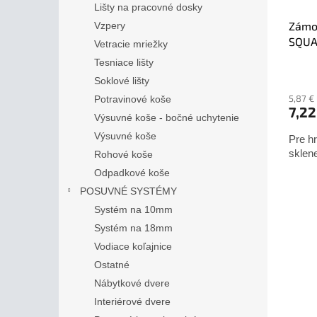
Lišty na pracovné dosky
Zámok
Vzpery
SQUA
Vetracie mriežky
Tesniace lišty
Soklové lišty
5,87 €
Potravinové koše
7,22
Výsuvné koše - bočné uchytenie
Výsuvné koše
Pre h
sklene
Rohové koše
Odpadkové koše
POSUVNÉ SYSTÉMY
Systém na 10mm
Systém na 18mm
Vodiace koľajnice
Ostatné
Nábytkové dvere
Interiérové dvere