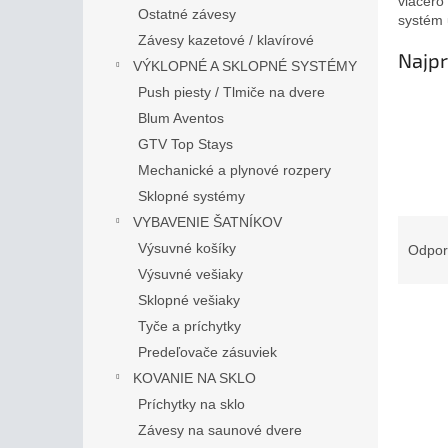
viacero
Ostatné závesy
systém 
Závesy kazetové / klavírové
Najpr
VÝKLOPNÉ A SKLOPNÉ SYSTÉMY
Push piesty / Tlmiče na dvere
Blum Aventos
GTV Top Stays
Mechanické a plynové rozpery
Sklopné systémy
VYBAVENIE ŠATNÍKOV
R
a
Výsuvné košíky
Odpo
d
Výsuvné vešiaky
e
Sklopné vešiaky
V
n
Tyče a príchytky
ý
i
Predeľovače zásuviek
p
e
i
p
KOVANIE NA SKLO
s
r
Príchytky na sklo
p
o
Závesy na saunové dvere
r
d