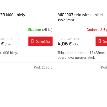
R kľúč - biely
MIC 1003 telo zámku nikel
19x23mm
Skladom
(>5 ks)
Dodanie 2-6 
 bez DPH
3,30 € bez DPH
Do košíka
Do
1 €
4,06 €
/ ks
/ ks
 kľúč biely.
Telo zámku, rozmer 19x23mm,
povrchová úprava nikel.
Kód:
2378-3
Kód