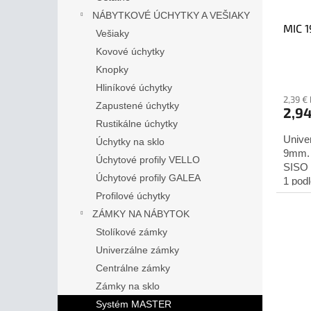
NÁBYTKOVÉ ÚCHYTKY A VEŠIAKY
MIC 1
Vešiaky
Kovové úchytky
Knopky
Hliníkové úchytky
2,39 €
Zapustené úchytky
2,9
Rustikálne úchytky
Unive
Úchytky na sklo
9mm. 
Úchytové profily VELLO
SISO 
Úchytové profily GALEA
1 pod
Profilové úchytky
ZÁMKY NA NÁBYTOK
Stolíkové zámky
Univerzálne zámky
Centrálne zámky
Zámky na sklo
Systém MASTER