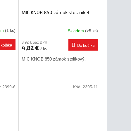
MIC KNOB 850 zámok stol. nikel
dom
(1 ks)
Skladom
(>5 ks)
3,92 € bez DPH
 košíka
Do košíka
4,82 €
/ ks
MIC KNOB 850 zámok stolíkový.
:
2399-6
Kód:
2395-11