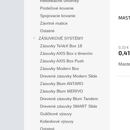
Rektifikačné uholníky
Posteľové kovanie
Spojovacie kovanie
MASTE
Závrtné matice
Ostatné
ZÁSUVKOVÉ SYSTÉMY
Zásuvky TeVeX Box 18
0,33 €
0,4
Zásuvky AXIS Box s tlmením
Zásuvky AXIS Box Push
Master
Zásuvky Modern Box
Drevené zásuvky Modern Slide
Zásuvky Blum ANTARO
Zásuvky Blum MERIVO
Drevené zásuvky Blum Tandem
Drevené zásuvky SMART Slide
Guličkové výsuvy
Kolieskové výsuvy
Ostatné