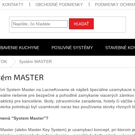
KONTAKTY
OBCHODNÉ PODMIENKY
PODMIENKY OCHRA
HĽADAŤ
YBAVENIE KUCHYNE
POSUVNÉ SYSTÉMY
STAVEBNÉ KO
TOK
Systém MASTER
tém MASTER
órii System Master na LacneKovanie.sk nájdeš špeciálne uzamykacie
deálne riešenie pre bezpečné a pohodlné zamykanie viacerých zámkov
aktický pre kancelárie, školy, zdravotnícke zariadenia, hotely či väčšie
vierka potrebujú byť uzamknuté naraz bez používania stovky rôznych k
mená “System Master”?
Master (alebo Master Key System) je uzamykací koncept, pri ktorom jed