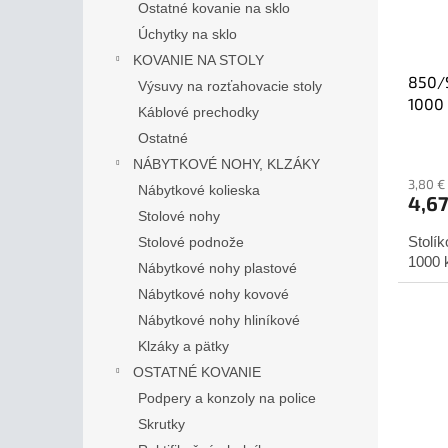
Ostatné kovanie na sklo
o
u
Úchytky na sklo
d
k
u
KOVANIE NA STOLY
t
850/S
k
o
Výsuvy na rozťahovacie stoly
1000 
t
v
Káblové prechodky
o
Ostatné
v
NÁBYTKOVÉ NOHY, KLZÁKY
3,80 €
Nábytkové kolieska
4,6
Stolové nohy
Stolí
Stolové podnože
1000 
Nábytkové nohy plastové
Nábytkové nohy kovové
Nábytkové nohy hliníkové
Klzáky a pätky
OSTATNÉ KOVANIE
Podpery a konzoly na police
Skrutky