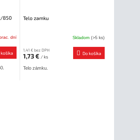
x/850
Telo zamku
prac. dní
Skladom
(>5 ks)
1,41 € bez DPH
 košíka
Do košíka
1,73 €
/ ks
0.
Telo zámku.