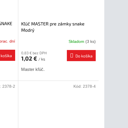
 SNAKE
Kľúč MASTER pre zámky snake
Modrý
prac. dní
Skladom
(3 ks)
0,83 € bez DPH
 košíka
Do košíka
1,02 €
/ ks
Master kľúč.
:
2378-2
Kód:
2378-4