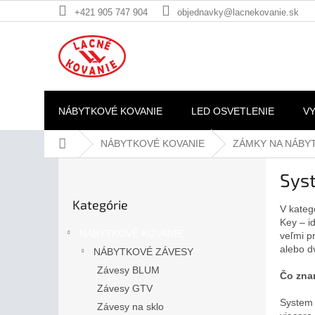
Prejsť
+421 905 747 904
objednavky@lacnekovanie.sk
na
obsah
NÁBYTKOVÉ KOVANIE
LED OSVETLENIE
V
Domov
NÁBYTKOVÉ KOVANIE
ZÁMKY NA NÁBY
B
Sys
o
Preskočiť
č
Kategórie
kategórie
V kateg
n
Key – i
ý
NÁBYTKOVÉ KOVANIE
veľmi pr
p
alebo d
NÁBYTKOVÉ ZÁVESY
a
Závesy BLUM
n
Čo zna
e
Závesy GTV
l
System 
Závesy na sklo