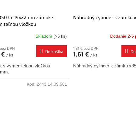
850 Cr 19x22mm zámok s
Náhradný cylinder k zámku 
iteľnou vložkou
Skladom
(>5 ks)
Dodanie 2-6 
 bez DPH
1,31 € bez DPH
Do košíka
Do
 €
1,61 €
/ ks
/ ks
 s vymeniteľnou vložkou
Náhradný cylinder k zámku x85
2mm.
Kód:
2443 14.09.561