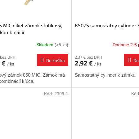
 MIC nikel zámok stolikový,
850/S samostatny cylinder
kombinácii
Skladom
(>5 ks)
Dodanie 2-6 
 bez DPH
2,37 € bez DPH
Do košíka
Do
7 €
2,92 €
/ ks
/ ks
kový zámok 850 MIC. Zámok má
Samostatný cylinder k zámku.
kombinácií kľúča.
Kód:
2399-1
Kód