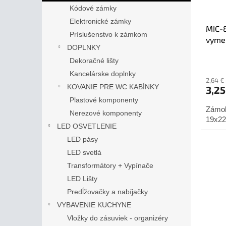
Kódové zámky
Elektronické zámky
MIC-
Príslušenstvo k zámkom
vymen
DOPLNKY
Dekoračné lišty
Kancelárske doplnky
2,64 €
KOVANIE PRE WC KABÍNKY
3,25
Plastové komponenty
Zámok
Nerezové komponenty
19x2
LED OSVETLENIE
LED pásy
LED svetlá
Transformátory + Vypínače
LED Lišty
Predĺžovačky a nabíjačky
VYBAVENIE KUCHYNE
Vložky do zásuviek - organizéry