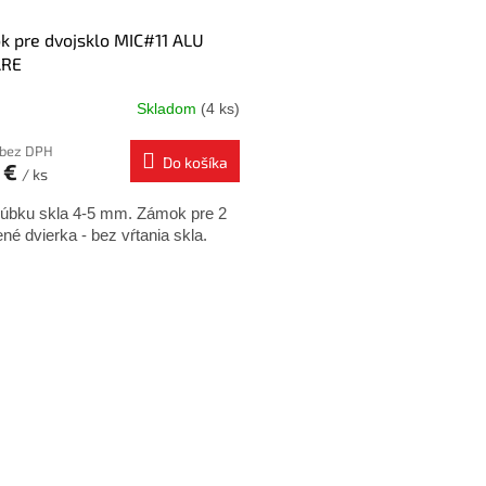
 pre dvojsklo MIC#11 ALU
RE
Skladom
(4 ks)
 bez DPH
Do košíka
 €
/ ks
rúbku skla 4-5 mm. Zámok pre 2
né dvierka - bez vŕtania skla.
O
v
l
á
d
a
c
i
e
p