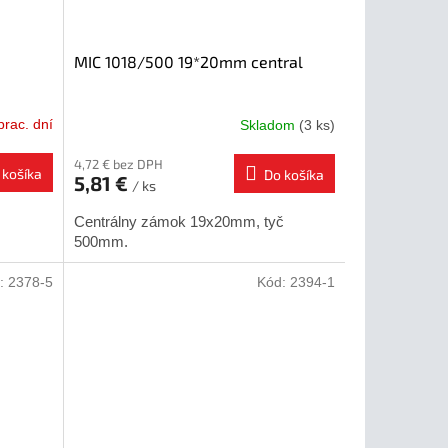
MIC 1018/500 19*20mm central
prac. dní
Skladom
(3 ks)
4,72 € bez DPH
 košíka
Do košíka
5,81 €
/ ks
Centrálny zámok 19x20mm, tyč
500mm.
:
2378-5
Kód:
2394-1