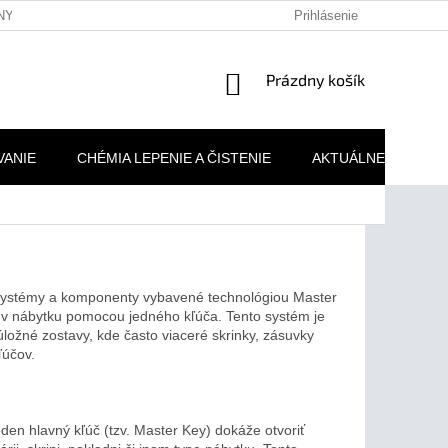
NY OSOBNÝCH ÚDAJOV
REKLAMAČNÉ PODMIENKY
Prihlásenie
MOJA 
NÁKUPNÝ
Prázdny košík
KOŠÍK
VANIE
CHÉMIA LEPENIE A ČISTENIE
AKTUÁLNE AKCIE
 systémy a komponenty vybavené technológiou Master
 v nábytku pomocou jedného kľúča. Tento systém je
 úložné zostavy, kde často viaceré skrinky, zásuvky
ľúčov.
en hlavný kľúč (tzv. Master Key) dokáže otvoriť