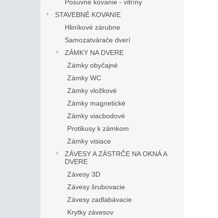
Posuvné kovanie - vitríny
STAVEBNÉ KOVANIE
Hliníkové zárubne
Samozatvárače dverí
ZÁMKY NA DVERE
Zámky obyčajné
Zámky WC
Zámky vložkové
Zámky magnetické
Zámky viacbodové
Protikusy k zámkom
Zámky visiace
ZÁVESY A ZÁSTRČE NA OKNÁ A
DVERE
Závesy 3D
Závesy šrubovacie
Závesy zadlabávacie
Krytky závesov