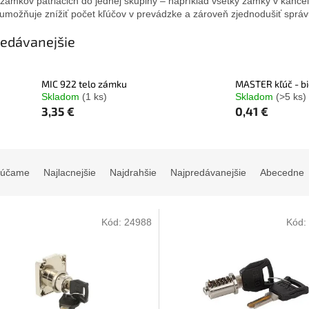
 zámkov patriacich do jednej skupiny – napríklad všetky zámky v kancelár
umožňuje znížiť počet kľúčov v prevádzke a zároveň zjednodušiť správ
edávanejšie
MIC 922 telo zámku
MASTER kľúč - bi
Skladom
(1 ks)
Skladom
(>5 ks)
3,35 €
0,41 €
rúčame
Najlacnejšie
Najdrahšie
Najpredávanejšie
Abecedne
Kód:
24988
Kód: