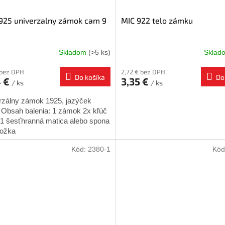
925 univerzalny zámok cam 9
MIC 922 telo zámku
Skladom
(>5 ks)
Skla
 bez DPH
2,72 € bez DPH
Do košíka
Do
4 €
3,35 €
/ ks
/ ks
rzálny zámok 1925, jazýček
Obsah balenia: 1 zámok 2x kľúč
1 šesťhranná matica alebo spona
ložka
Kód:
2380-1
Kód