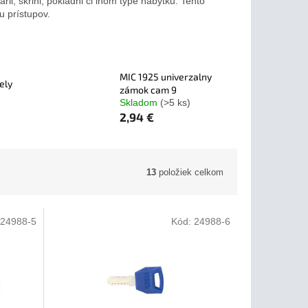
ii, skrini, pokladni či inom type nábytku. Tento
u prístupov.
MIC 1925 univerzalny
ely
zámok cam 9
Skladom
(>5 ks)
2,94 €
13
položiek celkom
24988-5
Kód:
24988-6