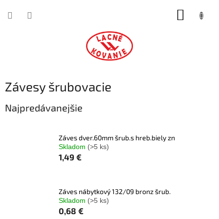
Prejsť
NÁKUP
na
obsah
KOŠÍK
Závesy šrubovacie
Najpredávanejšie
Záves dver.60mm šrub.s hreb.biely zn
Skladom
(>5 ks)
1,49 €
Záves nábytkový 132/09 bronz šrub.
Skladom
(>5 ks)
0,68 €