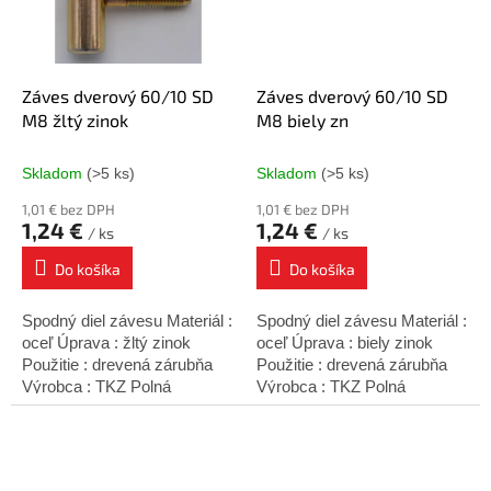
Záves dverový 60/10 SD
Záves dverový 60/10 SD
M8 žltý zinok
M8 biely zn
Skladom
(>5 ks)
Skladom
(>5 ks)
1,01 € bez DPH
1,01 € bez DPH
1,24 €
1,24 €
/ ks
/ ks
Do košíka
Do košíka
Spodný diel závesu Materiál :
Spodný diel závesu Materiál :
oceľ Úprava : žltý zinok
oceľ Úprava : biely zinok
Použitie : drevená zárubňa
Použitie : drevená zárubňa
Výrobca : TKZ Polná
Výrobca : TKZ Polná