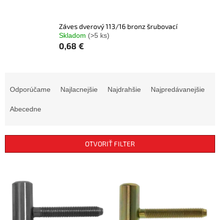
Záves dverový 113/16 bronz šrubovací
Skladom
(>5 ks)
0,68 €
R
a
Odporúčame
Najlacnejšie
Najdrahšie
Najpredávanejšie
d
e
Abecedne
n
i
e
OTVORIŤ FILTER
p
r
V
o
ý
d
p
u
i
k
s
t