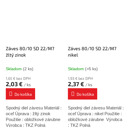
Záves 80/10 SD 22/M7
Záves 80/10 SD 22/M7
žltý zinok
nikel
Skladom
(2 ks)
Skladom
(>5 ks)
1,65 € bez DPH
1,93 € bez DPH
2,03 €
2,37 €
/ ks
/ ks
Do košíka
Do košíka
Spodný diel závesu Materiál :
Spodný diel závesu Materiál :
oceľ Úprava : žltý zinok
oceľ Úprava : nikel Použitie :
Použitie : obložkové zárubne
obložkové zárubne Výrobca
Výrobca : TKZ Polná
: TKZ Polná