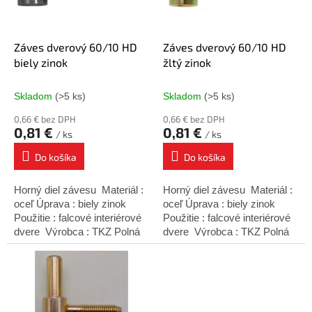
p
o
r
v
o
d
Záves dverový 60/10 HD
Záves dverový 60/10 HD
u
biely zinok
žltý zinok
k
t
Skladom
(>5 ks)
Skladom
(>5 ks)
o
0,66 € bez DPH
0,66 € bez DPH
v
0,81 €
0,81 €
/ ks
/ ks
Do košíka
Do košíka
Horný diel závesu Materiál :
Horný diel závesu Materiál :
oceľ Úprava : biely zinok
oceľ Úprava : biely zinok
Použitie : falcové interiérové
Použitie : falcové interiérové
dvere Výrobca : TKZ Polná
dvere Výrobca : TKZ Polná