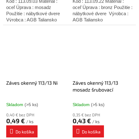
Kód : 113.09.03 Materiál :
Kód : 113.09.22 Materiál :
oceľ Úprava : mosadz
oceľ Úprava : bronz Použitie :
Použitie : nábytkové dvere
nábytkové dvere Výrobca :
Výrobca : AGB Taliansko
AGB Taliansko
Záves okenný 113/13 Ni
Záves okenný 113/13
mosadz šrubovací
Skladom
(>5 ks)
Skladom
(>5 ks)
0,40 € bez DPH
0,35 € bez DPH
0,49 €
0,43 €
/ ks
/ ks
Do košíka
Do košíka