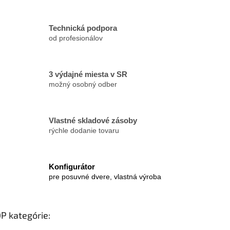
y
v
ý
Technická podpora
p
od profesionálov
i
s
u
3 výdajné miesta v SR
možný osobný odber
Vlastné skladové zásoby
rýchle dodanie tovaru
Konfigurátor
pre posuvné dvere, vlastná výroba
P kategórie: