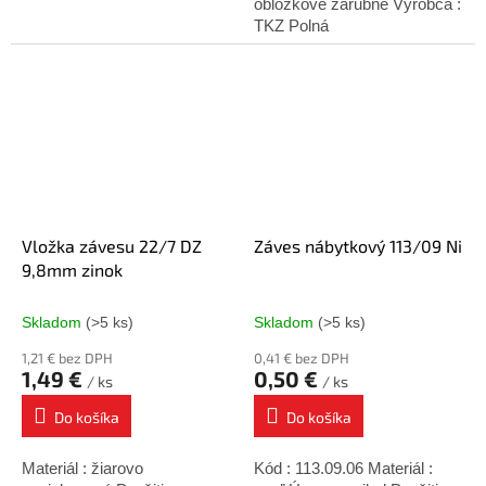
obložkové zárubne Výrobca :
TKZ Polná
Vložka závesu 22/7 DZ
Záves nábytkový 113/09 Ni
9,8mm zinok
Skladom
(>5 ks)
Skladom
(>5 ks)
1,21 € bez DPH
0,41 € bez DPH
1,49 €
0,50 €
/ ks
/ ks
Do košíka
Do košíka
Materiál : žiarovo
Kód : 113.09.06 Materiál :