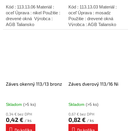
Kód : 113.13.06 Materiál :
Kód : 113.13.03 Materiál :
oceľ Úprava : nikel Použitie :
oceľ Úprava : mosadz
drevené okná Výrobca :
Použitie : drevené okná
AGB Taliansko
Výrobca : AGB Taliansko
Záves okenný 113/13 bronz
Záves dverový 113/16 Ni
Skladom
(>5 ks)
Skladom
(>5 ks)
0,34 € bez DPH
0,67 € bez DPH
0,42 €
0,82 €
/ ks
/ ks
Do košíka
Do košíka