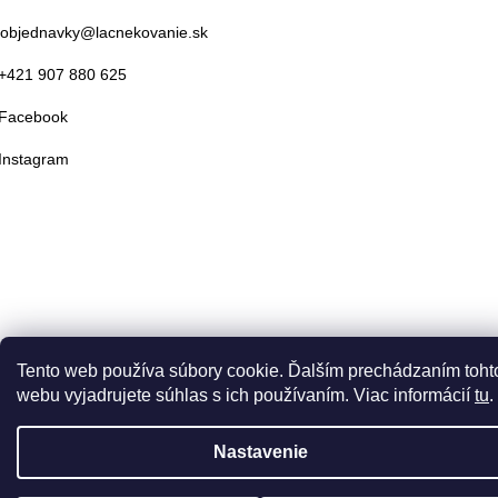
objednavky@lacnekovanie.sk
+421 907 880 625
Facebook
Instagram
Tento web používa súbory cookie. Ďalším prechádzaním toht
webu vyjadrujete súhlas s ich používaním. Viac informácií
tu
.
Nastavenie