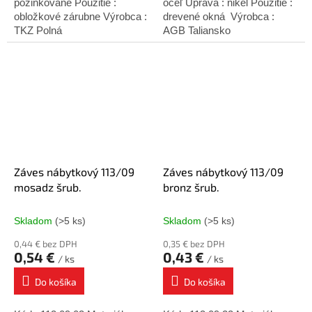
pozinkované Použitie :
oceľ Úprava : nikel Použitie :
obložkové zárubne Výrobca :
drevené okná Výrobca :
TKZ Polná
AGB Taliansko
Záves nábytkový 113/09
Záves nábytkový 113/09
mosadz šrub.
bronz šrub.
Skladom
(>5 ks)
Skladom
(>5 ks)
0,44 € bez DPH
0,35 € bez DPH
0,54 €
0,43 €
/ ks
/ ks
Do košíka
Do košíka