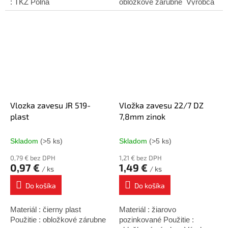
: TKZ Polná
obložkové zárubne Výrobca
: TKZ Polná
Vlozka zavesu JR 519-
Vložka zavesu 22/7 DZ
plast
7,8mm zinok
Skladom
(>5 ks)
Skladom
(>5 ks)
0,79 € bez DPH
1,21 € bez DPH
0,97 €
1,49 €
/ ks
/ ks
Do košíka
Do košíka
Materiál : čierny plast
Materiál : žiarovo
Použitie : obložkové zárubne
pozinkované Použitie :