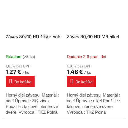
Záves 80/10 HD žltý zinok
Záves 80/10 HD M8 nikel
Skladom
(>5 ks)
Dodanie 2-6 prac. dní
1,03 € bez DPH
1,20 € bez DPH
1,27 €
1,48 €
/ ks
/ ks
Do košíka
Do košíka
Horný diel závesu Materiál :
Horný diel závesu Materiál :
oceľ Úprava : žltý zinok
oceľ Úprava : nikel Použitie :
Použitie : falcové interiérové
falcové interiérové dvere
dvere Výrobca : TKZ Polná
Výrobca : TKZ Polná