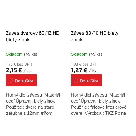
Zaves dverovy 60/12 HD
Záves 80/10 HD biely
biely zinok
zinok
Skladom
(>5 ks)
Skladom
(>5 ks)
1,75 € bez DPH
1,03 € bez DPH
2,15 €
1,27 €
/ ks
/ ks
Do košíka
Do košíka
Horný diel závesu Materiál :
Horný diel závesu Materiál :
oceľ Úprava : biely zinok
oceľ Úprava : biely zinok
Použitie : dvere na staré
Použitie : falcové interiérové
zárubne s 12mm trňom
dvere Výrobca : TKZ Polná
Výrobca : TKZ Polná