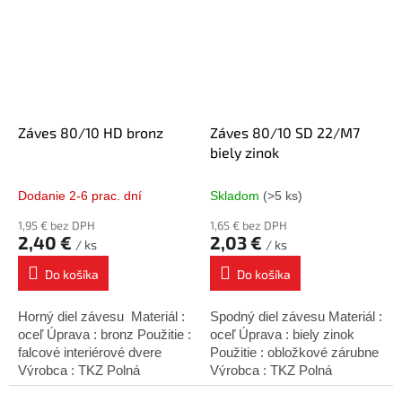
Záves 80/10 HD bronz
Záves 80/10 SD 22/M7
biely zinok
Dodanie 2-6 prac. dní
Skladom
(>5 ks)
1,95 € bez DPH
1,65 € bez DPH
2,40 €
2,03 €
/ ks
/ ks
Do košíka
Do košíka
Horný diel závesu Materiál :
Spodný diel závesu Materiál :
oceľ Úprava : bronz Použitie :
oceľ Úprava : biely zinok
falcové interiérové dvere
Použitie : obložkové zárubne
Výrobca : TKZ Polná
Výrobca : TKZ Polná