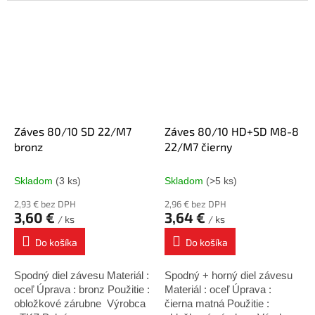
Záves 80/10 SD 22/M7
Záves 80/10 HD+SD M8-8
bronz
22/M7 čierny
Skladom
(3 ks)
Skladom
(>5 ks)
2,93 € bez DPH
2,96 € bez DPH
3,60 €
3,64 €
/ ks
/ ks
Do košíka
Do košíka
Spodný diel závesu Materiál :
Spodný + horný diel závesu
oceľ Úprava : bronz Použitie :
Materiál : oceľ Úprava :
obložkové zárubne Výrobca
čierna matná Použitie :