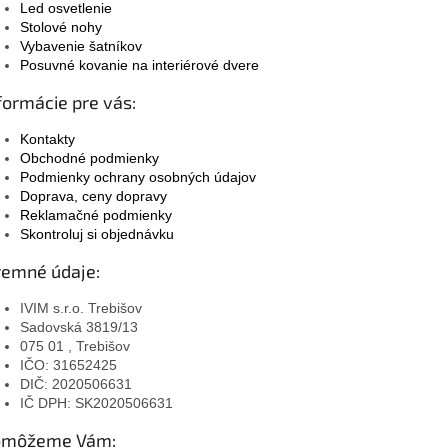
Led osvetlenie
Stolové nohy
Vybavenie šatníkov
Posuvné kovanie na interiérové dvere
formácie pre vás:
Kontakty
Obchodné podmienky
Podmienky ochrany osobných údajov
Doprava, ceny dopravy
Reklamačné podmienky
Skontroluj si objednávku
remné údaje:
IVIM s.r.o. Trebišov
Sadovská 3819/13
075 01 , Trebišov
IČO: 31652425
DIČ: 2020506631
IČ DPH: SK2020506631
omôžeme Vám: