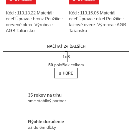
Kód : 113.13.22 Materiál :
Kód : 113.16.06 Materiál :
oceľ Úprava : bronz Použitie :
oceľ Úprava : nikel Použitie :
drevené okná Výrobca :
falcové dvere Výrobca : AGB
AGB Taliansko
Taliansko
NAČÍTAŤ 24 ĎALŠÍCH
S
1
3
t
O
r
50
položiek celkom
v
á
l
HORE
n
á
k
d
o
v
a
a
c
35 rokov na trhu
n
i
sme stabilný partner
i
e
e
p
r
Rýchle doručenie
v
až do 6m dĺžky
k