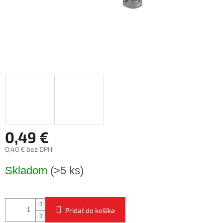
0,49 €
0,40 € bez DPH
Jednotková
Skladom
(>5 ks)
cena:
Pridať do košíka