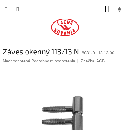
Prejsť
NÁKUP
na
obsah
KOŠÍK
Záves okenný 113/13 Ni
8631-0 113.13.06
Priemerné
Neohodnotené
Podrobnosti hodnotenia
Značka:
AGB
hodnotenie
produktu
je
0,0
z
5
hviezdičiek.