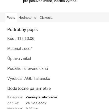
pre posuvné dvere, vlastná výroba
Popis
Hodnotenie
Diskusia
Podrobný popis
Kód : 113.13.06
Materiál : oceľ
Úprava : nikel
Použitie : drevené okná
Výrobca : AGB Taliansko
Dodatočné parametre
Kategória
:
Závesy šrubovacie
Záruka
:
24 mesiacov
Hmotnosť
:
0.07 kg