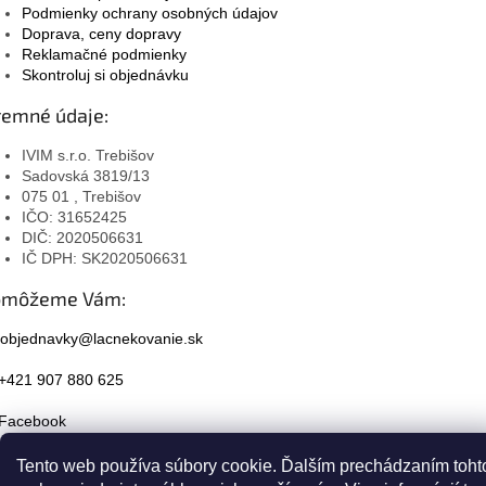
Podmienky ochrany osobných údajov
Doprava, ceny dopravy
Reklamačné podmienky
Skontroluj si objednávku
remné údaje:
IVIM s.r.o. Trebišov
Sadovská 3819/13
075 01 , Trebišov
IČO: 31652425
DIČ: 2020506631
IČ DPH: SK2020506631
omôžeme Vám:
objednavky@lacnekovanie.sk
+421 907 880 625
Facebook
Instagram
Tento web používa súbory cookie. Ďalším prechádzaním toht