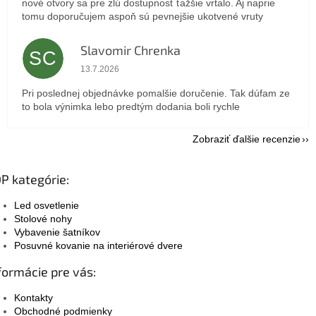
nové otvory sa pre zlú dostupnosť ťažšie vrtalo. Aj naprie
tomu doporučujem aspoň sú pevnejšie ukotvené vruty
Slavomir Chrenka
SC
Hodnotenie obchodu je 5 z 5 hviezdičiek.
13.7.2026
Pri poslednej objednávke pomalšie doručenie. Tak dúfam ze
to bola výnimka lebo predtým dodania boli rychle
Zobraziť ďalšie recenzie
P kategórie:
Led osvetlenie
Stolové nohy
Vybavenie šatníkov
Posuvné kovanie na interiérové dvere
formácie pre vás:
Kontakty
Obchodné podmienky