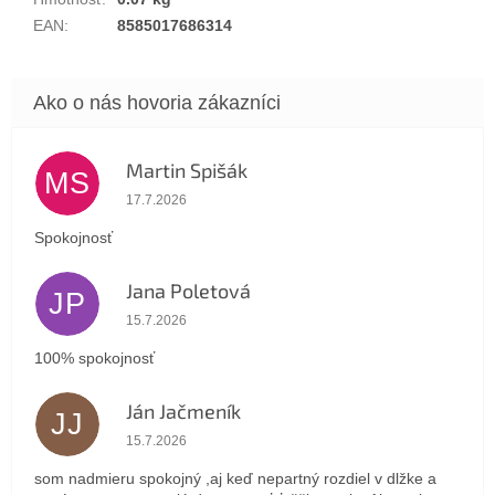
EAN
:
8585017686314
Martin Spišák
MS
Hodnotenie obchodu je 5 z 5 hviezdičiek.
17.7.2026
Spokojnosť
Jana Poletová
JP
Hodnotenie obchodu je 5 z 5 hviezdičiek.
15.7.2026
100% spokojnosť
Ján Jačmeník
JJ
Hodnotenie obchodu je 5 z 5 hviezdičiek.
15.7.2026
som nadmieru spokojný ,aj keď nepartný rozdiel v dlžke a