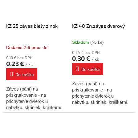
KZ 25 záves biely zinok
KZ 40 Zn,záves dverový
Skladom
(>5 ks)
Priemerné
Dodanie 2-6 prac. dní
hodnotenie
0,24 € bez DPH
produktu
0,30 €
0,19 € bez DPH
/ ks
je
0,23 €
/ ks
4,0
Do košíka
z
Do košíka
5
Záves (pánt) na
hviezdičiek.
Záves (pánt) na
priskrutkovanie - na
priskrutkovanie - na
prichytenie dvierok u
prichytenie dvierok u
nábytku, skriniek, králikární,
nábytku, skriniek, králikární,
debien atď.
debien atď.