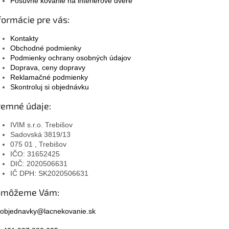
Posuvné kovanie na interiérové dvere
formácie pre vás:
Kontakty
Obchodné podmienky
Podmienky ochrany osobných údajov
Doprava, ceny dopravy
Reklamačné podmienky
Skontroluj si objednávku
remné údaje:
IVIM s.r.o. Trebišov
Sadovská 3819/13
075 01 , Trebišov
IČO: 31652425
DIČ: 2020506631
IČ DPH: SK2020506631
omôžeme Vám:
objednavky@lacnekovanie.sk