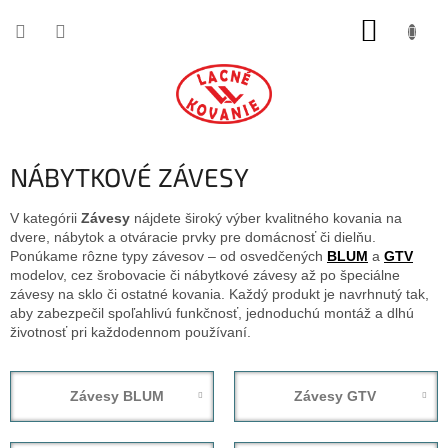
Prejsť
NÁKUP
na
obsah
KOŠÍK
NÁBYTKOVÉ ZÁVESY
V kategórii
Závesy
nájdete široký výber kvalitného kovania na
dvere, nábytok a otváracie prvky pre domácnosť či dielňu.
Ponúkame rôzne typy závesov – od osvedčených
BLUM
a
GTV
modelov, cez šrobovacie či nábytkové závesy až po špeciálne
závesy na sklo či ostatné kovania. Každý produkt je navrhnutý tak,
aby zabezpečil spoľahlivú funkčnosť, jednoduchú montáž a dlhú
životnosť pri každodennom používaní.
Závesy BLUM
Závesy GTV