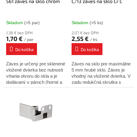
d
561 záves na sklo chróm
C/13 záves na sklo Cr Ľ
u
k
t
Skladom
(>5 par)
Skladom
(>5 ks)
o
1,38 € bez DPH
2,07 € bez DPH
v
1,70 €
2,55 €
/ par
/ ks
Do košíka
Do košíka
Záves je určený pre sklenené
Záves na sklo pre maximálne
vložené dvierka bez nutnosti
5 mm hrubé sklo. Záves je
vŕtania otvoru do skla a je
vhodný na vložené dvierka. V
dodávaný v pároch (horné a
zadu redukčná skrutka s
spodné). Hrúbka skla max.
gumou, ktorá zaisťuje sklo
5mm Balenie...
proti vypadnutiu. Cena za 1
ks.