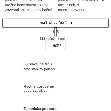
možno kombinovať ako so
mm, zinok, s
závesmi, tak aj so zdvihačmi
predmontovanou
AVENTOS HK-S, tak
euroskrutkou, dvojdielna, 6
ramenami AVENTOS HF.
vzd., poniklovaná
NAČÍTAŤ 24 ĎALŠÍCH
S
1
5
t
O
r
113
položiek celkom
v
á
l
HORE
n
á
k
d
o
v
a
a
c
35 rokov na trhu
n
i
sme stabilný partner
i
e
e
p
r
Rýchle doručenie
v
až do 6m dĺžky
k
y
v
ý
Technická podpora