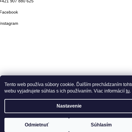
+421 907 880 625
Facebook
Instagram
Tento web používa súbory cookie. Ďalším prechádzaním toht
webu vyjadrujete súhlas s ich používaním. Viac informácií
tu
.
Nastavenie
Odmietnuť
Súhlasím