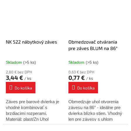
Jeden kus je kompletný
záves - horný aj...
NK 522 nábytkový záves
Obmedzovač otvárania
pre záves BLUM na 86°
Skladom
(>5 ks)
Skladom
(>5 ks)
2,80 € bez DPH
0,63 € bez DPH
3,44 €
0,77 €
/ ks
/ ks
Do košíka
Do košíka
Záves pre barové dvierka je
Obmedzuje uhol otvorenia
vhodné kombinovať s
závesu na 86° - ideálne pre
brzdiacimi rozperami.
dvierka blízko stien. Vhodný
Materiál: plast/Zn Uhol
len pre závesy s uhlom
otvorenia: 90° Teleso -
otvorenia 110°.