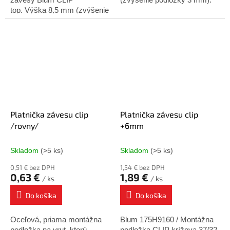
top. Výška 8,5 mm (zvýšenie
podložky 0 mm).
Platnička závesu clip
Platnička závesu clip
/rovny/
+6mm
Skladom
(>5 ks)
Skladom
(>5 ks)
0,51 € bez DPH
1,54 € bez DPH
0,63 €
1,89 €
/ ks
/ ks
Do košíka
Do košíka
Oceľová, priama montážna
Blum 175H9160 / Montážna
podložka na vrut, ktorú
podložka CLIP krížova 37/32