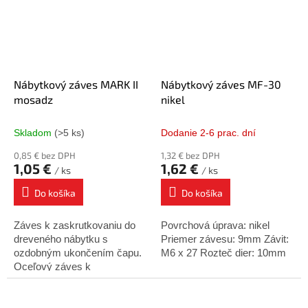
Nábytkový záves MARK II
Nábytkový záves MF-30
mosadz
nikel
Skladom
(>5 ks)
Dodanie 2-6 prac. dní
0,85 € bez DPH
1,32 € bez DPH
1,05 €
1,62 €
/ ks
/ ks
Do košíka
Do košíka
Záves k zaskrutkovaniu do
Povrchová úprava: nikel
dreveného nábytku s
Priemer závesu: 9mm Závit:
ozdobným ukončením čapu.
M6 x 27 Rozteč dier: 10mm
Oceľový záves k
zaskrutkovaniu s povrchovou
úpravou pozinkovaním.