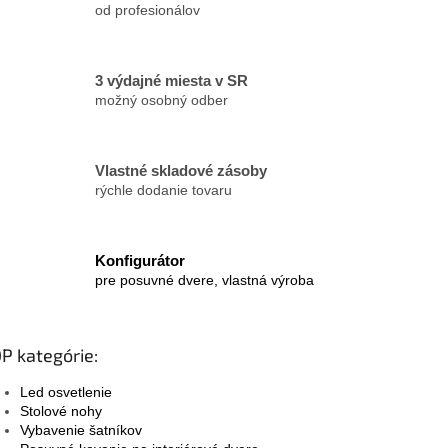
p
od profesionálov
i
s
u
3 výdajné miesta v SR
možný osobný odber
Vlastné skladové zásoby
rýchle dodanie tovaru
Konfigurátor
pre posuvné dvere, vlastná výroba
P kategórie:
Led osvetlenie
Stolové nohy
Vybavenie šatníkov