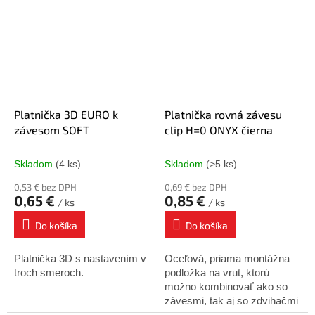
vylisované z plastickej hmoty
Nosná doska - odliatok zo...
Platnička 3D EURO k
Platnička rovná závesu
závesom SOFT
clip H=0 ONYX čierna
Skladom
(4 ks)
Skladom
(>5 ks)
0,53 € bez DPH
0,69 € bez DPH
0,65 €
0,85 €
/ ks
/ ks
Do košíka
Do košíka
Platnička 3D s nastavením v
Oceľová, priama montážna
troch smeroch.
podložka na vrut, ktorú
možno kombinovať ako so
závesmi, tak aj so zdvihačmi
AVENTOS HK-S, tak