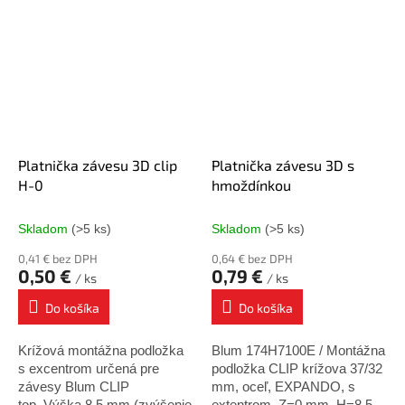
ramenami AVENTOS HF.
Platnička závesu 3D clip
Platnička závesu 3D s
H-0
hmoždínkou
Skladom
(>5 ks)
Skladom
(>5 ks)
0,41 € bez DPH
0,64 € bez DPH
0,50 €
0,79 €
/ ks
/ ks
Do košíka
Do košíka
Krížová montážna podložka
Blum 174H7100E / Montážna
s excentrom určená pre
podložka CLIP krížova 37/32
závesy Blum CLIP
mm, oceľ, EXPANDO, s
top. Výška 8,5 mm (zvýšenie
extentrom, Z=0 mm, H=8,5