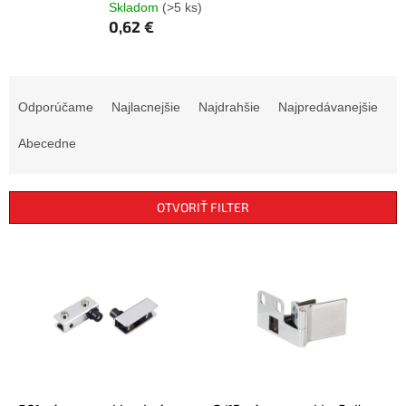
Skladom
(>5 ks)
0,62 €
R
a
Odporúčame
Najlacnejšie
Najdrahšie
Najpredávanejšie
d
e
Abecedne
n
i
e
OTVORIŤ FILTER
p
r
V
o
ý
d
p
u
i
k
s
t
p
o
r
v
o