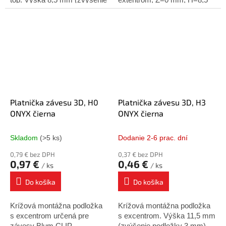
podložky 0 mm).
mm poniklovaná
Platnička závesu 3D, H0
Platnička závesu 3D, H3
ONYX čierna
ONYX čierna
Skladom
(>5 ks)
Dodanie 2-6 prac. dní
0,79 € bez DPH
0,37 € bez DPH
0,97 €
0,46 €
/ ks
/ ks
Do košíka
Do košíka
Krížová montážna podložka
Krížová montážna podložka
s excentrom určená pre
s excentrom. Výška 11,5 mm
závesy Blum CLIP
(zvýšenie podložky 3 mm).