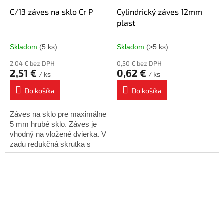
C/13 záves na sklo Cr P
Cylindrický záves 12mm
plast
Skladom
(5 ks)
Skladom
(>5 ks)
2,04 € bez DPH
0,50 € bez DPH
2,51 €
0,62 €
/ ks
/ ks
Do košíka
Do košíka
Záves na sklo pre maximálne
5 mm hrubé sklo. Záves je
vhodný na vložené dvierka. V
zadu redukčná skrutka s
gumou, ktorá zaisťuje sklo
proti vypadnutiu. Cena za 1
ks.