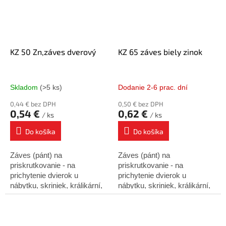
KZ 50 Zn,záves dverový
KZ 65 záves biely zinok
Skladom
(>5 ks)
Dodanie 2-6 prac. dní
0,44 € bez DPH
0,50 € bez DPH
0,54 €
0,62 €
/ ks
/ ks
Do košíka
Do košíka
Záves (pánt) na
Záves (pánt) na
priskrutkovanie - na
priskrutkovanie - na
prichytenie dvierok u
prichytenie dvierok u
nábytku, skriniek, králikární,
nábytku, skriniek, králikární,
debien atď.
debien atď.