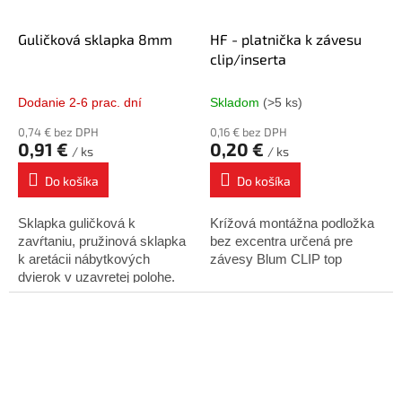
Guličková sklapka 8mm
HF - platnička k závesu
clip/inserta
Dodanie 2-6 prac. dní
Skladom
(>5 ks)
0,74 € bez DPH
0,16 € bez DPH
0,91 €
0,20 €
/ ks
/ ks
Do košíka
Do košíka
Sklapka guličková k
Krížová montážna podložka
zavŕtaniu, pružinová sklapka
bez excentra určená pre
k aretácii nábytkových
závesy Blum CLIP top
dvierok v uzavretej polohe.