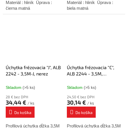
Materiál : hliník Úprava :
Materiál : hliník Úprava :
čierna matná
biela matná
Úchytka frézovacia "J", ALB
Úchytka frézovacia "C",
2242 - 3,5M-J, nerez
ALB 2244 - 3,5M,
strieborný elox
Skladom
(>5 ks)
Skladom
(>5 ks)
28 € bez DPH
24,50 € bez DPH
34,44 €
30,14 €
/ ks
/ ks
Do košíka
Do košíka
Profilová úchytka dĺžka 3,5M
Profilová úchytka dĺžka 3,5M