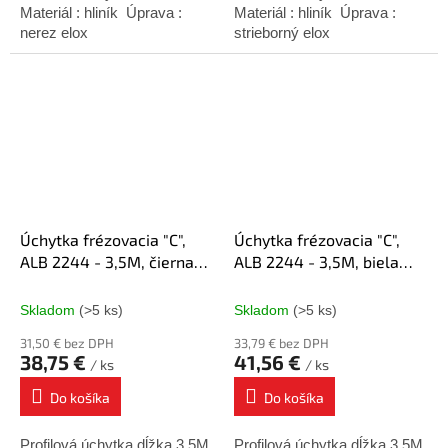
Materiál : hliník Úprava :
Materiál : hliník Úprava :
nerez elox
strieborný elox
Úchytka frézovacia "C",
Úchytka frézovacia "C",
ALB 2244 - 3,5M, čierna
ALB 2244 - 3,5M, biela
matná
lesk
Skladom
(>5 ks)
Skladom
(>5 ks)
31,50 € bez DPH
33,79 € bez DPH
38,75 €
41,56 €
/ ks
/ ks
Do košíka
Do košíka
Profilová úchytka dĺžka 3,5M
Profilová úchytka dĺžka 3,5M