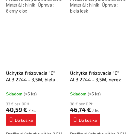
Materiál : hliník Úprava :
Materiál : hliník Úprava :
čierny elox
biela lesk
Úchytka frézovacia "C",
Úchytka frézovacia "C",
ALB 2244 - 3,5M, biela
ALB 2244 - 3,5M, nerez
matná
Skladom
(>5 ks)
Skladom
(>5 ks)
33 € bez DPH
38 € bez DPH
40,59 €
46,74 €
/ ks
/ ks
Do košíka
Do košíka