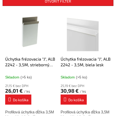
e
OTVORIŤ FILTER
p
r
V
o
ý
d
p
u
i
k
s
t
p
o
r
v
o
d
Úchytka frézovacia "J", ALB
Úchytka frézovacia "J", ALB
u
2242 - 3,5M, strieborný
2242 - 3,5M, biela lesk
k
elox
t
Skladom
(>5 ks)
Skladom
(>5 ks)
o
21,15 € bez DPH
25,19 € bez DPH
v
26,01 €
30,98 €
/ ks
/ ks
Do košíka
Do košíka
Profilová úchytka dĺžka 3,5M
Profilová úchytka dĺžka 3,5M