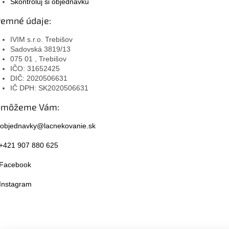
Skontroluj si objednávku
remné údaje:
IVIM s.r.o. Trebišov
Sadovská 3819/13
075 01 , Trebišov
IČO: 31652425
DIČ: 2020506631
IČ DPH: SK2020506631
omôžeme Vám:
objednavky@lacnekovanie.sk
+421 907 880 625
Facebook
Instagram