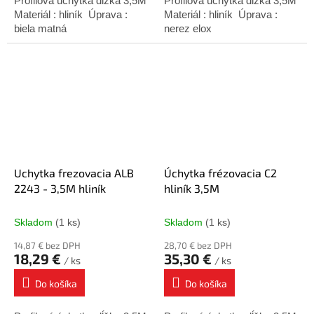
Profilová úchytka dĺžka 3,5M
Profilová úchytka dĺžka 3,5M
Materiál : hliník Úprava :
Materiál : hliník Úprava :
biela matná
nerez elox
Uchytka frezovacia ALB
Úchytka frézovacia C2
2243 - 3,5M hliník
hliník 3,5M
Skladom
(1 ks)
Skladom
(1 ks)
14,87 € bez DPH
28,70 € bez DPH
18,29 €
35,30 €
/ ks
/ ks
Do košíka
Do košíka