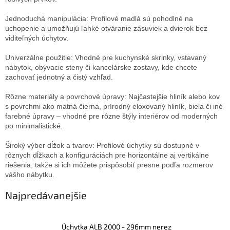
Jednoduchá manipulácia: Profilové madlá sú pohodlné na
uchopenie a umožňujú ľahké otváranie zásuviek a dvierok bez
viditeľných úchytov.
Univerzálne použitie: Vhodné pre kuchynské skrinky, vstavaný
nábytok, obývacie steny či kancelárske zostavy, kde chcete
zachovať jednotný a čistý vzhľad.
Rôzne materiály a povrchové úpravy: Najčastejšie hliník alebo kov
s povrchmi ako matná čierna, prírodný eloxovaný hliník, biela či iné
farebné úpravy – vhodné pre rôzne štýly interiérov od moderných
po minimalistické.
Široký výber dĺžok a tvarov: Profilové úchytky sú dostupné v
rôznych dĺžkach a konfiguráciách pre horizontálne aj vertikálne
riešenia, takže si ich môžete prispôsobiť presne podľa rozmerov
vášho nábytku.
Najpredávanejšie
Úchytka ALB 2000 - 296mm nerez