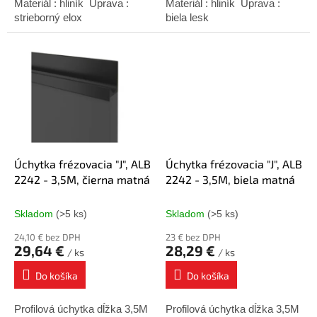
Materiál : hliník Úprava :
Materiál : hliník Úprava :
strieborný elox
biela lesk
Úchytka frézovacia "J", ALB
Úchytka frézovacia "J", ALB
2242 - 3,5M, čierna matná
2242 - 3,5M, biela matná
Skladom
(>5 ks)
Skladom
(>5 ks)
24,10 € bez DPH
23 € bez DPH
29,64 €
28,29 €
/ ks
/ ks
Do košíka
Do košíka
Profilová úchytka dĺžka 3,5M
Profilová úchytka dĺžka 3,5M