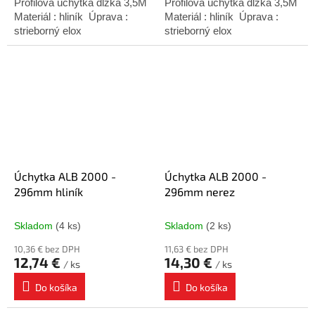
Profilová úchytka dĺžka 3,5M
Profilová úchytka dĺžka 3,5M
Materiál : hliník Úprava :
Materiál : hliník Úprava :
strieborný elox
strieborný elox
Úchytka ALB 2000 -
Úchytka ALB 2000 -
296mm hliník
296mm nerez
Skladom
(4 ks)
Skladom
(2 ks)
10,36 € bez DPH
11,63 € bez DPH
12,74 €
14,30 €
/ ks
/ ks
Do košíka
Do košíka