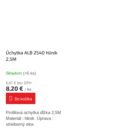
Úchytka ALB 2540 hlinik
2,5M
Skladom
(>5 ks)
6,67 € bez DPH
8,20 €
/ ks
Do košíka
Profilová úchytka dĺžka 2,5M
Materiál : hliník Úprava :
strieborný elox