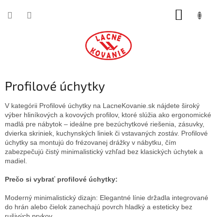
Prejsť
NÁKUP
na
obsah
KOŠÍK
Profilové úchytky
V kategórii Profilové úchytky na LacneKovanie.sk nájdete široký
výber hliníkových a kovových profilov, ktoré slúžia ako ergonomické
madlá pre nábytok – ideálne pre bezúchytkové riešenia, zásuvky,
dvierka skriniek, kuchynských liniek či vstavaných zostáv. Profilové
úchytky sa montujú do frézovanej drážky v nábytku, čím
zabezpečujú čistý minimalistický vzhľad bez klasických úchytek a
madiel.
Prečo si vybrať profilové úchytky:
Moderný minimalistický dizajn: Elegantné línie držadla integrované
do hrán alebo čielok zanechajú povrch hladký a esteticky bez
rušivých prvkov.