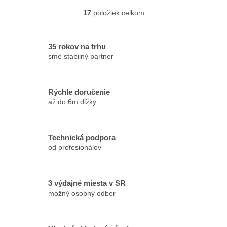
17
položiek celkom
O
v
l
á
35 rokov na trhu
d
sme stabilný partner
a
c
i
Rýchle doručenie
e
p
až do 6m dĺžky
r
v
k
Technická podpora
y
od profesionálov
v
ý
p
i
3 výdajné miesta v SR
s
možný osobný odber
u