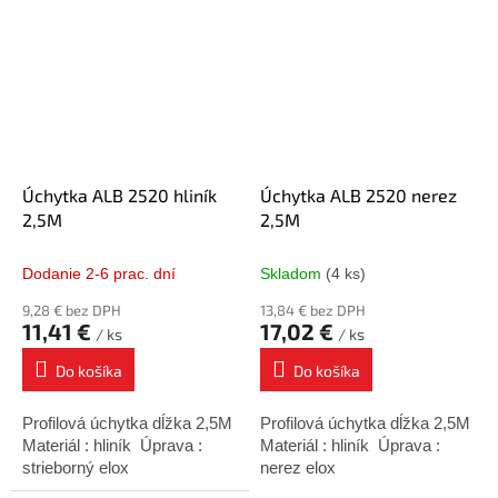
Úchytka ALB 2520 hliník
Úchytka ALB 2520 nerez
2,5M
2,5M
Dodanie 2-6 prac. dní
Skladom
(4 ks)
9,28 € bez DPH
13,84 € bez DPH
11,41 €
17,02 €
/ ks
/ ks
Do košíka
Do košíka
Profilová úchytka dĺžka 2,5M
Profilová úchytka dĺžka 2,5M
Materiál : hliník Úprava :
Materiál : hliník Úprava :
strieborný elox
nerez elox