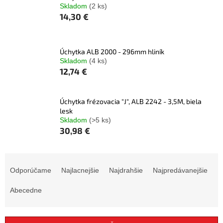
Skladom
(2 ks)
14,30 €
Úchytka ALB 2000 - 296mm hliník
Skladom
(4 ks)
12,74 €
Úchytka frézovacia "J", ALB 2242 - 3,5M, biela
lesk
Skladom
(>5 ks)
30,98 €
R
a
Odporúčame
Najlacnejšie
Najdrahšie
Najpredávanejšie
d
e
Abecedne
n
i