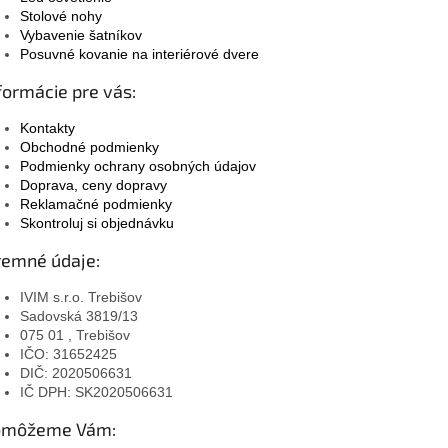
Stolové nohy
Vybavenie šatníkov
Posuvné kovanie na interiérové dvere
formácie pre vás:
Kontakty
Obchodné podmienky
Podmienky ochrany osobných údajov
Doprava, ceny dopravy
Reklamačné podmienky
Skontroluj si objednávku
remné údaje:
IVIM s.r.o. Trebišov
Sadovská 3819/13
075 01 , Trebišov
IČO: 31652425
DIČ: 2020506631
IČ DPH: SK2020506631
omôžeme Vám: