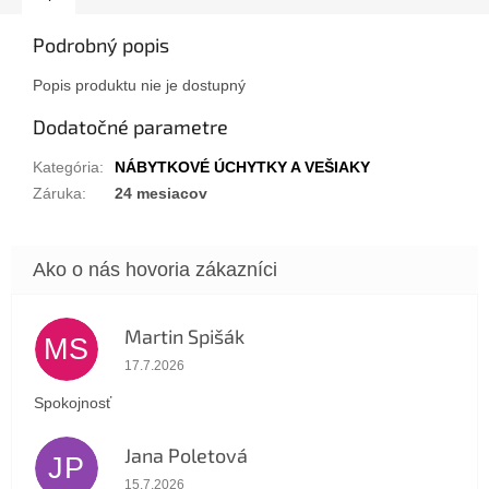
Podrobný popis
Popis produktu nie je dostupný
Dodatočné parametre
Kategória
:
NÁBYTKOVÉ ÚCHYTKY A VEŠIAKY
Záruka
:
24 mesiacov
Martin Spišák
MS
Hodnotenie obchodu je 5 z 5 hviezdičiek.
17.7.2026
Spokojnosť
Jana Poletová
JP
Hodnotenie obchodu je 5 z 5 hviezdičiek.
15.7.2026