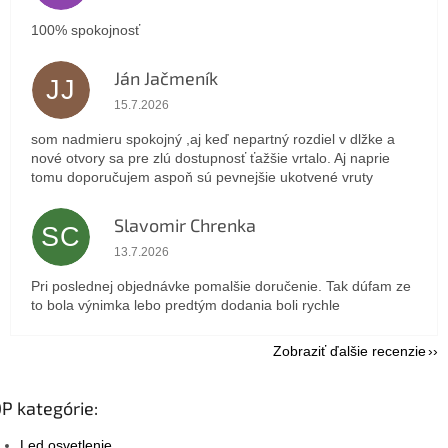
100% spokojnosť
Ján Jačmeník
JJ
Hodnotenie obchodu je 5 z 5 hviezdičiek.
15.7.2026
som nadmieru spokojný ,aj keď nepartný rozdiel v dlžke a
nové otvory sa pre zlú dostupnosť ťažšie vrtalo. Aj naprie
tomu doporučujem aspoň sú pevnejšie ukotvené vruty
Slavomir Chrenka
SC
Hodnotenie obchodu je 5 z 5 hviezdičiek.
13.7.2026
Pri poslednej objednávke pomalšie doručenie. Tak dúfam ze
to bola výnimka lebo predtým dodania boli rychle
Zobraziť ďalšie recenzie
P kategórie:
Led osvetlenie