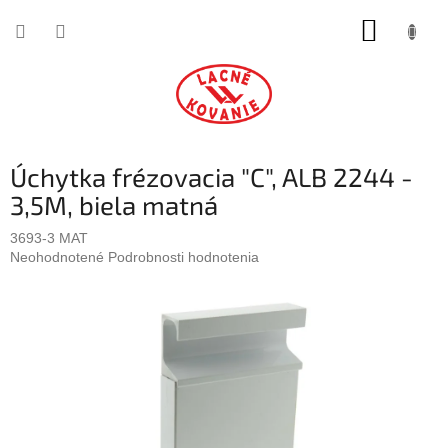
Prejsť
NÁKUP
na
obsah
KOŠÍK
Úchytka frézovacia "C", ALB 2244 -
3,5M, biela matná
3693-3 MAT
Priemerné
Neohodnotené
Podrobnosti hodnotenia
hodnotenie
produktu
je
0,0
z
5
hviezdičiek.