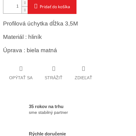
Pridať do košíka
Profilová úchytka dĺžka 3,5M
Materiál : hliník
Úprava : biela matná
OPÝTAŤ SA
STRÁŽIŤ
ZDIEĽAŤ
35 rokov na trhu
sme stabilný partner
Rýchle doručenie