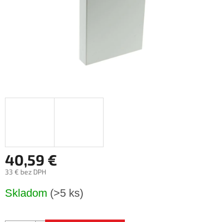
40,59 €
33 € bez DPH
Jednotková
Skladom
(>5 ks)
cena: