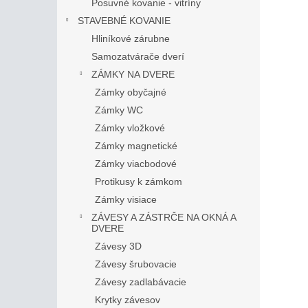
Posuvné kovanie - vitríny
STAVEBNÉ KOVANIE
Hliníkové zárubne
Samozatvárače dverí
ZÁMKY NA DVERE
Zámky obyčajné
Zámky WC
Zámky vložkové
Zámky magnetické
Zámky viacbodové
Protikusy k zámkom
Zámky visiace
ZÁVESY A ZÁSTRČE NA OKNÁ A
DVERE
Závesy 3D
Závesy šrubovacie
Závesy zadlabávacie
Krytky závesov