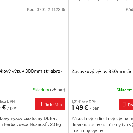
maximálna nosnosť: 25...
Kód:
3701-2 112285
Kó
vkový výsuv 300mm striebro-
Zásuvkový výsuv 350mm čie
Skladom
(>5 par)
Sklado
 bez DPH
1,21 € bez DPH
Do košíka
Do
4 €
1,49 €
/ par
/ par
skový výsuv čiastočný Dĺžka :
Zásuvkový kolieskový výsuv p
 Farba : šedá Nosnosť : 20 kg
drevenú zásuvku - čierny typ 
čiastočný výsuv