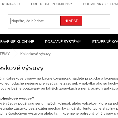
KONTAKTY
OBCHODNÉ PODMIENKY
PODMIENKY OCHRA
HĽADAŤ
YBAVENIE KUCHYNE
POSUVNÉ SYSTÉMY
STAVEBNÉ KO
STÉMY
Kolieskové výsuvy
ieskové výsuvy
órii Kolieskové výsuvy na LacneKovanie.sk nájdete praktické a lacnejš
ako jednoduché riešenie pre vysúvanie zásuviek v nábytku ako sú kuchyn
uvov je bežne používaný pri ľahších zásuvkách a nenáročných aplikáciá
kolieskové výsuvy?
ové výsuvy používajú sériu malých koliesok alebo valčekov, ktoré sa p
ysunutie zásuvky bez zložitej mechaniky či ložísk. Tento typ je stabiln
ch s čiastočným výsuvom alebo tam, kde nie je potrebný plný výsuv s