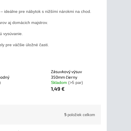
– ideálne pre nábytok s nižšími nárokmi na chod.
rov aj domácich majstrov.
ú vysúvanie.
y pre väčšie úložné časti.
Zásuvkový výsuv
podný
350mm čierny
)
Skladom
(>5 par)
1,49 €
5
položiek celkom