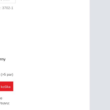
d:
3702-1
rny
m
(>5 par)
 košíka
re
výsuvu: