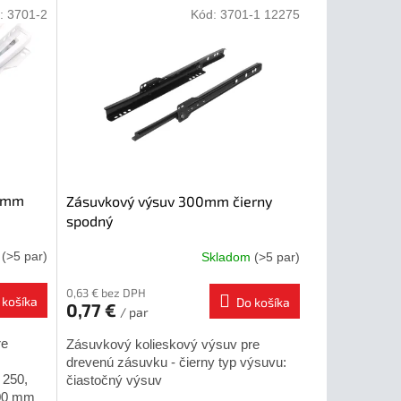
:
3701-2
Kód:
3701-1 12275
,0mm
Zásuvkový výsuv 300mm čierny
spodný
m
(>5 par)
Skladom
(>5 par)
0,63 € bez DPH
 košíka
Do košíka
0,77 €
/ par
re
Zásuvkový kolieskový výsuv pre
drevenú zásuvku - čierny typ výsuvu:
 250,
čiastočný výsuv
600 mm