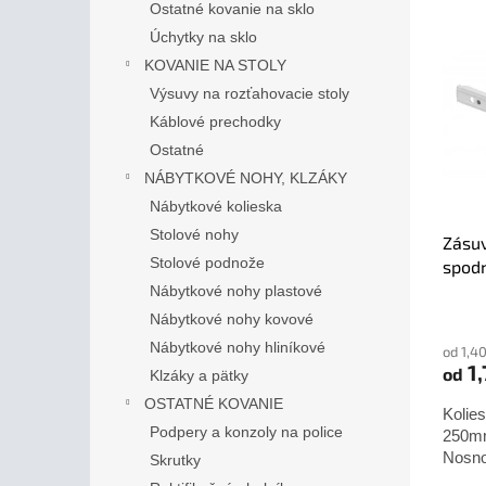
V
n
Ostatné kovanie na sklo
ý
i
Úchytky na sklo
p
e
KOVANIE NA STOLY
i
p
Výsuvy na rozťahovacie stoly
s
r
Káblové prechodky
p
o
r
d
Ostatné
o
u
NÁBYTKOVÉ NOHY, KLZÁKY
d
k
Nábytkové kolieska
u
t
Stolové nohy
Zásuv
k
o
Stolové podnože
spod
t
v
o
Nábytkové nohy plastové
Priem
v
Nábytkové nohy kovové
hodno
Nábytkové nohy hliníkové
od 1,4
produ
1,
od
je
Klzáky a pätky
5,0
OSTATNÉ KOVANIE
Kolie
z
Podpery a konzoly na police
250mm
5
hviezd
Nosno
Skrutky