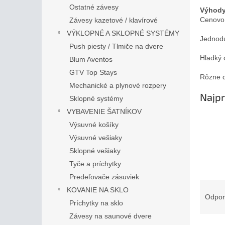
Ostatné závesy
Výhody
Cenovo 
Závesy kazetové / klavírové
VÝKLOPNÉ A SKLOPNÉ SYSTÉMY
Jednodu
Push piesty / Tlmiče na dvere
Hladký 
Blum Aventos
GTV Top Stays
Rôzne d
Mechanické a plynové rozpery
Najpr
Sklopné systémy
VYBAVENIE ŠATNÍKOV
Výsuvné košíky
Výsuvné vešiaky
Sklopné vešiaky
Tyče a príchytky
Predeľovače zásuviek
R
KOVANIE NA SKLO
a
Odpo
Príchytky na sklo
d
Závesy na saunové dvere
e