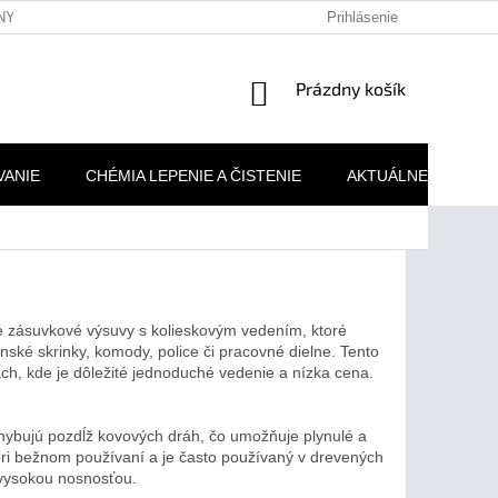
NY OSOBNÝCH ÚDAJOV
REKLAMAČNÉ PODMIENKY
Prihlásenie
MOJA 
NÁKUPNÝ
Prázdny košík
KOŠÍK
VANIE
CHÉMIA LEPENIE A ČISTENIE
AKTUÁLNE AKCIE
ie zásuvkové výsuvy s kolieskovým vedením, ktoré
ské skrinky, komody, police či pracovné dielne. Tento
ch, kde je dôležité jednoduché vedenie a nízka cena.
ohybujú pozdĺž kovových dráh, čo umožňuje plynulé a
ý pri bežnom používaní a je často používaný v drevených
 vysokou nosnosťou.