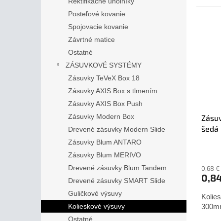
Rektifikačné uholníky
Posteľové kovanie
Spojovacie kovanie
Závrtné matice
Ostatné
ZÁSUVKOVÉ SYSTÉMY
Zásuvky TeVeX Box 18
Zásuvky AXIS Box s tlmením
Zásuvky AXIS Box Push
Zásuvky Modern Box
Zásu
šedá
Drevené zásuvky Modern Slide
Zásuvky Blum ANTARO
Zásuvky Blum MERIVO
Drevené zásuvky Blum Tandem
0,68 €
0,8
Drevené zásuvky SMART Slide
Guličkové výsuvy
Kolie
Kolieskové výsuvy
300mm
Ostatné