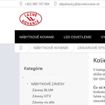
Prejsť
+421 905 747 904
objednavky@lacnekovanie.sk
na
obsah
NÁBYTKOVÉ KOVANIE
LED OSVETLENIE
V
Domov
NÁBYTKOVÉ KOVANIE
ZÁSUVKOVÉ SY
B
Kol
o
Preskočiť
č
Kategórie
kategórie
V kateg
n
slúžia 
ý
NÁBYTKOVÉ KOVANIE
typ výs
p
NÁBYTKOVÉ ZÁVESY
a
Čo sú 
Závesy BLUM
n
Koliesk
e
Závesy GTV
ľahké v
l
zásuvká
Závesy na sklo