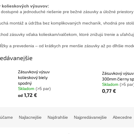
 kolieskových výsuvov:
dostupné a jednoduché riešenie pre bežné zásuvky a úložné priestory 
chá montáž a údržba bez komplikovaných mechaník, vhodná pre stolá
chod zásuvky vďaka kolieskam/valčekom, ktoré znižujú trenie a uľahčuj
ĺžky a prevedenia – od krátkych pre menšie zásuvky až po dlhšie model
edávanejšie
Zásuvkový výsuv
Zásuvkový výsuv
kolieskový biely
300mm čierny s
spodný
Skladom
(>5 par
Skladom
(>5 par)
0,77 €
1,72 €
od
rúčame
Najlacnejšie
Najdrahšie
Najpredávanejšie
Abecedne