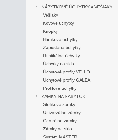
NÁBYTKOVÉ ÚCHYTKY A VEŠIAKY
Vešiaky
Kovové úchytky
Knopky
Hliníkové úchytky
Zapustené úchytky
Rustikálne úchytky
Úchytky na sklo
Úchytové profily VELLO
Úchytové profily GALEA
Profilové úchytky
ZÁMKY NA NÁBYTOK
Stolíkové zámky
Univerzálne zámky
Centrálne zámky
Zámky na sklo
Systém MASTER