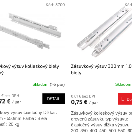
Kód:
3700
Kód
kový výsuv kolieskový biely
Zásuvkový výsuv 300mm 1
ný
biely
Skladom
(>5 par)
Sklado
erné
tenie
0 € bez DPH
0,61 € bez DPH
ktu
DETAIL
Do
72 €
0,75 €
/ par
/ par
skový výsuv čiastočný Dĺžka :
Zásuvkový kolieskový výsuv p
 - 550mm Farba : Biela
drevenú zásuvku typ výsuvu:
ičiek.
sť : 20 kg
čiastočný výsuv dĺžka výsuvu:
300, 350, 400, 450, 500, 550, 