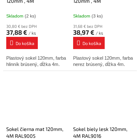
120mm , 4M
120mm , 4M
Skladom
(2 ks)
Skladom
(3 ks)
30,80 € bez DPH
31,68 € bez DPH
37,88 €
38,97 €
/ ks
/ ks
Do košíka
Do košíka
Plastový sokel 120mm, farba
Plastový sokel 120mm, farba
hlinník brúsený, dĺžka 4m.
nerez brúsený, dĺžka 4m.
Sokel čierna mat 120mm,
Sokel biely lesk 120mm,
4M RAL9005
4M RAL9016