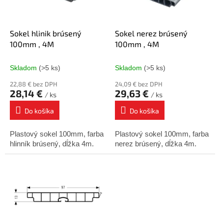
p
o
r
v
o
d
Sokel hlinik brúsený
Sokel nerez brúsený
u
100mm , 4M
100mm , 4M
k
t
Skladom
(>5 ks)
Skladom
(>5 ks)
o
22,88 € bez DPH
24,09 € bez DPH
v
28,14 €
29,63 €
/ ks
/ ks
Do košíka
Do košíka
Plastový sokel 100mm, farba
Plastový sokel 100mm, farba
hlinník brúsený, dĺžka 4m.
nerez brúsený, dĺžka 4m.