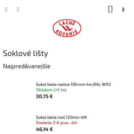
Prejsť
NÁKUP
na
obsah
KOŠÍK
Soklové lišty
Najpredávanejšie
Sokel biela matna 100 mm 4m,RAL 9010
Skladom
(>5 ks)
30,75 €
Sokel biela mat 120mm 4M
Dodanie 2-6 prac. dní
46,14 €