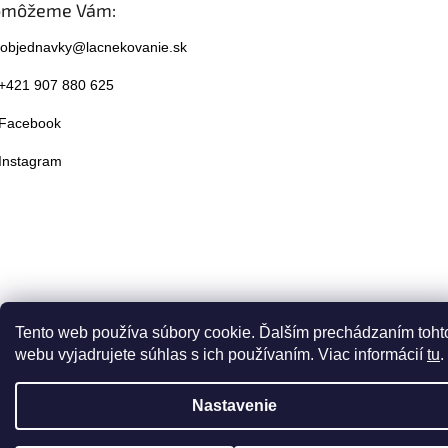
omôžeme Vám:
objednavky@lacnekovanie.sk
+421 907 880 625
Facebook
Instagram
Tento web používa súbory cookie. Ďalším prechádzaním toht
webu vyjadrujete súhlas s ich používaním. Viac informácií
tu
.
Nastavenie