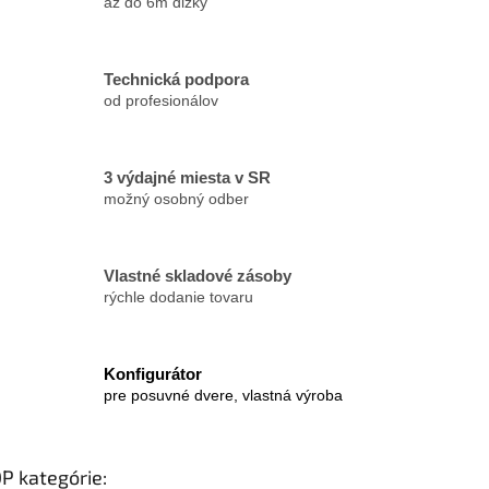
až do 6m dĺžky
k
y
v
ý
Technická podpora
p
od profesionálov
i
s
u
3 výdajné miesta v SR
možný osobný odber
Vlastné skladové zásoby
rýchle dodanie tovaru
Konfigurátor
pre posuvné dvere, vlastná výroba
P kategórie: