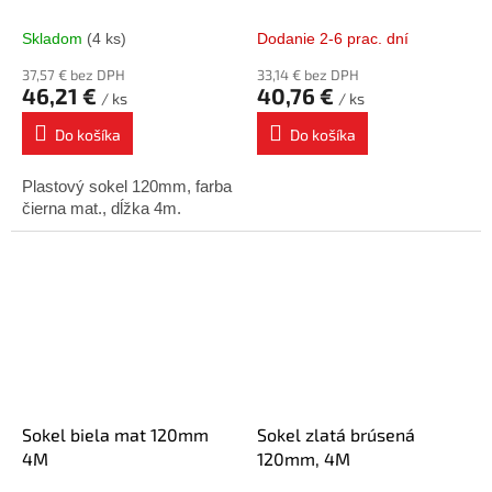
Skladom
(4 ks)
Dodanie 2-6 prac. dní
37,57 € bez DPH
33,14 € bez DPH
46,21 €
40,76 €
/ ks
/ ks
Do košíka
Do košíka
Plastový sokel 120mm, farba
čierna mat., dĺžka 4m.
Sokel biela mat 120mm
Sokel zlatá brúsená
4M
120mm, 4M