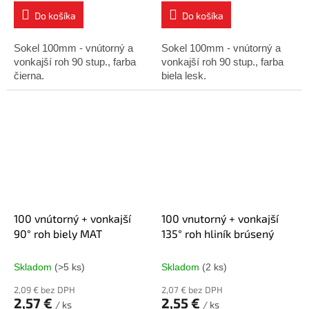
Do košíka
Do košíka
Sokel 100mm - vnútorný a
Sokel 100mm - vnútorný a
vonkajší roh 90 stup., farba
vonkajší roh 90 stup., farba
čierna.
biela lesk.
100 vnútorný + vonkajší
100 vnutorný + vonkajší
90° roh biely MAT
135° roh hliník brúsený
Skladom
(>5 ks)
Skladom
(2 ks)
2,09 € bez DPH
2,07 € bez DPH
2,57 €
2,55 €
/ ks
/ ks