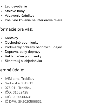
Led osvetlenie
Stolové nohy
Vybavenie šatníkov
Posuvné kovanie na interiérové dvere
formácie pre vás:
Kontakty
Obchodné podmienky
Podmienky ochrany osobných údajov
Doprava, ceny dopravy
Reklamačné podmienky
Skontroluj si objednávku
remné údaje:
IVIM s.r.o. Trebišov
Sadovská 3819/13
075 01 , Trebišov
IČO: 31652425
DIČ: 2020506631
IČ DPH: SK2020506631