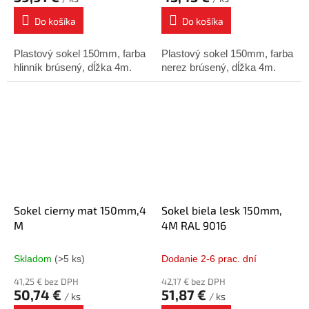
Do košíka
Do košíka
Plastový sokel 150mm, farba
Plastový sokel 150mm, farba
hlinník brúsený, dĺžka 4m.
nerez brúsený, dĺžka 4m.
Sokel cierny mat 150mm,4
Sokel biela lesk 150mm,
M
4M RAL 9016
Skladom
(>5 ks)
Dodanie 2-6 prac. dní
41,25 € bez DPH
42,17 € bez DPH
50,74 €
51,87 €
/ ks
/ ks