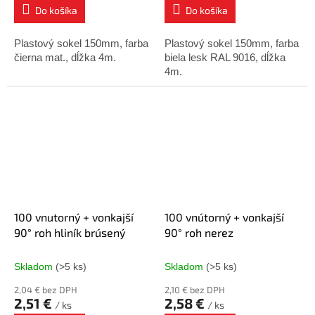
Do košíka
Do košíka
Plastový sokel 150mm, farba
Plastový sokel 150mm, farba
čierna mat., dĺžka 4m.
biela lesk RAL 9016, dĺžka
4m.
100 vnutorný + vonkajší
100 vnútorný + vonkajší
90° roh hliník brúsený
90° roh nerez
Skladom
(>5 ks)
Skladom
(>5 ks)
2,04 € bez DPH
2,10 € bez DPH
2,51 €
2,58 €
/ ks
/ ks