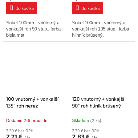
Do košíka
Do košíka
Sokel 100mm - vnútorný a
Sokel 100mm - vnútorný a
vonkajší roh 90 stup., farba
vonkajší roh 135 stup., farba
biela mat.
hlinník brúsený.
100 vnutorný + vonkajší
120 vnutorný + vonkajší
135° roh nerez
90° roh hliník brúsený
Dodanie 2-6 prac. dní
Skladom
(2 ks)
2,20 € bez DPH
2,30 € bez DPH
2,71 €
2,83 €
/ ks
/ ks