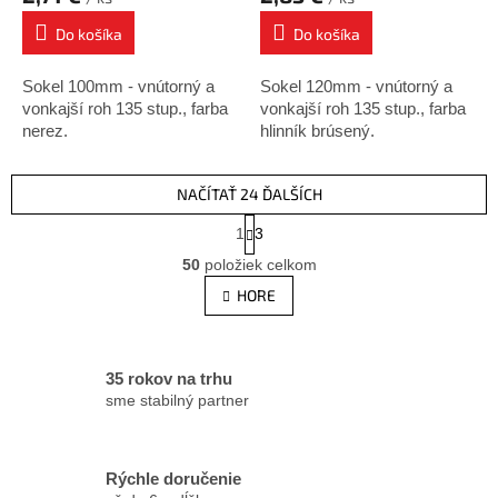
Do košíka
Do košíka
Sokel 100mm - vnútorný a
Sokel 120mm - vnútorný a
vonkajší roh 135 stup., farba
vonkajší roh 135 stup., farba
nerez.
hlinník brúsený.
NAČÍTAŤ 24 ĎALŠÍCH
S
1
3
t
O
r
50
položiek celkom
v
á
l
HORE
n
á
k
d
o
v
a
a
c
35 rokov na trhu
n
i
sme stabilný partner
i
e
e
p
r
Rýchle doručenie
v