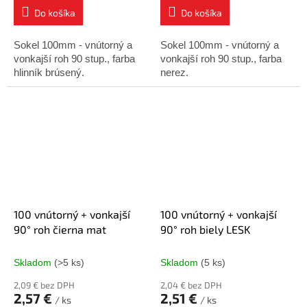
Do košíka
Do košíka
Sokel 100mm - vnútorný a
Sokel 100mm - vnútorný a
vonkajší roh 90 stup., farba
vonkajší roh 90 stup., farba
hlinník brúsený.
nerez.
100 vnútorný + vonkajší
100 vnútorný + vonkajší
90° roh čierna mat
90° roh biely LESK
Skladom
(>5 ks)
Skladom
(5 ks)
2,09 € bez DPH
2,04 € bez DPH
2,57 €
2,51 €
/ ks
/ ks