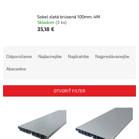
Sokel zlatá brúsená 100mm, 4M
Skladom
(3 ks)
35,18 €
R
a
Odporúčame
Najlacnejšie
Najdrahšie
Najpredávanejšie
d
e
Abecedne
n
i
e
OTVORIŤ FILTER
p
r
V
o
ý
d
p
u
i
k
s
t