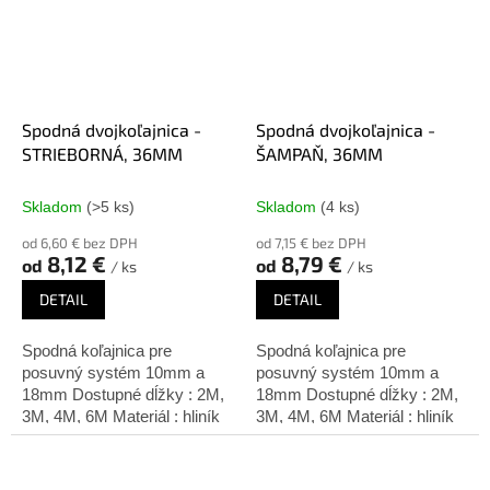
Spodná dvojkoľajnica -
Spodná dvojkoľajnica -
STRIEBORNÁ, 36MM
ŠAMPAŇ, 36MM
Skladom
(>5 ks)
Skladom
(4 ks)
od 6,60 € bez DPH
od 7,15 € bez DPH
8,12 €
8,79 €
od
od
/ ks
/ ks
DETAIL
DETAIL
Spodná koľajnica pre
Spodná koľajnica pre
posuvný systém 10mm a
posuvný systém 10mm a
18mm Dostupné dĺžky : 2M,
18mm Dostupné dĺžky : 2M,
3M, 4M, 6M Materiál : hliník
3M, 4M, 6M Materiál : hliník
Úprava: strieborný elox
Úprava: šampaň