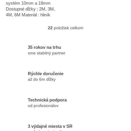
systém 10mm a 18mm
Dostupné dĺžky : 2M, 3M,
4M, 6M Materiál : hliník
Úprava: čierna matná
22
položiek celkom
O
v
l
á
35 rokov na trhu
d
sme stabilný partner
a
c
i
Rýchle doručenie
e
p
až do 6m dĺžky
r
v
k
Technická podpora
y
od profesionálov
v
ý
p
i
3 výdajné miesta v SR
s