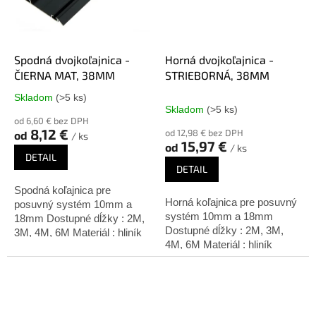
Spodná dvojkoľajnica -
Horná dvojkoľajnica -
ČIERNA MAT, 38MM
STRIEBORNÁ, 38MM
Skladom
(>5 ks)
Priemerné
Skladom
(>5 ks)
hodnotenie
od 6,60 € bez DPH
produktu
8,12 €
od 12,98 € bez DPH
od
/ ks
je
15,97 €
od
/ ks
4,5
DETAIL
z
DETAIL
5
Spodná koľajnica pre
hviezdičiek.
Horná koľajnica pre posuvný
posuvný systém 10mm a
systém 10mm a 18mm
18mm Dostupné dĺžky : 2M,
Dostupné dĺžky : 2M, 3M,
3M, 4M, 6M Materiál : hliník
4M, 6M Materiál : hliník
Úprava: čierna matná
Úprava: strieborný elox