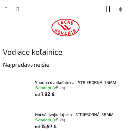
Prejsť
NÁKUP
na
obsah
KOŠÍK
Vodiace koľajnice
Najpredávanejšie
Spodná dvojkoľajnica - STRIEBORNÁ, 38MM
Skladom
(>5 ks)
7,92 €
od
Horná dvojkoľajnica - STRIEBORNÁ, 38MM
Skladom
(>5 ks)
15,97 €
od