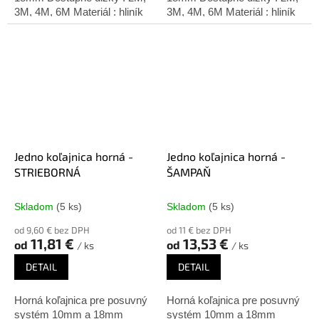
3M, 4M, 6M Materiál : hliník
3M, 4M, 6M Materiál : hliník
Úprava: šampaň
Úprava: čierna matná
Jedno koľajnica horná -
Jedno koľajnica horná -
STRIEBORNÁ
ŠAMPAŇ
Skladom
(5 ks)
Skladom
(5 ks)
od 9,60 € bez DPH
od 11 € bez DPH
11,81 €
13,53 €
od
od
/ ks
/ ks
DETAIL
DETAIL
Horná koľajnica pre posuvný
Horná koľajnica pre posuvný
systém 10mm a 18mm
systém 10mm a 18mm