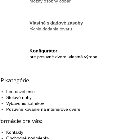
možný osobný odber
u
Vlastné skladové zásoby
rýchle dodanie tovaru
Konfigurátor
pre posuvné dvere, vlastná výroba
P kategórie:
Led osvetlenie
Stolové nohy
Vybavenie šatníkov
Posuvné kovanie na interiérové dvere
formácie pre vás:
Kontakty
Obchodné podmienky