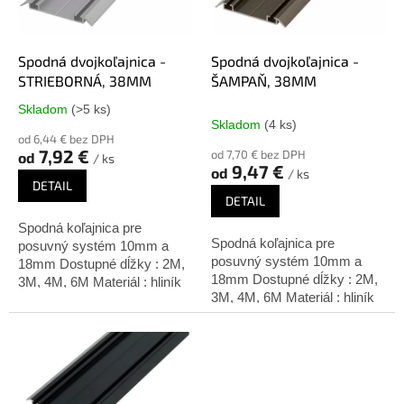
p
o
r
v
o
d
Spodná dvojkoľajnica -
Spodná dvojkoľajnica -
u
STRIEBORNÁ, 38MM
ŠAMPAŇ, 38MM
k
Skladom
(>5 ks)
Priemerné
t
Skladom
(4 ks)
hodnotenie
o
od 6,44 € bez DPH
produktu
7,92 €
od 7,70 € bez DPH
od
v
/ ks
je
9,47 €
od
/ ks
5,0
DETAIL
z
DETAIL
5
Spodná koľajnica pre
hviezdičiek.
Spodná koľajnica pre
posuvný systém 10mm a
posuvný systém 10mm a
18mm Dostupné dĺžky : 2M,
18mm Dostupné dĺžky : 2M,
3M, 4M, 6M Materiál : hliník
3M, 4M, 6M Materiál : hliník
Úprava: strieborný elox
Úprava: šampaň