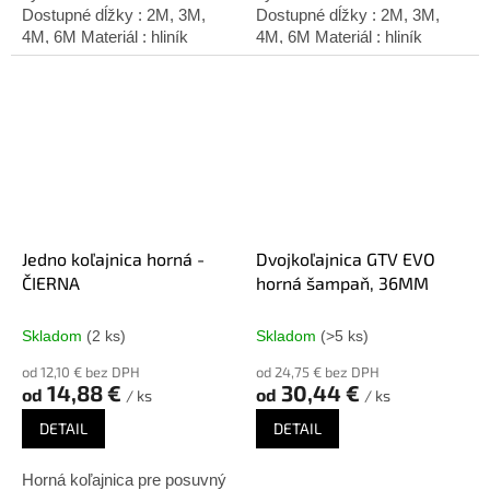
Dostupné dĺžky : 2M, 3M,
Dostupné dĺžky : 2M, 3M,
4M, 6M Materiál : hliník
4M, 6M Materiál : hliník
Úprava: strieborný elox
Úprava: šampaň
Jedno koľajnica horná -
Dvojkoľajnica GTV EVO
ČIERNA
horná šampaň, 36MM
Skladom
(2 ks)
Skladom
(>5 ks)
od 12,10 € bez DPH
od 24,75 € bez DPH
14,88 €
30,44 €
od
od
/ ks
/ ks
DETAIL
DETAIL
Horná koľajnica pre posuvný