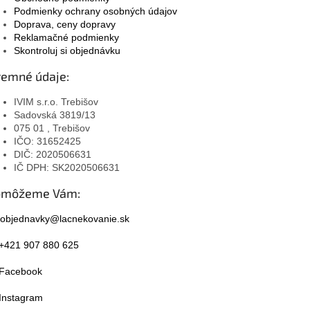
Podmienky ochrany osobných údajov
Doprava, ceny dopravy
Reklamačné podmienky
Skontroluj si objednávku
remné údaje:
IVIM s.r.o. Trebišov
Sadovská 3819/13
075 01 , Trebišov
IČO: 31652425
DIČ: 2020506631
IČ DPH: SK2020506631
omôžeme Vám:
objednavky@lacnekovanie.sk
+421 907 880 625
Facebook
Instagram