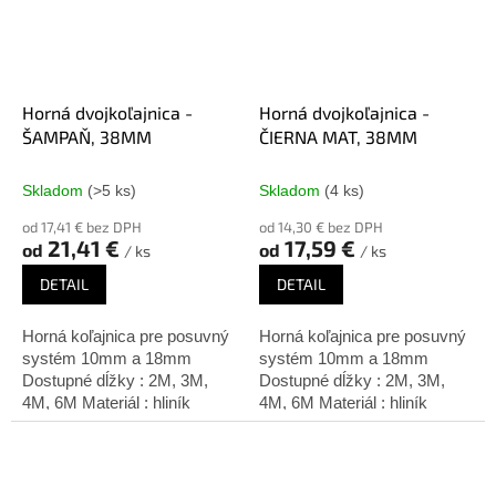
Horná dvojkoľajnica -
Horná dvojkoľajnica -
ŠAMPAŇ, 38MM
ČIERNA MAT, 38MM
Skladom
(>5 ks)
Skladom
(4 ks)
od 17,41 € bez DPH
od 14,30 € bez DPH
21,41 €
17,59 €
od
od
/ ks
/ ks
DETAIL
DETAIL
Horná koľajnica pre posuvný
Horná koľajnica pre posuvný
systém 10mm a 18mm
systém 10mm a 18mm
Dostupné dĺžky : 2M, 3M,
Dostupné dĺžky : 2M, 3M,
4M, 6M Materiál : hliník
4M, 6M Materiál : hliník
Úprava: šampaň
Úprava: čierna matná