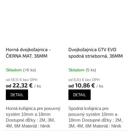
Horná dvojkoľajnica -
Dvojkoľajnica GTV EVO
ČIERNA MAT, 36MM
spodná strieborná, 36MM
Skladom
(>5 ks)
Skladom
(5 ks)
od 18,15 € bez DPH
od 8,83 € bez DPH
22,32 €
10,86 €
od
od
/ ks
/ ks
DETAIL
DETAIL
Horná koľajnica pre posuvný
Spodná koľajnica pre
systém 10mm a 18mm
posuvný systém 10mm a
Dostupné dĺžky : 2M, 3M,
18mm Dostupné dĺžky : 2M,
4M, 6M Materiál : hliník
3M, 4M, 6M Materiál : hliník