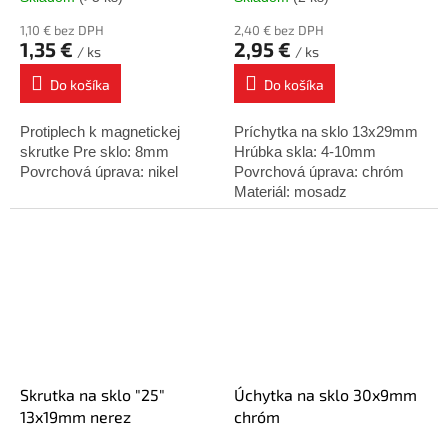
1,10 € bez DPH
2,40 € bez DPH
1,35 €
2,95 €
/ ks
/ ks
Do košíka
Do košíka
Protiplech k magnetickej
Príchytka na sklo 13x29mm
skrutke Pre sklo: 8mm
Hrúbka skla: 4-10mm
Povrchová úprava: nikel
Povrchová úprava: chróm
Materiál: mosadz
Skrutka na sklo "25"
Úchytka na sklo 30x9mm
13x19mm nerez
chróm