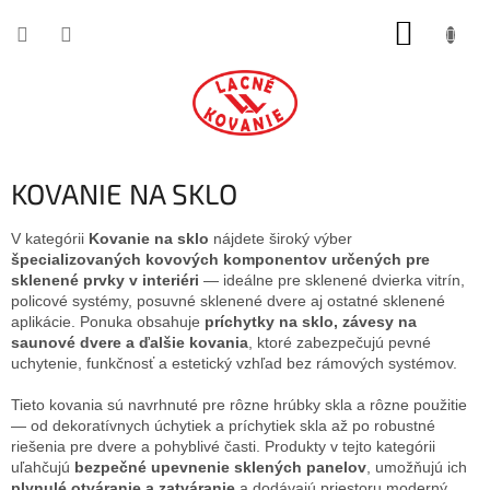
Prejsť
NÁKUP
na
obsah
KOŠÍK
KOVANIE NA SKLO
V kategórii
Kovanie na sklo
nájdete široký výber
špecializovaných kovových komponentov určených pre
sklenené prvky v interiéri
— ideálne pre sklenené dvierka vitrín,
policové systémy, posuvné sklenené dvere aj ostatné sklenené
aplikácie. Ponuka obsahuje
príchytky na sklo, závesy na
saunové dvere a ďalšie kovania
, ktoré zabezpečujú pevné
uchytenie, funkčnosť a estetický vzhľad bez rámových systémov.
Tieto kovania sú navrhnuté pre rôzne hrúbky skla a rôzne použitie
— od dekoratívnych úchytiek a príchytiek skla až po robustné
riešenia pre dvere a pohyblivé časti. Produkty v tejto kategórii
uľahčujú
bezpečné upevnenie sklených panelov
, umožňujú ich
plynulé otváranie a zatváranie
a dodávajú priestoru moderný,