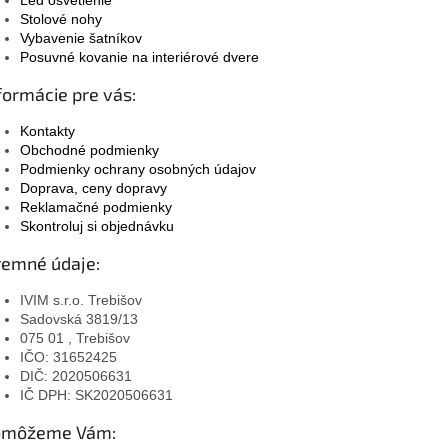
Stolové nohy
Vybavenie šatníkov
Posuvné kovanie na interiérové dvere
formácie pre vás:
Kontakty
Obchodné podmienky
Podmienky ochrany osobných údajov
Doprava, ceny dopravy
Reklamačné podmienky
Skontroluj si objednávku
remné údaje:
IVIM s.r.o. Trebišov
Sadovská 3819/13
075 01 , Trebišov
IČO: 31652425
DIČ: 2020506631
IČ DPH: SK2020506631
omôžeme Vám: