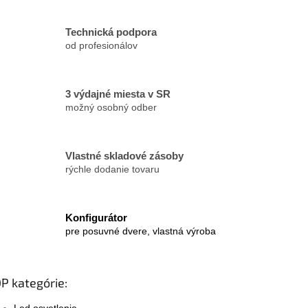
v
k
Technická podpora
y
od profesionálov
v
ý
p
i
3 výdajné miesta v SR
s
možný osobný odber
u
Vlastné skladové zásoby
rýchle dodanie tovaru
Konfigurátor
pre posuvné dvere, vlastná výroba
P kategórie:
Led osvetlenie