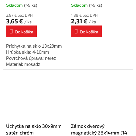
Skladom
(>5 ks)
Skladom
(>5 ks)
2,97 € bez DPH
1,88 € bez DPH
3,65 €
2,31 €
/ ks
/ ks
Do košíka
Do košíka
Príchytka na sklo 13x29mm
Hrúbka skla: 4-10mm
Povrchová úprava: nerez
Materiál: mosadz
Úchytka na sklo 30x9mm
Zámok dverový
satén chróm
magnetický 28x14mm (14