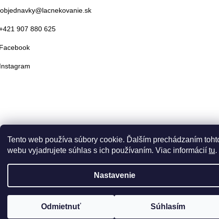
objednavky@lacnekovanie.sk
+421 907 880 625
Facebook
Instagram
Tento web používa súbory cookie. Ďalším prechádzaním toht
webu vyjadrujete súhlas s ich používaním. Viac informácií
tu
.
Nastavenie
Odmietnuť
Súhlasím