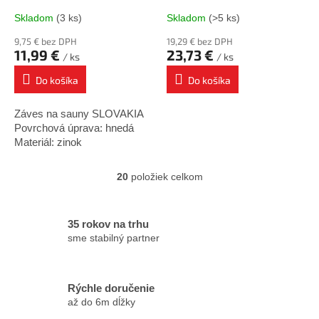
Skladom
(3 ks)
Skladom
(>5 ks)
9,75 € bez DPH
19,29 € bez DPH
11,99 €
23,73 €
/ ks
/ ks
Do košíka
Do košíka
Záves na sauny SLOVAKIA
Povrchová úprava: hnedá
Materiál: zinok
20
položiek celkom
O
v
l
á
35 rokov na trhu
d
sme stabilný partner
a
c
i
Rýchle doručenie
e
p
až do 6m dĺžky
r