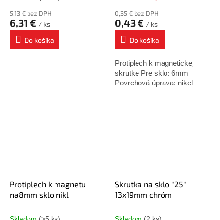
5,13 € bez DPH
0,35 € bez DPH
6,31 €
0,43 €
/ ks
/ ks
Do košíka
Do košíka
Protiplech k magnetickej
skrutke Pre sklo: 6mm
Povrchová úprava: nikel
Protiplech k magnetu
Skrutka na sklo "25"
na8mm sklo nikl
13x19mm chróm
Skladom
(>5 ks)
Skladom
(2 ks)