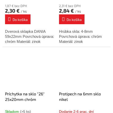
1,87 € bez DPH
2,31 € bez DPH
2,30 €
2,84 €
/ ks
/ ks
Do košíka
Do košíka
Dverová sklapka DANIA
Hrúbka skla: 4-8mm
59x22mm Povrchová úprava:
Povrchová úprava: chróm
chróm Materiál: zinok
Materiál: zinok
Príchytka na sklo "26"
Protipech na 6mm sklo
25x20mm chróm
nikel
Skladom
(>5 ks)
Dodanie 2-6 prac. dní