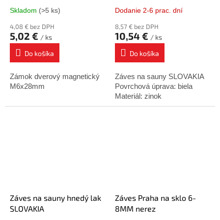
Skladom
(>5 ks)
Dodanie 2-6 prac. dní
4,08 € bez DPH
8,57 € bez DPH
5,02 €
10,54 €
/ ks
/ ks
Do košíka
Do košíka
Zámok dverový magnetický
Záves na sauny SLOVAKIA
M6x28mm
Povrchová úprava: biela
Materiál: zinok
Záves na sauny hnedý lak
Záves Praha na sklo 6-
SLOVAKIA
8MM nerez