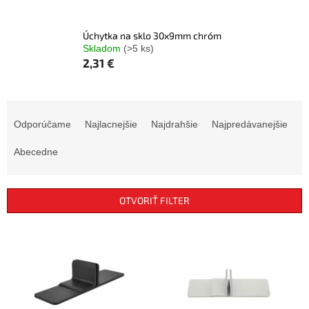
Úchytka na sklo 30x9mm chróm
Skladom
(>5 ks)
2,31 €
R
a
Odporúčame
Najlacnejšie
Najdrahšie
Najpredávanejšie
d
e
Abecedne
n
i
e
OTVORIŤ FILTER
p
r
V
o
ý
d
p
u
i
k
s
t