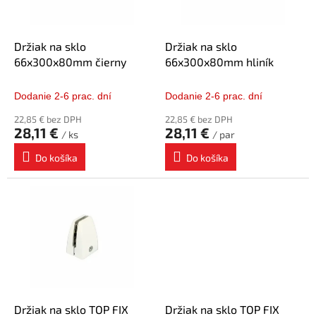
p
o
r
v
o
d
Držiak na sklo
Držiak na sklo
u
66x300x80mm čierny
66x300x80mm hliník
k
t
Dodanie 2-6 prac. dní
Dodanie 2-6 prac. dní
o
22,85 € bez DPH
22,85 € bez DPH
v
28,11 €
28,11 €
/ ks
/ par
Do košíka
Do košíka
Držiak na sklo TOP FIX
Držiak na sklo TOP FIX