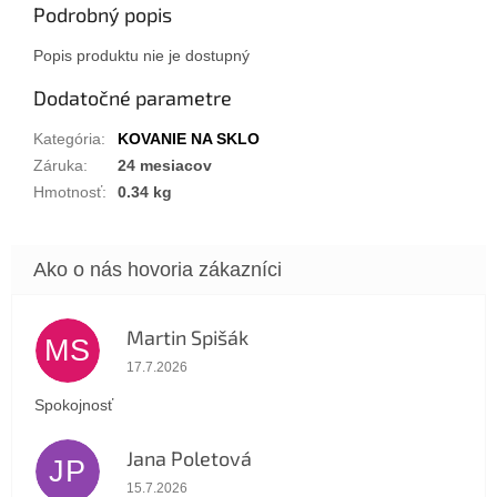
Podrobný popis
Popis produktu nie je dostupný
Dodatočné parametre
Kategória
:
KOVANIE NA SKLO
Záruka
:
24 mesiacov
Hmotnosť
:
0.34 kg
Martin Spišák
MS
Hodnotenie obchodu je 5 z 5 hviezdičiek.
17.7.2026
Spokojnosť
Jana Poletová
JP
Hodnotenie obchodu je 5 z 5 hviezdičiek.
15.7.2026