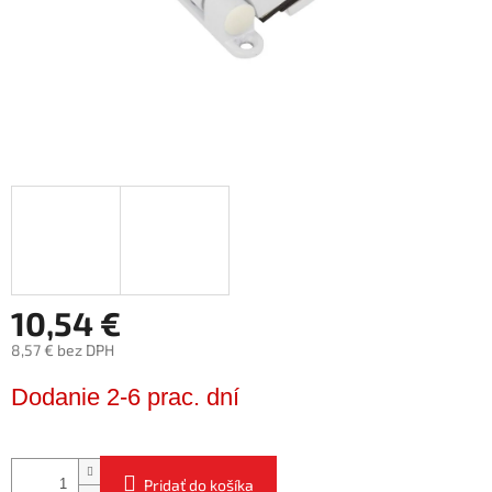
10,54 €
8,57 € bez DPH
Jednotková
Dodanie 2-6 prac. dní
cena:
Pridať do košíka