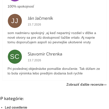
100% spokojnosť
Ján Jačmeník
JJ
Hodnotenie obchodu je 5 z 5 hviezdičiek.
15.7.2026
som nadmieru spokojný ,aj keď nepartný rozdiel v dlžke a
nové otvory sa pre zlú dostupnosť ťažšie vrtalo. Aj naprie
tomu doporučujem aspoň sú pevnejšie ukotvené vruty
Slavomir Chrenka
SC
Hodnotenie obchodu je 5 z 5 hviezdičiek.
13.7.2026
Pri poslednej objednávke pomalšie doručenie. Tak dúfam ze
to bola výnimka lebo predtým dodania boli rychle
Zobraziť ďalšie recenzie
P kategórie:
Led osvetlenie