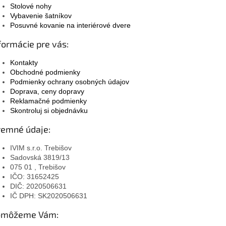
Stolové nohy
Vybavenie šatníkov
Posuvné kovanie na interiérové dvere
formácie pre vás:
Kontakty
Obchodné podmienky
Podmienky ochrany osobných údajov
Doprava, ceny dopravy
Reklamačné podmienky
Skontroluj si objednávku
remné údaje:
IVIM s.r.o. Trebišov
Sadovská 3819/13
075 01 , Trebišov
IČO: 31652425
DIČ: 2020506631
IČ DPH: SK2020506631
omôžeme Vám: