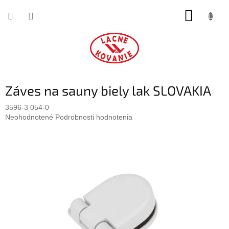
Prejsť
NÁKUP
na
obsah
KOŠÍK
Záves na sauny biely lak SLOVAKIA
3596-3 054-0
Priemerné
Neohodnotené
Podrobnosti hodnotenia
hodnotenie
produktu
je
0,0
z
5
hviezdičiek.