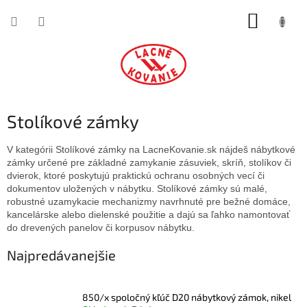
Prejsť
NÁKUP
na
obsah
KOŠÍK
Stolíkové zámky
V kategórii Stolíkové zámky na LacneKovanie.sk nájdeš nábytkové
zámky určené pre základné zamykanie zásuviek, skríň, stolíkov či
dvierok, ktoré poskytujú praktickú ochranu osobných vecí či
dokumentov uložených v nábytku. Stolíkové zámky sú malé,
robustné uzamykacie mechanizmy navrhnuté pre bežné domáce,
kancelárske alebo dielenské použitie a dajú sa ľahko namontovať
do drevených panelov či korpusov nábytku.
Najpredávanejšie
850/x spoločný kľúč D20 nábytkový zámok, nikel