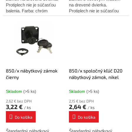
Protiplech nie je súčasťou
na drevené dvierka.
balenia. Farba: chróm
Protiplech nie je súčasťou
balenia.
850/x nábytkový zámok
850/x spoločný kľúč D20
čierny
nábytkový zámok, nikel
Skladom
(>5 ks)
Skladom
(>5 ks)
2,62 € bez DPH
2,15 € bez DPH
3,22 €
2,64 €
/ ks
/ ks
Do košíka
Do košíka
Štandardný nábytkový
Štandardný nábytkový