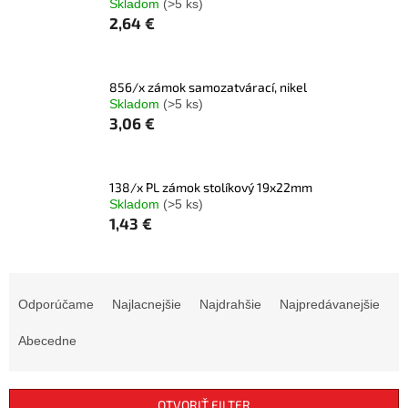
Skladom
(>5 ks)
2,64 €
856/x zámok samozatvárací, nikel
Skladom
(>5 ks)
3,06 €
138/x PL zámok stolíkový 19x22mm
Skladom
(>5 ks)
1,43 €
R
a
Odporúčame
Najlacnejšie
Najdrahšie
Najpredávanejšie
d
e
Abecedne
n
i
e
OTVORIŤ FILTER