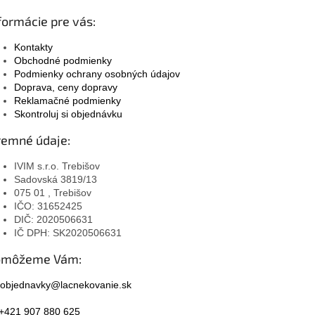
formácie pre vás:
Kontakty
Obchodné podmienky
Podmienky ochrany osobných údajov
Doprava, ceny dopravy
Reklamačné podmienky
Skontroluj si objednávku
remné údaje:
IVIM s.r.o. Trebišov
Sadovská 3819/13
075 01 , Trebišov
IČO: 31652425
DIČ: 2020506631
IČ DPH: SK2020506631
omôžeme Vám:
objednavky@lacnekovanie.sk
+421 907 880 625