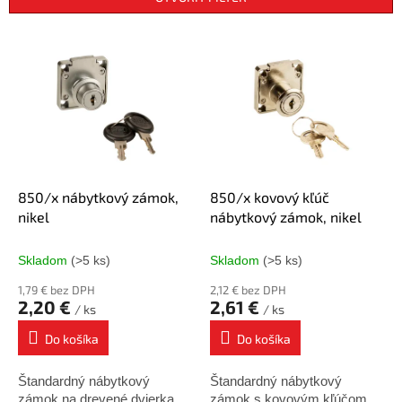
p
r
V
o
ý
d
p
u
i
k
s
t
p
o
r
v
o
d
850/x nábytkový zámok,
850/x kovový kľúč
u
nikel
nábytkový zámok, nikel
k
t
Skladom
(>5 ks)
Skladom
(>5 ks)
o
1,79 € bez DPH
2,12 € bez DPH
v
2,20 €
2,61 €
/ ks
/ ks
Do košíka
Do košíka
Štandardný nábytkový
Štandardný nábytkový
zámok na drevené dvierka.
zámok s kovovým kľúčom