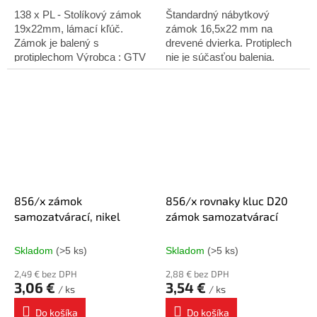
138 x PL - Stolíkový zámok
Štandardný nábytkový
19x22mm, lámací kľúč.
zámok 16,5x22 mm na
Zámok je balený s
drevené dvierka. Protiplech
protiplechom Výrobca : GTV
nie je súčasťou balenia.
Povrchová úprava: nikel
856/x zámok
856/x rovnaky kluc D20
samozatvárací, nikel
zámok samozatvárací
Skladom
(>5 ks)
Skladom
(>5 ks)
2,49 € bez DPH
2,88 € bez DPH
3,06 €
3,54 €
/ ks
/ ks
Do košíka
Do košíka