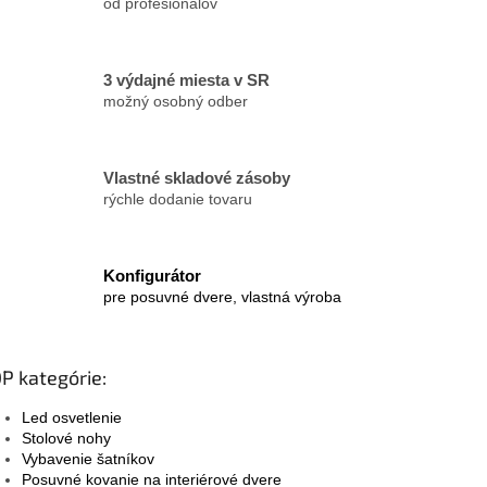
od profesionálov
v
ý
p
i
3 výdajné miesta v SR
s
možný osobný odber
u
Vlastné skladové zásoby
rýchle dodanie tovaru
Konfigurátor
pre posuvné dvere, vlastná výroba
P kategórie:
Led osvetlenie
Stolové nohy
Vybavenie šatníkov
Posuvné kovanie na interiérové dvere