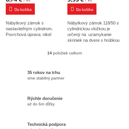
Do košíka
Do košíka
Nábytkový zámok s
Nábytkový zámok 118/50 s
nastaviteľným cylindrom.
cylindrickou vložkou je
Povrchová úprava: nikel
určený na uzamykanie
skriniek na dvere s hrúbkou
19mm.
14
položiek celkom
O
v
l
á
35 rokov na trhu
d
sme stabilný partner
a
c
i
Rýchle doručenie
e
p
až do 6m dĺžky
r
v
k
Technická podpora
y