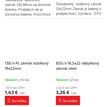
hviezdičiek.
Štandardný stolíkový zámok
zámok 19x38mm na drevené
19x22mm Zámok je balený s
dvierka. Protiplech nie je
protiplechom. Výrobca : GTV
súčasťou balenia. Povrchová
úprava: chróm
138/x PL zámok stolíkový
850/x 16,5x22 nábytkový
19x22mm
zámok nikel
Skladom
(>5 ks)
Skladom
(2 ks)
1,16 € bez DPH
2,65 € bez DPH
1,43 €
3,26 €
/ ks
/ ks
Do košíka
Do košíka