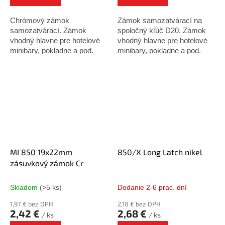
Chrómový zámok
Zámok samozatvárací na
samozatvárací. Zámok
spoločný kľúč D20. Zámok
vhodný hlavne pre hotelové
vhodný hlavne pre hotelové
minibary, pokladne a pod.
minibary, pokladne a pod.
Hĺbka cylindra: 22
Hĺbka cylindra: 22
mmPriemer cylindra: 19
mmPriemer cylindra: 19
mmPovrchová úprava: Nikel
mmPovrchová úprava:
leskTyp kľúča: Kov...
Nikel...
MI 850 19x22mm
850/X Long Latch nikel
zásuvkový zámok Cr
Skladom
(>5 ks)
Dodanie 2-6 prac. dní
1,97 € bez DPH
2,18 € bez DPH
2,42 €
2,68 €
/ ks
/ ks