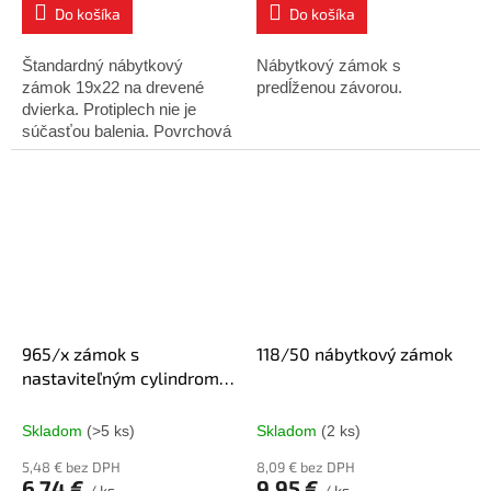
Do košíka
Do košíka
Štandardný nábytkový
Nábytkový zámok s
zámok 19x22 na drevené
predĺženou závorou.
dvierka. Protiplech nie je
súčasťou balenia. Povrchová
úprava: chróm
965/x zámok s
118/50 nábytkový zámok
nastaviteľným cylindrom
nikel
Skladom
(>5 ks)
Skladom
(2 ks)
5,48 € bez DPH
8,09 € bez DPH
6,74 €
9,95 €
/ ks
/ ks