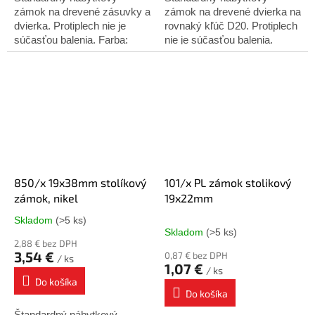
zámok na drevené zásuvky a
zámok na drevené dvierka na
dvierka. Protiplech nie je
rovnaký kľúč D20. Protiplech
súčasťou balenia. Farba:
nie je súčasťou balenia.
čierny
850/x 19x38mm stolíkový
101/x PL zámok stolikový
zámok, nikel
19x22mm
Skladom
(>5 ks)
Priemerné
Skladom
(>5 ks)
hodnotenie
2,88 € bez DPH
produktu
3,54 €
0,87 € bez DPH
/ ks
je
1,07 €
/ ks
5,0
Do košíka
z
Do košíka
5
Štandardný nábytkový