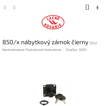
Prejsť
NÁKUP
na
obsah
KOŠÍK
850/x nábytkový zámok čierny
2512
Priemerné
Neohodnotené
Podrobnosti hodnotenia
Značka:
SISO
hodnotenie
produktu
je
0,0
z
5
hviezdičiek.