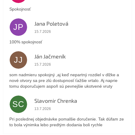
Spokojnosť
Jana Poletová
JP
Hodnotenie obchodu je 5 z 5 hviezdičiek.
15.7.2026
100% spokojnosť
Ján Jačmeník
JJ
Hodnotenie obchodu je 5 z 5 hviezdičiek.
15.7.2026
som nadmieru spokojný ,aj keď nepartný rozdiel v dlžke a
nové otvory sa pre zlú dostupnosť ťažšie vrtalo. Aj naprie
tomu doporučujem aspoň sú pevnejšie ukotvené vruty
Slavomir Chrenka
SC
Hodnotenie obchodu je 5 z 5 hviezdičiek.
13.7.2026
Pri poslednej objednávke pomalšie doručenie. Tak dúfam ze
to bola výnimka lebo predtým dodania boli rychle