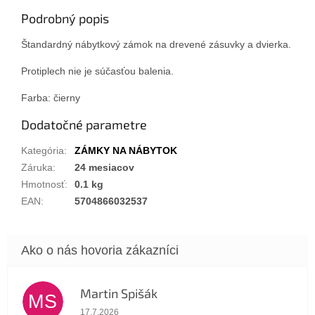
Podrobný popis
Štandardný nábytkový zámok na drevené zásuvky a dvierka.
Protiplech nie je súčasťou balenia.
Farba: čierny
Dodatočné parametre
Kategória
:
ZÁMKY NA NÁBYTOK
Záruka
:
24 mesiacov
Hmotnosť
:
0.1 kg
EAN
:
5704866032537
Martin Spišák
MS
Hodnotenie obchodu je 5 z 5 hviezdičiek.
17.7.2026