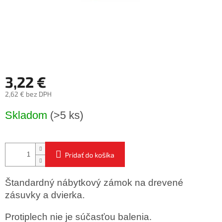
3,22 €
2,62 € bez DPH
Jednotková
Skladom
(>5 ks)
cena:
Pridať do košíka
Štandardný nábytkový zámok na drevené
zásuvky a dvierka.
Protiplech nie je súčasťou balenia.