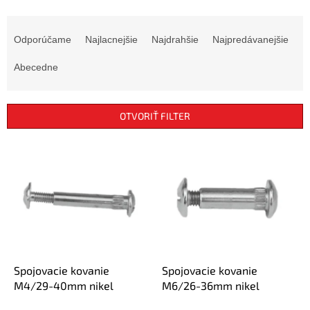
R
a
Odporúčame
Najlacnejšie
Najdrahšie
Najpredávanejšie
d
e
Abecedne
n
i
e
OTVORIŤ FILTER
p
r
V
o
ý
d
p
u
i
k
s
t
p
o
r
v
o
d
Spojovacie kovanie
Spojovacie kovanie
u
M4/29-40mm nikel
M6/26-36mm nikel
k