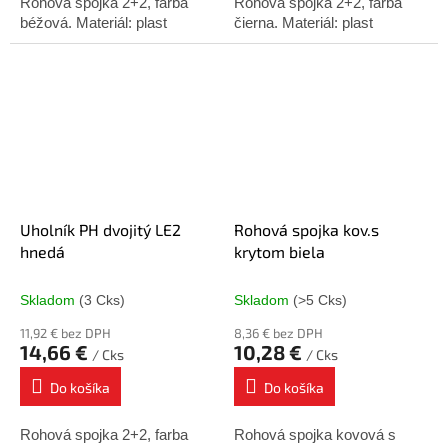
Rohová spojka 2+2, farba
Rohová spojka 2+2, farba
béžová. Materiál: plast
čierna. Materiál: plast
Uholník PH dvojitý LE2
Rohová spojka kov.s
hnedá
krytom biela
Skladom
(3 Cks)
Skladom
(>5 Cks)
11,92 € bez DPH
8,36 € bez DPH
14,66 €
10,28 €
/ Cks
/ Cks
Do košíka
Do košíka
Rohová spojka 2+2, farba
Rohová spojka kovová s