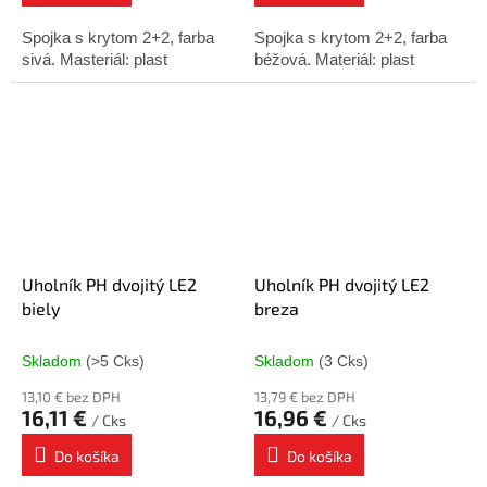
Spojka s krytom 2+2, farba
Spojka s krytom 2+2, farba
sivá. Masteriál: plast
béžová. Materiál: plast
Uholník PH dvojitý LE2
Uholník PH dvojitý LE2
biely
breza
Skladom
(>5 Cks)
Skladom
(3 Cks)
13,10 € bez DPH
13,79 € bez DPH
16,11 €
16,96 €
/ Cks
/ Cks
Do košíka
Do košíka