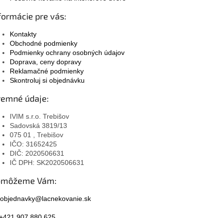
formácie pre vás:
Kontakty
Obchodné podmienky
Podmienky ochrany osobných údajov
Doprava, ceny dopravy
Reklamačné podmienky
Skontroluj si objednávku
remné údaje:
IVIM s.r.o. Trebišov
Sadovská 3819/13
075 01 , Trebišov
IČO: 31652425
DIČ: 2020506631
IČ DPH: SK2020506631
omôžeme Vám:
objednavky@lacnekovanie.sk
+421 907 880 625