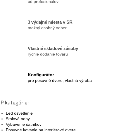
od profesionálov
i
s
u
3 výdajné miesta v SR
možný osobný odber
Vlastné skladové zásoby
rýchle dodanie tovaru
Konfigurátor
pre posuvné dvere, vlastná výroba
P kategórie:
Led osvetlenie
Stolové nohy
Vybavenie šatníkov
Posuvné kovanie na interiérové dvere