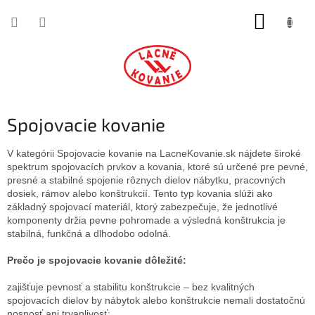
Prejsť
NÁKUP
na
obsah
KOŠÍK
Spojovacie kovanie
V kategórii Spojovacie kovanie na LacneKovanie.sk nájdete široké
spektrum spojovacích prvkov a kovania, ktoré sú určené pre pevné,
presné a stabilné spojenie rôznych dielov nábytku, pracovných
dosiek, rámov alebo konštrukcií. Tento typ kovania slúži ako
základný spojovací materiál, ktorý zabezpečuje, že jednotlivé
komponenty držia pevne pohromade a výsledná konštrukcia je
stabilná, funkčná a dlhodobo odolná.
Prečo je spojovacie kovanie dôležité:
zajišťuje pevnosť a stabilitu konštrukcie – bez kvalitných
spojovacích dielov by nábytok alebo konštrukcie nemali dostatočnú
nosnosť ani trvanlivosť;