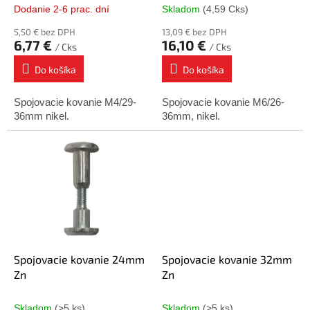
t
Dodanie 2-6 prac. dní
Skladom
(4,59 Cks)
o
5,50 € bez DPH
13,09 € bez DPH
v
6,77 €
16,10 €
/ Cks
/ Cks
Do košíka
Do košíka
Spojovacie kovanie M4/29-
Spojovacie kovanie M6/26-
36mm nikel.
36mm, nikel.
Spojovacie kovanie 24mm
Spojovacie kovanie 32mm
Zn
Zn
Skladom
(>5 ks)
Skladom
(>5 ks)