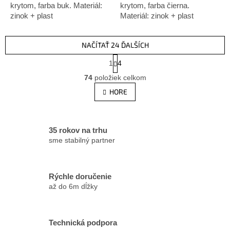
krytom, farba buk. Materiál:
krytom, farba čierna.
zinok + plast
Materiál: zinok + plast
NAČÍTAŤ 24 ĎALŠÍCH
S
1
4
t
O
r
74
položiek celkom
v
á
l
HORE
n
á
k
d
o
v
a
a
c
35 rokov na trhu
n
i
sme stabilný partner
i
e
e
p
r
Rýchle doručenie
v
až do 6m dĺžky
k
y
v
ý
Technická podpora
p