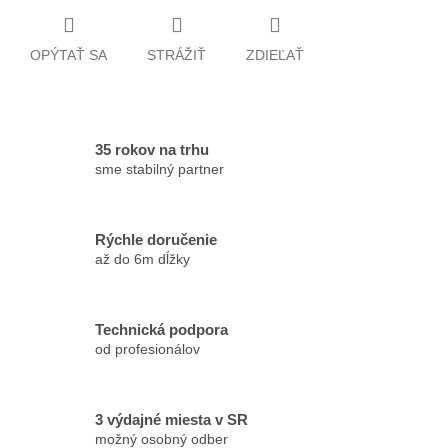
OPÝTAŤ SA
STRÁŽIŤ
ZDIEĽAŤ
35 rokov na trhu
sme stabilný partner
Rýchle doručenie
až do 6m dĺžky
Technická podpora
od profesionálov
3 výdajné miesta v SR
možný osobný odber