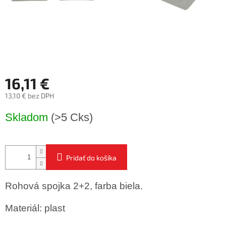
16,11 €
13,10 € bez DPH
Jednotková
Skladom
(>5 Cks)
cena:
Pridať do košíka
Rohová spojka 2+2, farba biela.
Materiál: plast