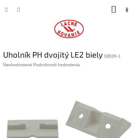
Prejsť
NÁKUP
na
obsah
KOŠÍK
Uholník PH dvojitý LE2 biely
58599-1
Priemerné
Neohodnotené
Podrobnosti hodnotenia
hodnotenie
produktu
je
0,0
z
5
hviezdičiek.