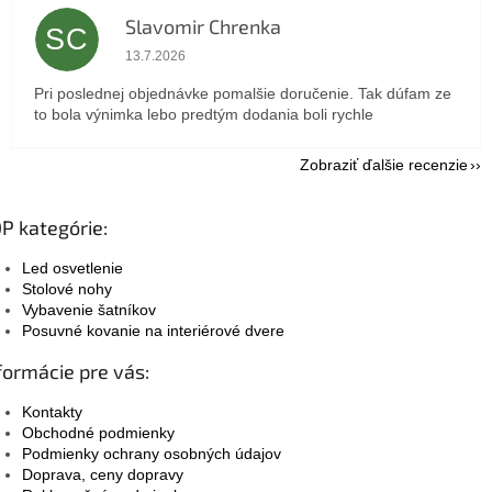
Slavomir Chrenka
SC
Hodnotenie obchodu je 5 z 5 hviezdičiek.
13.7.2026
Pri poslednej objednávke pomalšie doručenie. Tak dúfam ze
to bola výnimka lebo predtým dodania boli rychle
Zobraziť ďalšie recenzie
P kategórie:
Led osvetlenie
Stolové nohy
Vybavenie šatníkov
Posuvné kovanie na interiérové dvere
formácie pre vás:
Kontakty
Obchodné podmienky
Podmienky ochrany osobných údajov
Doprava, ceny dopravy