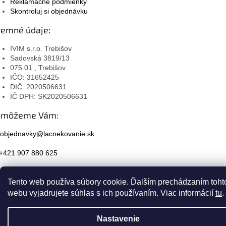
Reklamačné podmienky
Skontroluj si objednávku
remné údaje:
IVIM s.r.o. Trebišov
Sadovská 3819/13
075 01 , Trebišov
IČO: 31652425
DIČ: 2020506631
IČ DPH: SK2020506631
omôžeme Vám:
objednavky@lacnekovanie.sk
+421 907 880 625
Facebook
Tento web používa súbory cookie. Ďalším prechádzaním toht
Instagram
webu vyjadrujete súhlas s ich používaním. Viac informácií
tu
.
Nastavenie