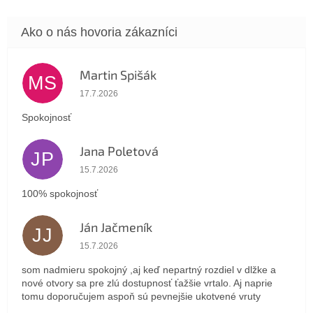
Martin Spišák
MS
Hodnotenie obchodu je 5 z 5 hviezdičiek.
17.7.2026
Spokojnosť
Jana Poletová
JP
Hodnotenie obchodu je 5 z 5 hviezdičiek.
15.7.2026
100% spokojnosť
Ján Jačmeník
JJ
Hodnotenie obchodu je 5 z 5 hviezdičiek.
15.7.2026
som nadmieru spokojný ,aj keď nepartný rozdiel v dlžke a
nové otvory sa pre zlú dostupnosť ťažšie vrtalo. Aj naprie
tomu doporučujem aspoň sú pevnejšie ukotvené vruty