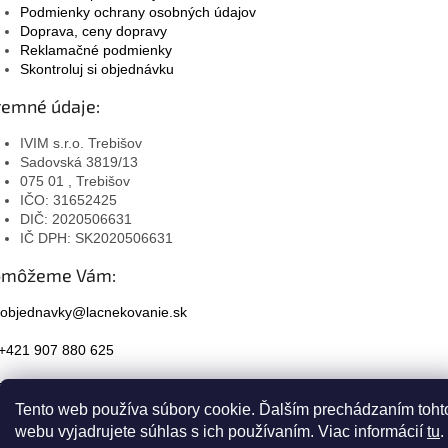
Podmienky ochrany osobných údajov
Doprava, ceny dopravy
Reklamačné podmienky
Skontroluj si objednávku
remné údaje:
IVIM s.r.o. Trebišov
Sadovská 3819/13
075 01 , Trebišov
IČO: 31652425
DIČ: 2020506631
IČ DPH: SK2020506631
omôžeme Vám:
objednavky@lacnekovanie.sk
+421 907 880 625
Facebook
Tento web používa súbory cookie. Ďalším prechádzaním toht
Instagram
webu vyjadrujete súhlas s ich používaním. Viac informácií
tu
.