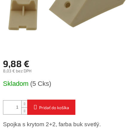
9,88 €
8,03 € bez DPH
Jednotková
Skladom
(5 Cks)
cena:
Pridať do košíka
Spojka s krytom 2+2, farba buk svetlý.