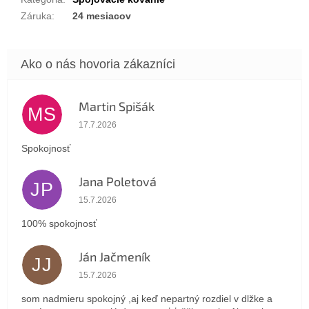
Záruka
:
24 mesiacov
Martin Spišák
MS
Hodnotenie obchodu je 5 z 5 hviezdičiek.
17.7.2026
Spokojnosť
Jana Poletová
JP
Hodnotenie obchodu je 5 z 5 hviezdičiek.
15.7.2026
100% spokojnosť
Ján Jačmeník
JJ
Hodnotenie obchodu je 5 z 5 hviezdičiek.
15.7.2026
som nadmieru spokojný ,aj keď nepartný rozdiel v dlžke a