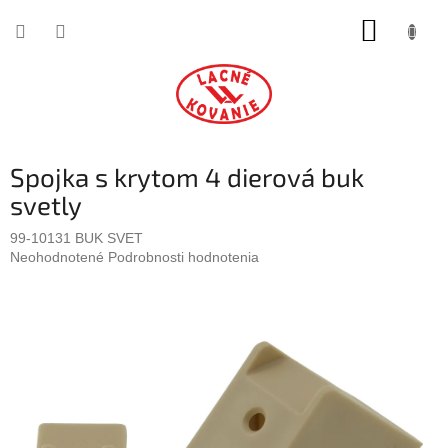
Prejsť
NÁKUP
na
obsah
KOŠÍK
Spojka s krytom 4 dierová buk
svetly
99-10131 BUK SVET
Priemerné
Neohodnotené
Podrobnosti hodnotenia
hodnotenie
produktu
je
0,0
z
5
hviezdičiek.