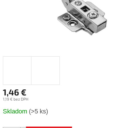
1,46 €
1,19 € bez DPH
Jednotková
Skladom
(>5 ks)
cena: