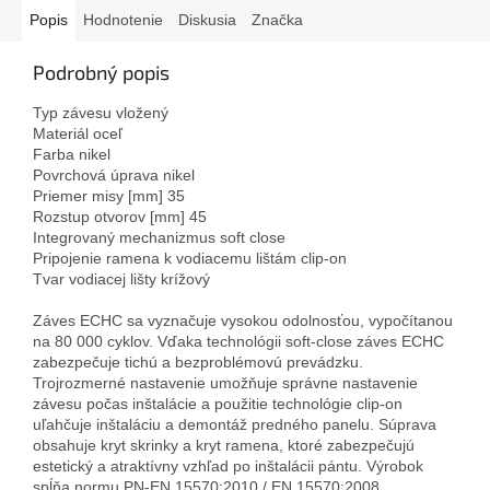
Popis
Hodnotenie
Diskusia
Značka
Podrobný popis
Typ závesu vložený
Materiál oceľ
Farba nikel
Povrchová úprava nikel
Priemer misy [mm] 35
Rozstup otvorov [mm] 45
Integrovaný mechanizmus soft close
Pripojenie ramena k vodiacemu lištám clip-on
Tvar vodiacej lišty krížový
Záves ECHC sa vyznačuje vysokou odolnosťou, vypočítanou
na 80 000 cyklov. Vďaka technológii soft-close záves ECHC
zabezpečuje tichú a bezproblémovú prevádzku.
Trojrozmerné nastavenie umožňuje správne nastavenie
závesu počas inštalácie a použitie technológie clip-on
uľahčuje inštaláciu a demontáž predného panelu. Súprava
obsahuje kryt skrinky a kryt ramena, ktoré zabezpečujú
estetický a atraktívny vzhľad po inštalácii pántu. Výrobok
spĺňa normu PN-EN 15570:2010 / EN 15570:2008.