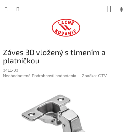
Prejsť
NÁKUP
na
obsah
KOŠÍK
Záves 3D vložený s tlmením a
platničkou
3411-33
Priemerné
Neohodnotené
Podrobnosti hodnotenia
Značka:
GTV
hodnotenie
produktu
je
0,0
z
5
hviezdičiek.