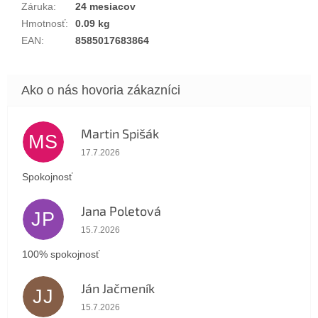
Záruka
:
24 mesiacov
Hmotnosť
:
0.09 kg
EAN
:
8585017683864
Martin Spišák
MS
Hodnotenie obchodu je 5 z 5 hviezdičiek.
17.7.2026
Spokojnosť
Jana Poletová
JP
Hodnotenie obchodu je 5 z 5 hviezdičiek.
15.7.2026
100% spokojnosť
Ján Jačmeník
JJ
Hodnotenie obchodu je 5 z 5 hviezdičiek.
15.7.2026