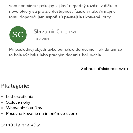
som nadmieru spokojný ,aj keď nepartný rozdiel v dlžke a
nové otvory sa pre zlú dostupnosť ťažšie vrtalo. Aj naprie
tomu doporučujem aspoň sú pevnejšie ukotvené vruty
Slavomir Chrenka
SC
Hodnotenie obchodu je 5 z 5 hviezdičiek.
13.7.2026
Pri poslednej objednávke pomalšie doručenie. Tak dúfam ze
to bola výnimka lebo predtým dodania boli rychle
Zobraziť ďalšie recenzie
P kategórie:
Led osvetlenie
Stolové nohy
Vybavenie šatníkov
Posuvné kovanie na interiérové dvere
formácie pre vás: