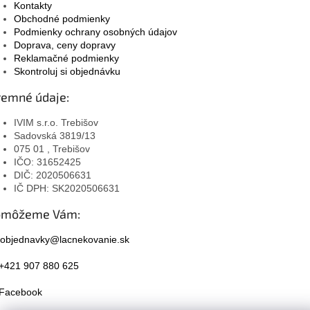
Kontakty
Obchodné podmienky
Podmienky ochrany osobných údajov
Doprava, ceny dopravy
Reklamačné podmienky
Skontroluj si objednávku
remné údaje:
IVIM s.r.o. Trebišov
Sadovská 3819/13
075 01 , Trebišov
IČO: 31652425
DIČ: 2020506631
IČ DPH: SK2020506631
omôžeme Vám:
objednavky@lacnekovanie.sk
+421 907 880 625
Facebook