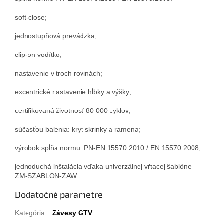
soft-close;
jednostupňová prevádzka;
clip-on vodítko;
nastavenie v troch rovinách;
excentrické nastavenie hĺbky a výšky;
certifikovaná životnosť 80 000 cyklov;
súčasťou balenia: kryt skrinky a ramena;
výrobok spĺňa normu: PN-EN 15570:2010 / EN 15570:2008;
jednoduchá inštalácia vďaka univerzálnej vŕtacej šablóne
ZM-SZABLON-ZAW.
Dodatočné parametre
Kategória
:
Závesy GTV