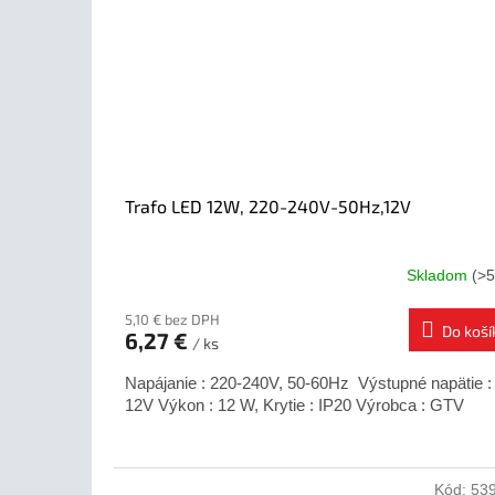
Trafo LED 12W, 220-240V-50Hz,12V
Skladom
(>5
5,10 € bez DPH
Do koší
6,27 €
/ ks
Napájanie : 220-240V, 50-60Hz Výstupné napätie :
12V Výkon : 12 W, Krytie : IP20 Výrobca : GTV
Kód:
53