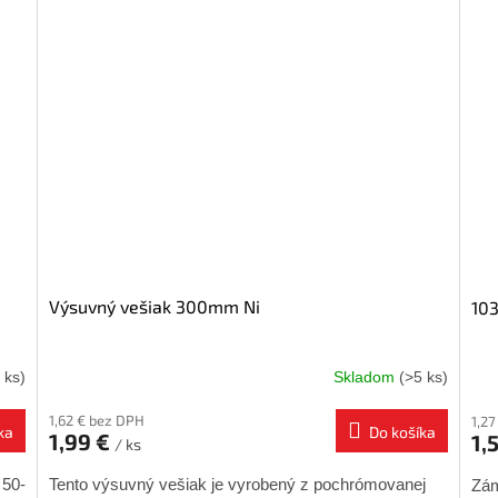
Výsuvný vešiak 300mm Ni
10
 ks)
Skladom
(>5 ks)
1,62 € bez DPH
1,2
ka
Do košíka
1,99 €
1,
/ ks
 50-
Tento výsuvný vešiak je vyrobený z pochrómovanej
Zám