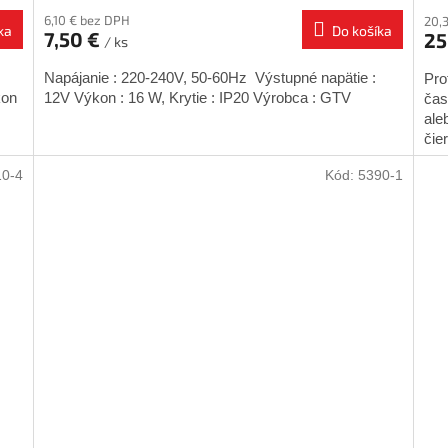
6,10 € bez DPH
20,
ka
Do košíka
7,50 €
25
/ ks
Napájanie : 220-240V, 50-60Hz Výstupné napätie :
Pro
kon
12V Výkon : 16 W, Krytie : IP20 Výrobca : GTV
čas
ale
čier
10-4
Kód:
5390-1