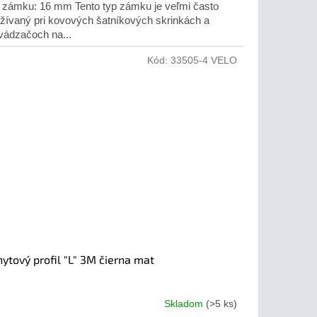
a zámku: 16 mm Tento typ zámku je veľmi často
žívaný pri kovových šatníkových skrinkách a
vádzačoch na...
Kód:
33505-4 VELO
ytový profil "L" 3M čierna mat
Skladom
(>5 ks)