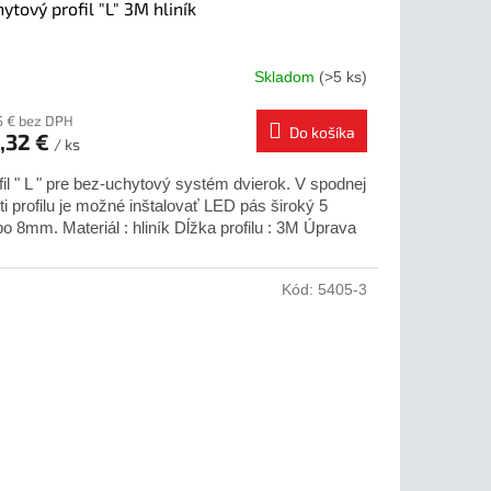
ytový profil "L" 3M hliník
Skladom
(>5 ks)
5 € bez DPH
Do košíka
,32 €
/ ks
fil " L " pre bez-uchytový systém dvierok. V spodnej
ti profilu je možné inštalovať LED pás široký 5
bo 8mm. Materiál : hliník Dĺžka profilu : 3M Úprava
Kód:
5405-3