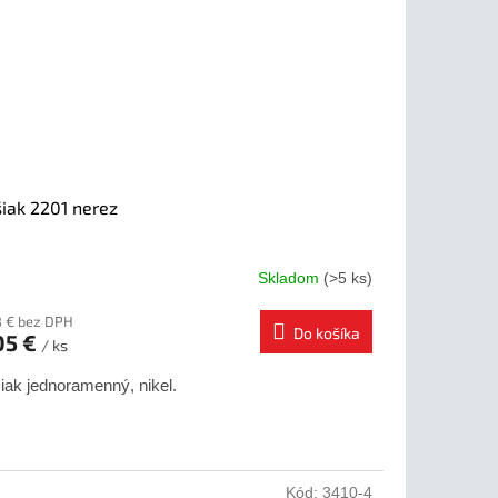
iak 2201 nerez
Skladom
(>5 ks)
8 € bez DPH
Do košíka
05 €
/ ks
iak jednoramenný, nikel.
Kód:
3410-4