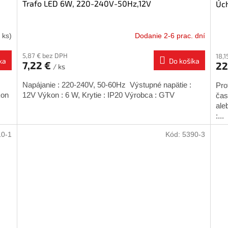
Trafo LED 6W, 220-240V-50Hz,12V
Úch
 ks)
Dodanie 2-6 prac. dní
5,87 € bez DPH
18,1
ka
Do košíka
7,22 €
22
/ ks
Napájanie : 220-240V, 50-60Hz Výstupné napätie :
Pro
kon
12V Výkon : 6 W, Krytie : IP20 Výrobca : GTV
čas
ale
:...
10-1
Kód:
5390-3