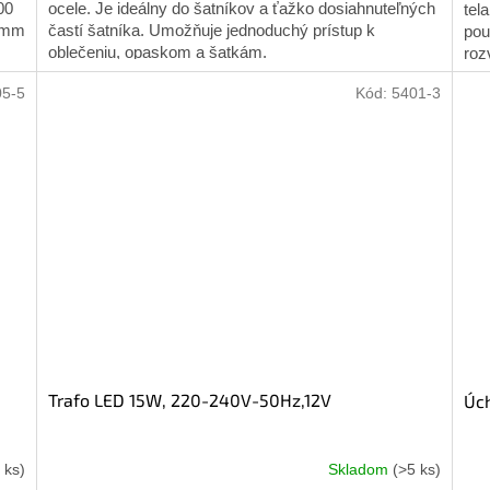
00
ocele. Je ideálny do šatníkov a ťažko dosiahnuteľných
tel
60mm
častí šatníka. Umožňuje jednoduchý prístup k
pou
oblečeniu, opaskom a šatkám.
roz
05-5
Kód:
5401-3
Trafo LED 15W, 220-240V-50Hz,12V
Úch
 ks)
Skladom
(>5 ks)