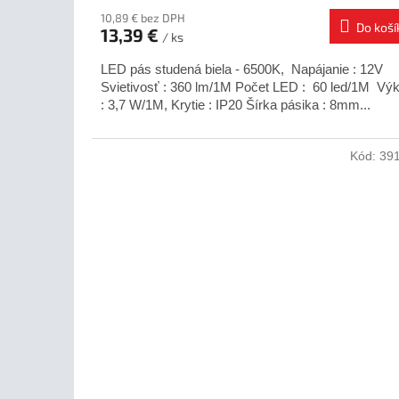
10,89 € bez DPH
Do koší
13,39 €
/ ks
LED pás studená biela - 6500K, Napájanie : 12V
Svietivosť : 360 lm/1M Počet LED : 60 led/1M Vý
: 3,7 W/1M, Krytie : IP20 Šírka pásika : 8mm...
Kód:
39