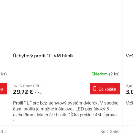
Úchytový profil "L" 4M hliník
Veš
 ks)
Skladom
(2 ks)
24,16 € bez DPH
2,4
ka
Do košíka
29,72 €
3,
/ ks
Profil " L " pre bez-uchytový systém dvierok. V spodnej
Veš
časti profilu je možné inštalovať LED pás široký 5
alebo 8mm. Materiál : hliník Dĺžka profilu : 4M Úprava
:...
90-4
Kód:
3550