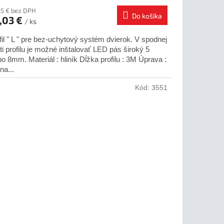
35 € bez DPH
Do košíka
,03 €
/ ks
fil " L " pre bez-uchytový systém dvierok. V spodnej
ti profilu je možné inštalovať LED pás široký 5
bo 8mm. Materiál : hliník Dĺžka profilu : 3M Úprava :
na...
Kód:
3551