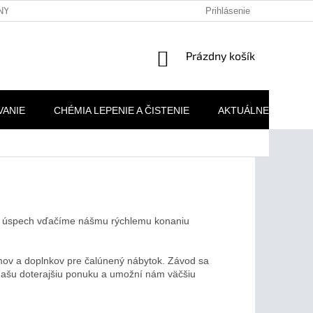
NY OSOBNÝCH ÚDAJOV
REKLAMAČNÉ PODMIENKY
Prihlásenie
MOJA 
NÁKUPNÝ
Prázdny košík
KOŠÍK
VANIE
CHÉMIA LEPENIE A ČISTENIE
AKTUÁLNE AKCIE
áš úspech vďačíme nášmu rýchlemu konaniu
zmov a doplnkov pre čalúnený nábytok. Závod sa
 našu doterajšiu ponuku a umožní nám väčšiu