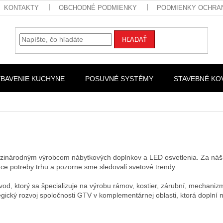
KONTAKTY
OBCHODNÉ PODMIENKY
PODMIENKY OCHRA
HĽADAŤ
YBAVENIE KUCHYNE
POSUVNÉ SYSTÉMY
STAVEBNÉ KO
medzinárodným výrobcom nábytkových doplnkov a LED osvetlenia. Za n
ce potreby trhu a pozorne sme sledovali svetové trendy.
vod, ktorý sa špecializuje na výrobu rámov, kostier, zárubní, mechani
ický rozvoj spoločnosti GTV v komplementárnej oblasti, ktorá doplní