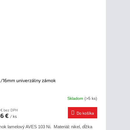
3/16mm univerzálny zámok
Skladom
(>5 ks)
7 € bez DPH
Do košíka
56 €
/ ks
ok lamelový AVES 103 Ni. Materiál: nikel, dĺžka