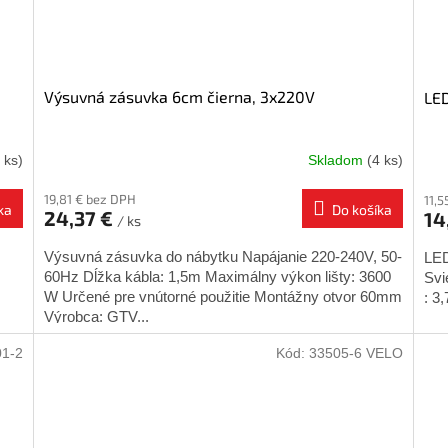
Výsuvná zásuvka 6cm čierna, 3x220V
LED
 ks)
Skladom
(4 ks)
19,81 € bez DPH
11,5
ka
Do košíka
24,37 €
14
/ ks
Výsuvná zásuvka do nábytku Napájanie 220-240V, 50-
LED
60Hz Dĺžka kábla: 1,5m Maximálny výkon lišty: 3600
Svi
W Určené pre vnútorné použitie Montážny otvor 60mm
: 3
Výrobca: GTV...
01-2
Kód:
33505-6 VELO