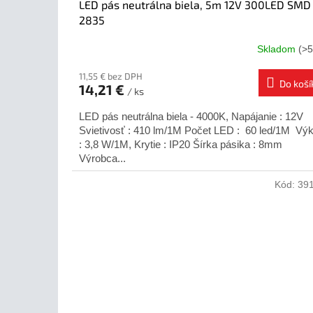
v
LED pás neutrálna biela, 5m 12V 300LED SMD
2835
Skladom
(>5
11,55 € bez DPH
Do koší
14,21 €
/ ks
LED pás neutrálna biela - 4000K, Napájanie : 12V
Svietivosť : 410 lm/1M Počet LED : 60 led/1M Vý
: 3,8 W/1M, Krytie : IP20 Šírka pásika : 8mm
Výrobca...
Kód:
39