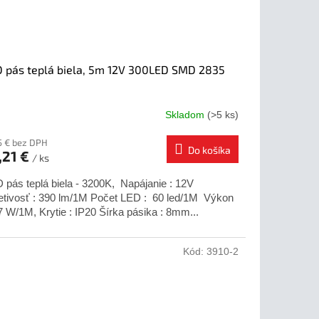
 pás teplá biela, 5m 12V 300LED SMD 2835
Skladom
(>5 ks)
5 € bez DPH
Do košíka
,21 €
/ ks
 pás teplá biela - 3200K, Napájanie : 12V
etivosť : 390 lm/1M Počet LED : 60 led/1M Výkon
,7 W/1M, Krytie : IP20 Šírka pásika : 8mm...
Kód:
3910-2