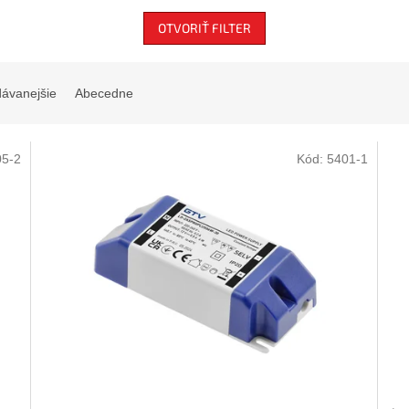
OTVORIŤ FILTER
dávanejšie
Abecedne
05-2
Kód:
5401-1