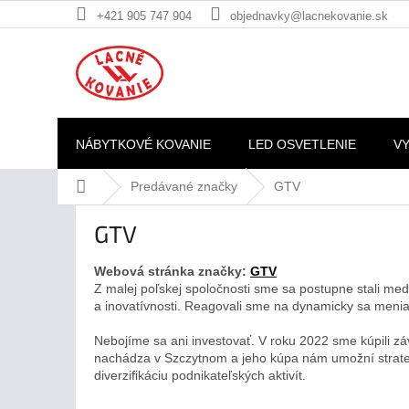
Prejsť
+421 905 747 904
objednavky@lacnekovanie.sk
na
obsah
NÁBYTKOVÉ KOVANIE
LED OSVETLENIE
V
Domov
Predávané značky
GTV
GTV
Webová stránka značky:
GTV
Z malej poľskej spoločnosti sme sa postupne stali 
a inovatívnosti. Reagovali sme na dynamicky sa menia
Nebojíme sa ani investovať. V roku 2022 sme kúpili zá
nachádza v Szczytnom a jeho kúpa nám umožní strateg
diverzifikáciu podnikateľských aktivít.