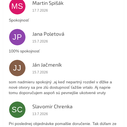
Martin Spišák
MS
Hodnotenie obchodu je 5 z 5 hviezdičiek.
17.7.2026
Spokojnosť
Jana Poletová
JP
Hodnotenie obchodu je 5 z 5 hviezdičiek.
15.7.2026
100% spokojnosť
Ján Jačmeník
JJ
Hodnotenie obchodu je 5 z 5 hviezdičiek.
15.7.2026
som nadmieru spokojný ,aj keď nepartný rozdiel v dlžke a
nové otvory sa pre zlú dostupnosť ťažšie vrtalo. Aj naprie
tomu doporučujem aspoň sú pevnejšie ukotvené vruty
Slavomir Chrenka
SC
Hodnotenie obchodu je 5 z 5 hviezdičiek.
13.7.2026
Pri poslednej objednávke pomalšie doručenie. Tak dúfam ze