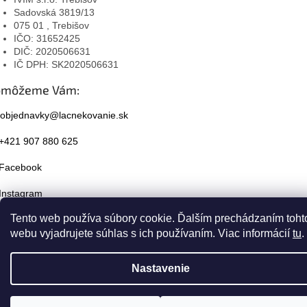
Sadovská 3819/13
075 01 , Trebišov
IČO: 31652425
DIČ: 2020506631
IČ DPH: SK2020506631
omôžeme Vám:
objednavky@lacnekovanie.sk
+421 907 880 625
Facebook
Instagram
Tento web používa súbory cookie. Ďalším prechádzaním toht
webu vyjadrujete súhlas s ich používaním. Viac informácií
tu
.
Nastavenie