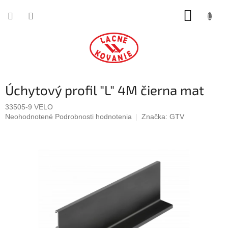
Prejsť
NÁKUP
na
obsah
KOŠÍK
Úchytový profil "L" 4M čierna mat
33505-9 VELO
Priemerné
Neohodnotené
Podrobnosti hodnotenia
Značka:
GTV
hodnotenie
produktu
je
0,0
z
5
hviezdičiek.