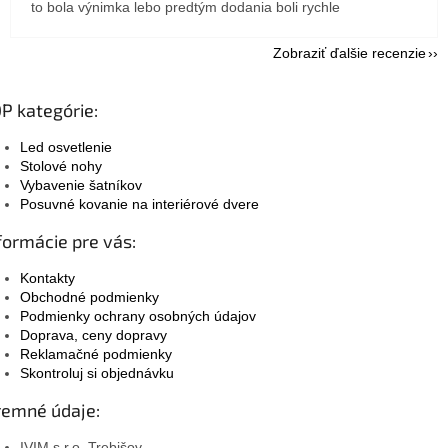
to bola výnimka lebo predtým dodania boli rychle
Zobraziť ďalšie recenzie
P kategórie:
Led osvetlenie
Stolové nohy
Vybavenie šatníkov
Posuvné kovanie na interiérové dvere
formácie pre vás:
Kontakty
Obchodné podmienky
Podmienky ochrany osobných údajov
Doprava, ceny dopravy
Reklamačné podmienky
Skontroluj si objednávku
remné údaje:
IVIM s.r.o. Trebišov