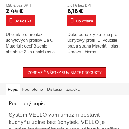
1,98 € bez DPH
5,01 € bez DPH
2,44 €
6,16 €
Do košíka
Do košíka
Uholník pre montáž
Dekoračná krytka plná pre
uchytových profilov L a C
uchytový profil "L" Použitie :
Materiál : oceľ Balenie
pravá strana Materiál : plast
obsahuje 2 ks uholníkov a
Úprava : čierna
upevňovacie skrutky
ZOBRAZIŤ VŠETKY SÚVISIACE PRODUKTY
Popis
Hodnotenie
Diskusia
Značka
Podrobný popis
Systém VELLO vám umožní postaviť
kuchyňu úplne bez úchytiek. VELLO je