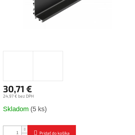
30,71 €
24,97 € bez DPH
Jednotková
Skladom
(5 ks)
cena:
Pridať do košíka