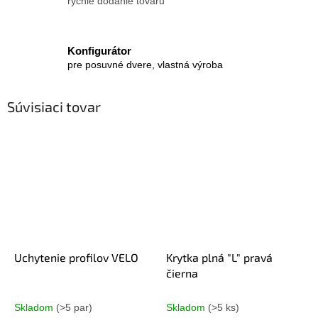
rýchle dodanie tovaru
Konfigurátor
pre posuvné dvere, vlastná výroba
Súvisiaci tovar
Uchytenie profilov VELO
Krytka plná "L" pravá
čierna
Skladom
(>5 par)
Skladom
(>5 ks)