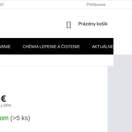
NY OSOBNÝCH ÚDAJOV
REKLAMAČNÉ PODMIENKY
Prihlásenie
MOJA 
NÁKUPNÝ
Prázdny košík
KOŠÍK
VANIE
CHÉMIA LEPENIE A ČISTENIE
AKTUÁLNE AKCIE
 €
ez DPH
ová
dom
(>5 ks)