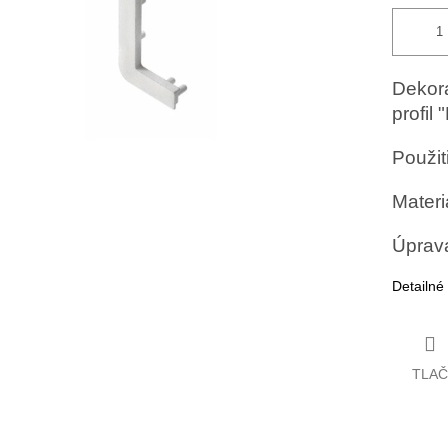
Dekora
profil 
Použit
Materiá
Úprava
Detailné
TLAČ