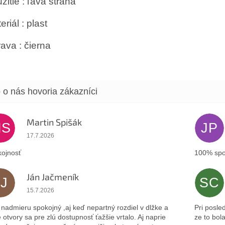
žitie : ľavá strana
eriál : plast
ava : čierna
Martin Spišák
MS
JP
Hodnotenie obchodu je 5 z 5 hviezdičiek.
17.7.2026
ojnosť
100% spo
Ján Jačmeník
JJ
SC
Hodnotenie obchodu je 5 z 5 hviezdičiek.
15.7.2026
nadmieru spokojný ,aj keď nepartný rozdiel v dlžke a
Pri posle
 otvory sa pre zlú dostupnosť ťažšie vrtalo. Aj naprie
ze to bol