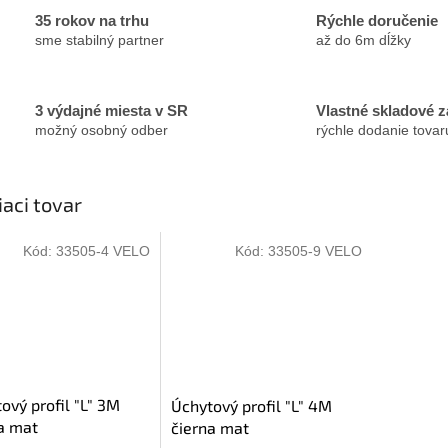
35 rokov na trhu
Rýchle doručenie
sme stabilný partner
až do 6m dĺžky
3 výdajné miesta v SR
Vlastné skladové 
možný osobný odber
rýchle dodanie tovar
iaci tovar
Kód:
33505-4 VELO
Kód:
33505-9 VELO
ový profil "L" 3M
Úchytový profil "L" 4M
a mat
čierna mat