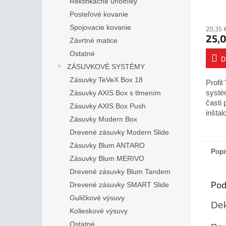
Rektifikačné uholníky
Posteľové kovanie
Spojovacie kovanie
20,35 
25,0
Závrtné matice
Ostatné
D
ZÁSUVKOVÉ SYSTÉMY
Zásuvky TeVeX Box 18
Profil
Zásuvky AXIS Box s tlmením
systé
časti 
Zásuvky AXIS Box Push
inšta
Zásuvky Modern Box
alebo 
Drevené zásuvky Modern Slide
Dĺžka 
čierna
Zásuvky Blum ANTARO
Popi
Zásuvky Blum MERIVO
Drevené zásuvky Blum Tandem
Pod
Drevené zásuvky SMART Slide
Guličkové výsuvy
Dek
Kolieskové výsuvy
Ostatné