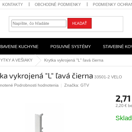
KONTAKTY
OBCHODNÉ PODMIENKY
PODMIENKY OCHRA
HĽADAŤ
YBAVENIE KUCHYNE
POSUVNÉ SYSTÉMY
STAVEBNÉ KO
YTKY A VEŠIAKY
Krytka vykrojená "L" ľavá čierna
ka vykrojená "L" ľavá čierna
33501-2 VELO
rné
notené
Podrobnosti hodnotenia
Značka:
GTV
nie
2,71
u
2,20 € b
Jednotk
Skla
cena:
iek.