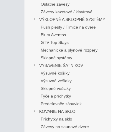
Ostatné závesy
Závesy kazetové / klavírové
VÝKLOPNÉ A SKLOPNÉ SYSTÉMY
Push piesty / Tlmiče na dvere
Blum Aventos
GTV Top Stays
Mechanické a plynové rozpery
Sklopné systémy
VYBAVENIE ŠATNÍKOV
Výsuvné košíky
Výsuvné vešiaky
Sklopné vešiaky
Tyče a príchytky
Predeľovače zásuviek
KOVANIE NA SKLO
Príchytky na sklo
Závesy na saunové dvere