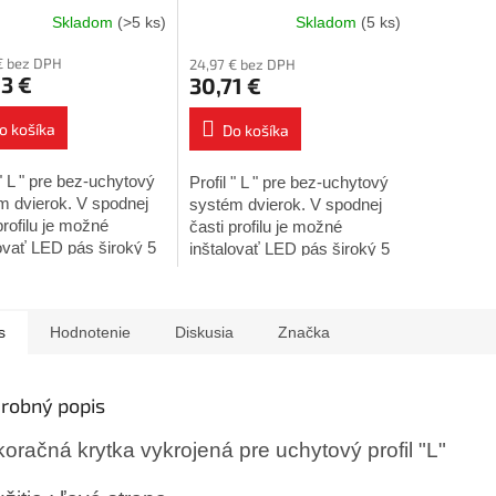
Skladom
(>5 ks)
Skladom
(5 ks)
€ bez DPH
24,97 € bez DPH
3 €
30,71 €
o košíka
Do košíka
 " L " pre bez-uchytový
Profil " L " pre bez-uchytový
m dvierok. V spodnej
systém dvierok. V spodnej
profilu je možné
časti profilu je možné
lovať LED pás široký 5
inštalovať LED pás široký 5
8mm. Materiál : hliník
alebo 8mm. Materiál : hliník
profilu : 3M Úprava :
Dĺžka profilu : 4M Úprava :
...
čierna...
s
Hodnotenie
Diskusia
Značka
robný popis
oračná krytka vykrojená pre uchytový profil "L"