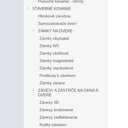
Posuvné kovanie - vitríny
STAVEBNÉ KOVANIE
Hliníkové zárubne
Samozatvárače dverí
ZÁMKY NA DVERE
Zámky obyčajné
Zámky WC
Zámky vložkové
Zámky magnetické
Zámky viacbodové
Protikusy k zámkom
Zámky visiace
ZÁVESY A ZÁSTRČE NA OKNÁ A
DVERE
Závesy 3D
Závesy šrubovacie
Závesy zadlabávacie
Krytky závesov