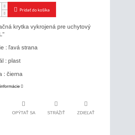
Pridať do košíka
čná krytka vykrojená pre uchytový
"L"
ie : ľavá strana
l : plast
 : čierna
 informácie
OPÝTAŤ SA
STRÁŽIŤ
ZDIEĽAŤ