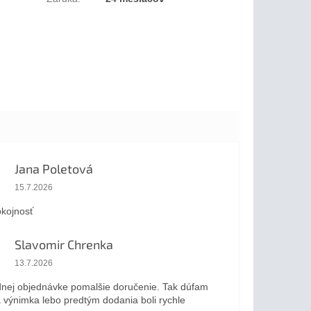
Jana Poletová
Hodnotenie obchodu je 5 z 5 hviezdičiek.
15.7.2026
kojnosť
Slavomir Chrenka
Hodnotenie obchodu je 5 z 5 hviezdičiek.
13.7.2026
dnej objednávke pomalšie doručenie. Tak dúfam
a výnimka lebo predtým dodania boli rychle