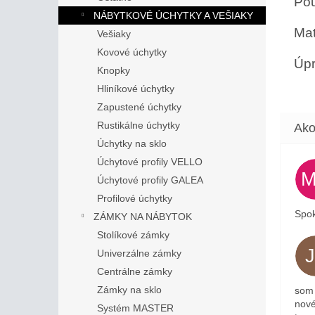
Pou
NÁBYTKOVÉ ÚCHYTKY A VEŠIAKY
Mat
Vešiaky
Kovové úchytky
Úpr
Knopky
Hliníkové úchytky
Zapustené úchytky
Rustikálne úchytky
Úchytky na sklo
Úchytové profily VELLO
Úchytové profily GALEA
Profilové úchytky
Spok
ZÁMKY NA NÁBYTOK
Stolíkové zámky
Univerzálne zámky
Centrálne zámky
Zámky na sklo
som 
nové
Systém MASTER