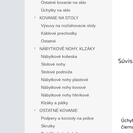
Ostatné kovanie na sklo
Úchytky na sklo
KOVANIE NA STOLY
Výsuvy na rozťahovacie stoly
Káblové prechodky
Ostatné
NÁBYTKOVÉ NOHY, KLZÁKY
Nábytkové kolieska
Súvis
Stolové nohy
Stolové podnože
Nábytkové nohy plastové
Nábytkové nohy kovové
Nábytkové nohy hliníkové
Klzáky a pätky
OSTATNÉ KOVANIE
Podpery a konzoly na police
Úchyt
Skrutky
čiern