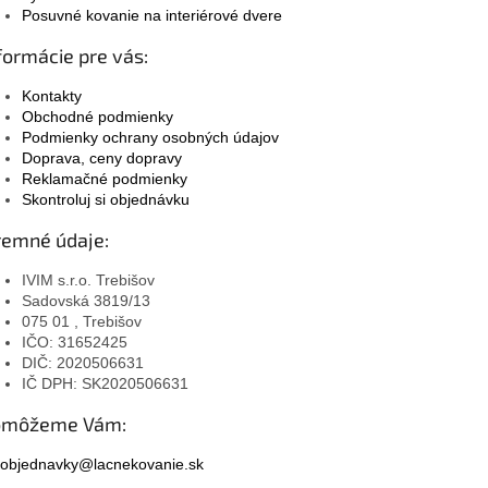
Posuvné kovanie na interiérové dvere
formácie pre vás:
Kontakty
Obchodné podmienky
Podmienky ochrany osobných údajov
Doprava, ceny dopravy
Reklamačné podmienky
Skontroluj si objednávku
remné údaje:
IVIM s.r.o. Trebišov
Sadovská 3819/13
075 01 , Trebišov
IČO: 31652425
DIČ: 2020506631
IČ DPH: SK2020506631
omôžeme Vám:
objednavky@lacnekovanie.sk