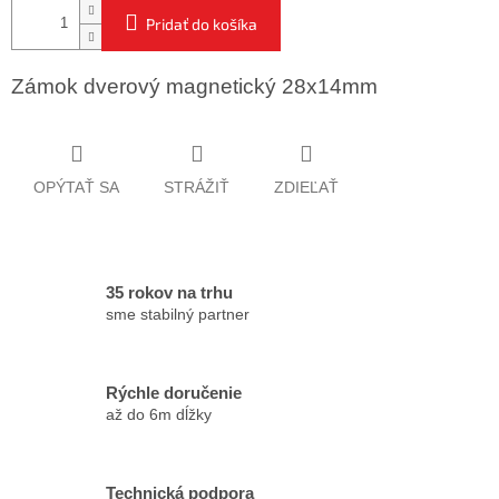
Pridať do košíka
Zámok dverový magnetický 28x14mm
OPÝTAŤ SA
STRÁŽIŤ
ZDIEĽAŤ
35 rokov na trhu
sme stabilný partner
Rýchle doručenie
až do 6m dĺžky
Technická podpora