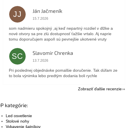
Ján Jačmeník
JJ
Hodnotenie obchodu je 5 z 5 hviezdičiek.
15.7.2026
som nadmieru spokojný ,aj keď nepartný rozdiel v dlžke a
nové otvory sa pre zlú dostupnosť ťažšie vrtalo. Aj naprie
tomu doporučujem aspoň sú pevnejšie ukotvené vruty
Slavomir Chrenka
SC
Hodnotenie obchodu je 5 z 5 hviezdičiek.
13.7.2026
Pri poslednej objednávke pomalšie doručenie. Tak dúfam ze
to bola výnimka lebo predtým dodania boli rychle
Zobraziť ďalšie recenzie
P kategórie:
Led osvetlenie
Stolové nohy
Vybavenie šatníkov