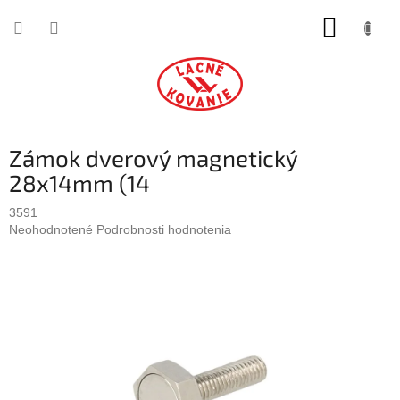
Prejsť
NÁKUP
na
obsah
KOŠÍK
Zámok dverový magnetický
28x14mm (14
3591
Priemerné
Neohodnotené
Podrobnosti hodnotenia
hodnotenie
produktu
je
0,0
z
5
hviezdičiek.