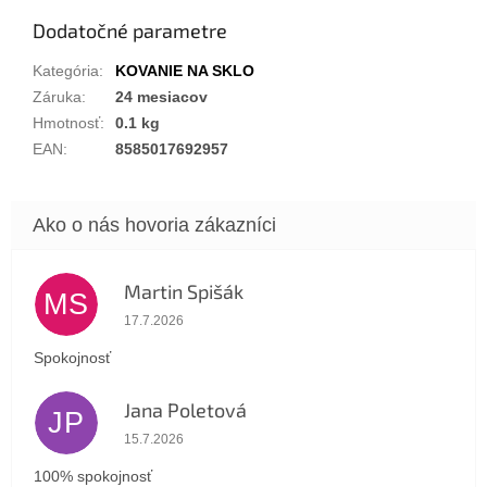
Dodatočné parametre
Kategória
:
KOVANIE NA SKLO
Záruka
:
24 mesiacov
Hmotnosť
:
0.1 kg
EAN
:
8585017692957
Martin Spišák
MS
Hodnotenie obchodu je 5 z 5 hviezdičiek.
17.7.2026
Spokojnosť
Jana Poletová
JP
Hodnotenie obchodu je 5 z 5 hviezdičiek.
15.7.2026
100% spokojnosť