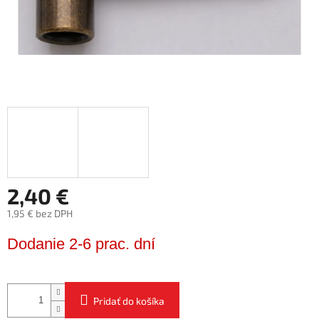
2,40 €
1,95 € bez DPH
Jednotková
Dodanie 2-6 prac. dní
cena:
Pridať do košíka