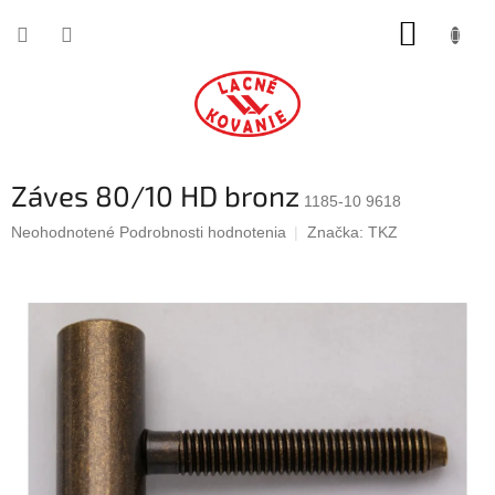
Prejsť
NÁKUP
na
obsah
KOŠÍK
Záves 80/10 HD bronz
1185-10 9618
Priemerné
Neohodnotené
Podrobnosti hodnotenia
Značka:
TKZ
hodnotenie
produktu
je
0,0
z
5
hviezdičiek.