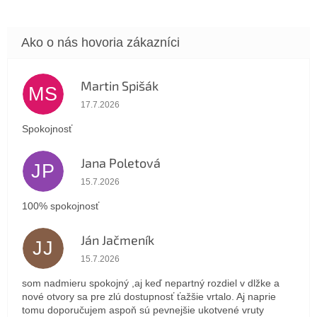
Martin Spišák
MS
Hodnotenie obchodu je 5 z 5 hviezdičiek.
17.7.2026
Spokojnosť
Jana Poletová
JP
Hodnotenie obchodu je 5 z 5 hviezdičiek.
15.7.2026
100% spokojnosť
Ján Jačmeník
JJ
Hodnotenie obchodu je 5 z 5 hviezdičiek.
15.7.2026
som nadmieru spokojný ,aj keď nepartný rozdiel v dlžke a
nové otvory sa pre zlú dostupnosť ťažšie vrtalo. Aj naprie
tomu doporučujem aspoň sú pevnejšie ukotvené vruty