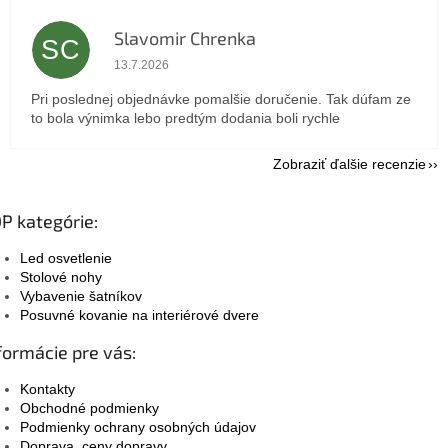
Slavomir Chrenka
SC
Hodnotenie obchodu je 5 z 5 hviezdičiek.
13.7.2026
Pri poslednej objednávke pomalšie doručenie. Tak dúfam ze
to bola výnimka lebo predtým dodania boli rychle
Zobraziť ďalšie recenzie
P kategórie:
Led osvetlenie
Stolové nohy
Vybavenie šatníkov
Posuvné kovanie na interiérové dvere
formácie pre vás:
Kontakty
Obchodné podmienky
Podmienky ochrany osobných údajov
Doprava, ceny dopravy