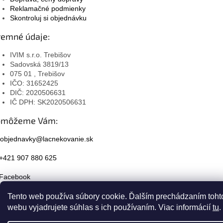
Reklamačné podmienky
Skontroluj si objednávku
remné údaje:
IVIM s.r.o. Trebišov
Sadovská 3819/13
075 01 , Trebišov
IČO: 31652425
DIČ: 2020506631
IČ DPH: SK2020506631
omôžeme Vám:
objednavky@lacnekovanie.sk
+421 907 880 625
Facebook
Instagram
Tento web používa súbory cookie. Ďalším prechádzaním toht
webu vyjadrujete súhlas s ich používaním. Viac informácií
tu
.