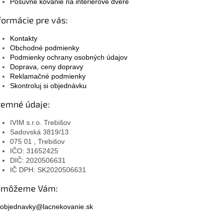
Posuvné kovanie na interiérové dvere
formácie pre vás:
Kontakty
Obchodné podmienky
Podmienky ochrany osobných údajov
Doprava, ceny dopravy
Reklamačné podmienky
Skontroluj si objednávku
remné údaje:
IVIM s.r.o. Trebišov
Sadovská 3819/13
075 01 , Trebišov
IČO: 31652425
DIČ: 2020506631
IČ DPH: SK2020506631
omôžeme Vám:
objednavky@lacnekovanie.sk