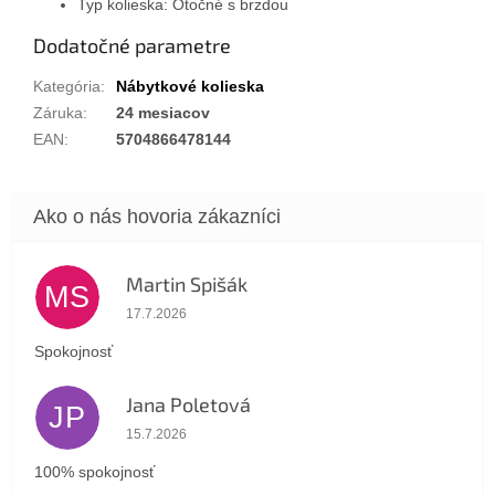
Typ kolieska: Otočné s brzdou
Dodatočné parametre
Kategória
:
Nábytkové kolieska
Záruka
:
24 mesiacov
EAN
:
5704866478144
Martin Spišák
MS
Hodnotenie obchodu je 5 z 5 hviezdičiek.
17.7.2026
Spokojnosť
Jana Poletová
JP
Hodnotenie obchodu je 5 z 5 hviezdičiek.
15.7.2026
100% spokojnosť