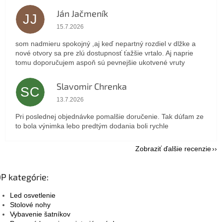
Ján Jačmeník
JJ
Hodnotenie obchodu je 5 z 5 hviezdičiek.
15.7.2026
som nadmieru spokojný ,aj keď nepartný rozdiel v dlžke a
nové otvory sa pre zlú dostupnosť ťažšie vrtalo. Aj naprie
tomu doporučujem aspoň sú pevnejšie ukotvené vruty
Slavomir Chrenka
SC
Hodnotenie obchodu je 5 z 5 hviezdičiek.
13.7.2026
Pri poslednej objednávke pomalšie doručenie. Tak dúfam ze
to bola výnimka lebo predtým dodania boli rychle
Zobraziť ďalšie recenzie
P kategórie:
Led osvetlenie
Stolové nohy
Vybavenie šatníkov