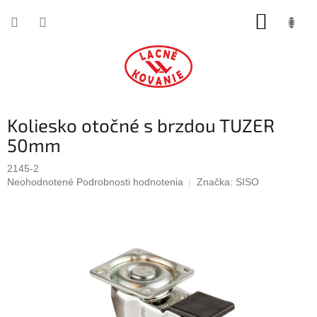
Prejsť
NÁKUP
na
obsah
KOŠÍK
Koliesko otočné s brzdou TUZER
50mm
2145-2
Priemerné
Neohodnotené
Podrobnosti hodnotenia
Značka:
SISO
hodnotenie
produktu
je
0,0
z
5
hviezdičiek.