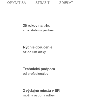
OPÝTAŤ SA
STRÁŽIŤ
ZDIEĽAŤ
35 rokov na trhu
sme stabilný partner
Rýchle doručenie
až do 6m dĺžky
Technická podpora
od profesionálov
3 výdajné miesta v SR
možný osobný odber