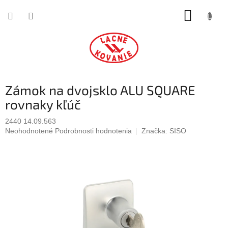
Prejsť
NÁKUP
na
obsah
KOŠÍK
Zámok na dvojsklo ALU SQUARE
rovnaky kľúč
2440 14.09.563
Priemerné
Neohodnotené
Podrobnosti hodnotenia
Značka:
SISO
hodnotenie
produktu
je
0,0
z
5
hviezdičiek.