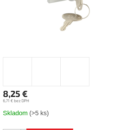
8,25 €
6,71 € bez DPH
Jednotková
Skladom
(>5 ks)
cena: