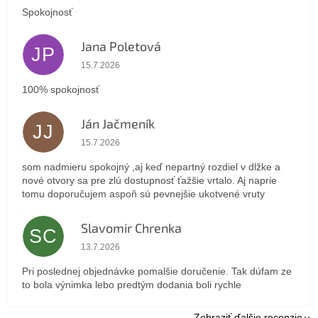
Spokojnosť
Jana Poletová
JP
Hodnotenie obchodu je 5 z 5 hviezdičiek.
15.7.2026
100% spokojnosť
Ján Jačmeník
JJ
Hodnotenie obchodu je 5 z 5 hviezdičiek.
15.7.2026
som nadmieru spokojný ,aj keď nepartný rozdiel v dlžke a
nové otvory sa pre zlú dostupnosť ťažšie vrtalo. Aj naprie
tomu doporučujem aspoň sú pevnejšie ukotvené vruty
Slavomir Chrenka
SC
Hodnotenie obchodu je 5 z 5 hviezdičiek.
13.7.2026
Pri poslednej objednávke pomalšie doručenie. Tak dúfam ze
to bola výnimka lebo predtým dodania boli rychle
Zobraziť ďalšie recenzie