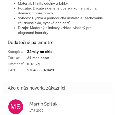
Materiál: Hliník, odolný a ľahký
Použitie: Dvojité sklenené dvere v komerčných a
domácich priestoroch
Výhody: Rýchla a jednoduchá inštalácia, zachovanie
celistvosti skla, vysoká odolnosť
Dizajn: Moderný hliníkový vzhľad, vhodný pre
elegantné interiéry
Dodatočné parametre
Kategória
:
Zámky na sklo
Záruka
:
24 mesiacov
Hmotnosť
:
0.13 kg
EAN
:
5704866049429
Martin Spišák
MS
Hodnotenie obchodu je 5 z 5 hviezdičiek.
17.7.2026