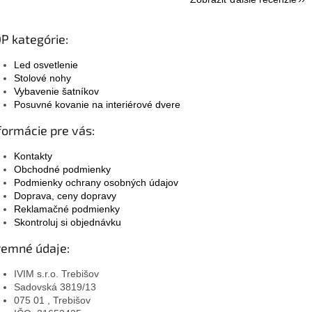
P kategórie:
Led osvetlenie
Stolové nohy
Vybavenie šatníkov
Posuvné kovanie na interiérové dvere
formácie pre vás:
Kontakty
Obchodné podmienky
Podmienky ochrany osobných údajov
Doprava, ceny dopravy
Reklamačné podmienky
Skontroluj si objednávku
remné údaje:
IVIM s.r.o. Trebišov
Sadovská 3819/13
075 01 , Trebišov