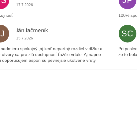
MS
JP
Hodnotenie obchodu je 5 z 5 hviezdičiek.
17.7.2026
ojnosť
100% spo
Ján Jačmeník
JJ
SC
Hodnotenie obchodu je 5 z 5 hviezdičiek.
15.7.2026
nadmieru spokojný ,aj keď nepartný rozdiel v dlžke a
Pri posle
 otvory sa pre zlú dostupnosť ťažšie vrtalo. Aj naprie
ze to bol
 doporučujem aspoň sú pevnejšie ukotvené vruty