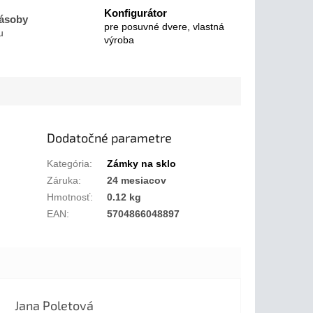
Konfigurátor
zásoby
pre posuvné dvere, vlastná
u
výroba
Dodatočné parametre
Kategória
:
Zámky na sklo
Záruka
:
24 mesiacov
Hmotnosť
:
0.12 kg
EAN
:
5704866048897
Jana Poletová