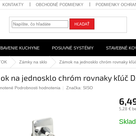
KONTAKTY
OBCHODNÉ PODMIENKY
PODMIENKY OCHRA
HĽADAŤ
YBAVENIE KUCHYNE
POSUVNÉ SYSTÉMY
STAVEBNÉ KO
TOK
Zámky na sklo
Zámok na jednosklo chróm rovnaky kľú
ok na jednosklo chróm rovnaky kľúč 
rné
notené
Podrobnosti hodnotenia
Značka:
SISO
nie
6,4
u
5,28 € b
Jednotk
Skla
cena:
iek.