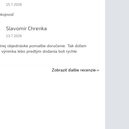
Hodnotenie obchodu je 5 z 5 hviezdičiek.
15.7.2026
kojnosť
Slavomir Chrenka
Hodnotenie obchodu je 5 z 5 hviezdičiek.
13.7.2026
dnej objednávke pomalšie doručenie. Tak dúfam
a výnimka lebo predtým dodania boli rychle
Zobraziť ďalšie recenzie