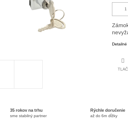
Zámok 
nevyža
Detailné
TLAČ
35 rokov na trhu
Rýchle doručenie
sme stabilný partner
až do 6m dĺžky