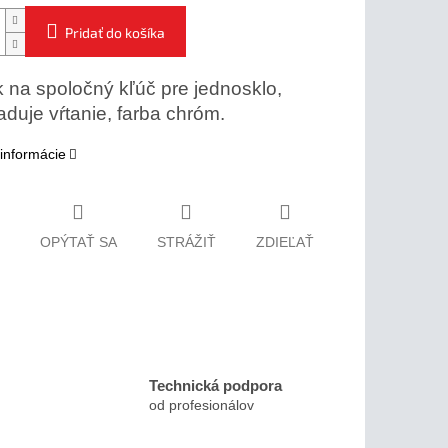
Pridať do košíka
na spoločný kľúč pre jednosklo,
duje vŕtanie, farba chróm.
 informácie
OPÝTAŤ SA
STRÁŽIŤ
ZDIEĽAŤ
Technická podpora
od profesionálov