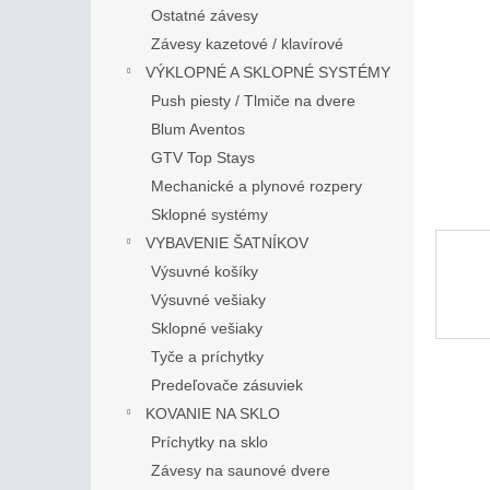
Ostatné závesy
Závesy kazetové / klavírové
VÝKLOPNÉ A SKLOPNÉ SYSTÉMY
Push piesty / Tlmiče na dvere
Blum Aventos
GTV Top Stays
Mechanické a plynové rozpery
Sklopné systémy
VYBAVENIE ŠATNÍKOV
Výsuvné košíky
Výsuvné vešiaky
Sklopné vešiaky
Tyče a príchytky
Predeľovače zásuviek
KOVANIE NA SKLO
Príchytky na sklo
Závesy na saunové dvere