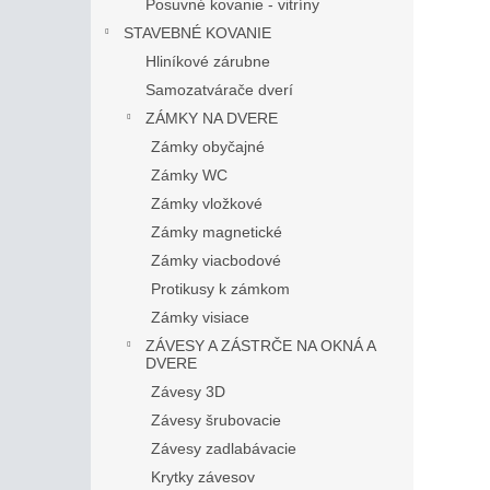
Posuvné kovanie - vitríny
STAVEBNÉ KOVANIE
Hliníkové zárubne
Samozatvárače dverí
ZÁMKY NA DVERE
Zámky obyčajné
Zámky WC
Zámky vložkové
Zámky magnetické
Zámky viacbodové
Protikusy k zámkom
Zámky visiace
ZÁVESY A ZÁSTRČE NA OKNÁ A
DVERE
Závesy 3D
Závesy šrubovacie
Závesy zadlabávacie
Krytky závesov