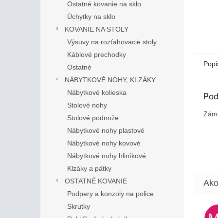
Ostatné kovanie na sklo
Úchytky na sklo
KOVANIE NA STOLY
Výsuvy na rozťahovacie stoly
Káblové prechodky
Popi
Ostatné
NÁBYTKOVÉ NOHY, KLZÁKY
Nábytkové kolieska
Pod
Stolové nohy
Zámo
Stolové podnože
Nábytkové nohy plastové
Nábytkové nohy kovové
Nábytkové nohy hliníkové
Klzáky a pätky
OSTATNÉ KOVANIE
Podpery a konzoly na police
Skrutky