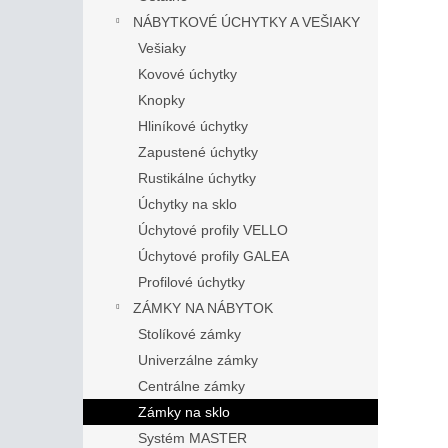
NÁBYTKOVÉ ÚCHYTKY A VEŠIAKY
Vešiaky
Kovové úchytky
Knopky
Hliníkové úchytky
Zapustené úchytky
Rustikálne úchytky
Úchytky na sklo
Úchytové profily VELLO
Úchytové profily GALEA
Profilové úchytky
ZÁMKY NA NÁBYTOK
Stolíkové zámky
Univerzálne zámky
Centrálne zámky
Zámky na sklo
Systém MASTER