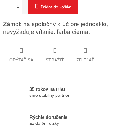
Pridať do košíka
Zámok na spoločný kľúč pre jednosklo,
nevyžaduje vŕtanie, farba čierna.
OPÝTAŤ SA
STRÁŽIŤ
ZDIEĽAŤ
35 rokov na trhu
sme stabilný partner
Rýchle doručenie
až do 6m dĺžky