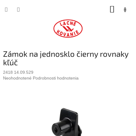
Prejsť
NÁKUP
na
obsah
KOŠÍK
Zámok na jednosklo čierny rovnaky
kľúč
2418 14.09.529
Priemerné
Neohodnotené
Podrobnosti hodnotenia
hodnotenie
produktu
je
0,0
z
5
hviezdičiek.