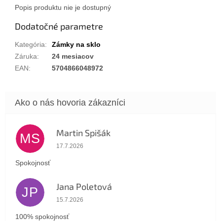
Popis produktu nie je dostupný
Dodatočné parametre
Kategória
:
Zámky na sklo
Záruka
:
24 mesiacov
EAN
:
5704866048972
Martin Spišák
MS
Hodnotenie obchodu je 5 z 5 hviezdičiek.
17.7.2026
Spokojnosť
Jana Poletová
JP
Hodnotenie obchodu je 5 z 5 hviezdičiek.
15.7.2026
100% spokojnosť