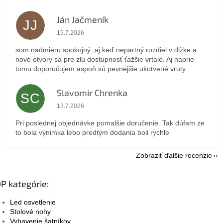
Ján Jačmeník
JJ
Hodnotenie obchodu je 5 z 5 hviezdičiek.
15.7.2026
som nadmieru spokojný ,aj keď nepartný rozdiel v dlžke a
nové otvory sa pre zlú dostupnosť ťažšie vrtalo. Aj naprie
tomu doporučujem aspoň sú pevnejšie ukotvené vruty
Slavomir Chrenka
SC
Hodnotenie obchodu je 5 z 5 hviezdičiek.
13.7.2026
Pri poslednej objednávke pomalšie doručenie. Tak dúfam ze
to bola výnimka lebo predtým dodania boli rychle
Zobraziť ďalšie recenzie
P kategórie:
Led osvetlenie
Stolové nohy
Vybavenie šatníkov