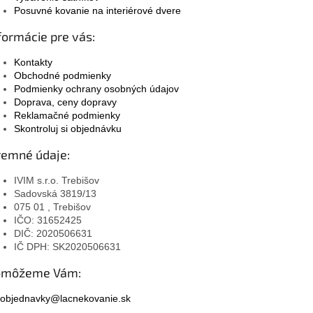
Posuvné kovanie na interiérové dvere
formácie pre vás:
Kontakty
Obchodné podmienky
Podmienky ochrany osobných údajov
Doprava, ceny dopravy
Reklamačné podmienky
Skontroluj si objednávku
remné údaje:
IVIM s.r.o. Trebišov
Sadovská 3819/13
075 01 , Trebišov
IČO: 31652425
DIČ: 2020506631
IČ DPH: SK2020506631
omôžeme Vám:
objednavky@lacnekovanie.sk