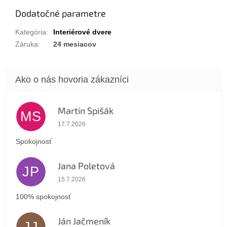
Dodatočné parametre
Kategória
:
Interiérové dvere
Záruka
:
24 mesiacov
Martin Spišák
MS
Hodnotenie obchodu je 5 z 5 hviezdičiek.
17.7.2026
Spokojnosť
Jana Poletová
JP
Hodnotenie obchodu je 5 z 5 hviezdičiek.
15.7.2026
100% spokojnosť
Ján Jačmeník