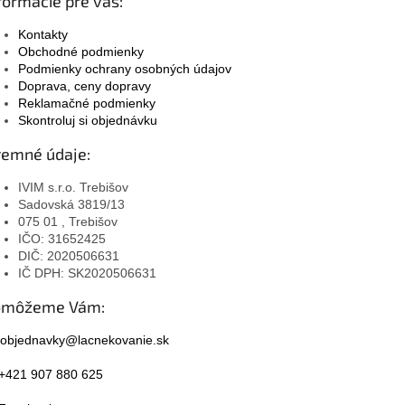
formácie pre vás:
Kontakty
Obchodné podmienky
Podmienky ochrany osobných údajov
Doprava, ceny dopravy
Reklamačné podmienky
Skontroluj si objednávku
remné údaje:
IVIM s.r.o. Trebišov
Sadovská 3819/13
075 01 , Trebišov
IČO: 31652425
DIČ: 2020506631
IČ DPH: SK2020506631
omôžeme Vám:
objednavky@lacnekovanie.sk
+421 907 880 625