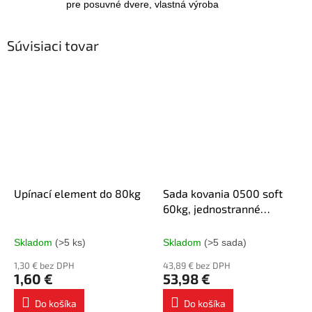
pre posuvné dvere, vlastná výroba
Súvisiaci tovar
Upínací element do 80kg
Sada kovania 0500 soft
60kg, jednostranné
tlmenie
Skladom
(>5 ks)
Skladom
(>5 sada)
1,30 € bez DPH
43,89 € bez DPH
1,60 €
53,98 €
Do košíka
Do košíka