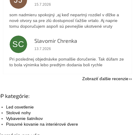
JJ
Hodnotenie obchodu je 5 z 5 hviezdičiek.
15.7.2026
som nadmieru spokojný ,aj keď nepartný rozdiel v dlžke a
nové otvory sa pre zlú dostupnosť ťažšie vrtalo. Aj naprie
tomu doporučujem aspoň sú pevnejšie ukotvené vruty
Slavomir Chrenka
SC
Hodnotenie obchodu je 5 z 5 hviezdičiek.
13.7.2026
Pri poslednej objednávke pomalšie doručenie. Tak dúfam ze
to bola výnimka lebo predtým dodania boli rychle
Zobraziť ďalšie recenzie
P kategórie:
Led osvetlenie
Stolové nohy
Vybavenie šatníkov
Posuvné kovanie na interiérové dvere