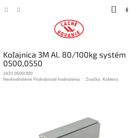
Prejsť
NÁKUP
na
obsah
KOŠÍK
Koľajnica 3M Al. 80/100kg systém
0500,0550
1833 0500/300
Priemerné
Neohodnotené
Podrobnosti hodnotenia
Značka:
Koblenz
hodnotenie
produktu
je
0,0
z
5
hviezdičiek.