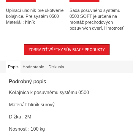
Upínací uholník pre ukotvenie
Sada posuvného systému
koľajnice. Pre systém 0500
0500 SOFT je určená na
Materiál : hliník
montáž prechodových
posuvných dverí. Hmotnosť
dverí nesmie presiahnuť 60
kg. Patentované kolieska od
firmy KOBLENZ sú
ZOBRAZIŤ VŠETKY SÚVISIACE PRODUKTY
vybavené anti...
Popis
Hodnotenie
Diskusia
Podrobný popis
Koľajnica k posuvnému systému 0500
Materiál: hliník surový
Dĺžka : 2M
Nosnosť : 100 kg