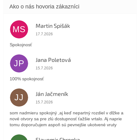
Martin Spišák
MS
Hodnotenie obchodu je 5 z 5 hviezdičiek.
17.7.2026
Spokojnosť
Jana Poletová
JP
Hodnotenie obchodu je 5 z 5 hviezdičiek.
15.7.2026
100% spokojnosť
Ján Jačmeník
JJ
Hodnotenie obchodu je 5 z 5 hviezdičiek.
15.7.2026
som nadmieru spokojný ,aj keď nepartný rozdiel v dlžke a
nové otvory sa pre zlú dostupnosť ťažšie vrtalo. Aj naprie
tomu doporučujem aspoň sú pevnejšie ukotvené vruty
Slavomir Chrenka