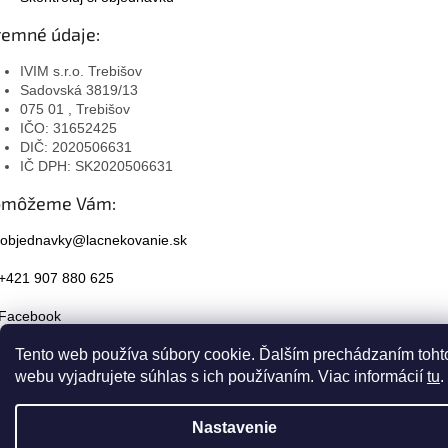
remné údaje:
IVIM s.r.o. Trebišov
Sadovská 3819/13
075 01 , Trebišov
IČO: 31652425
DIČ: 2020506631
IČ DPH: SK2020506631
omôžeme Vám:
objednavky@lacnekovanie.sk
+421 907 880 625
Facebook
Instagram
Tento web používa súbory cookie. Ďalším prechádzaním toht
webu vyjadrujete súhlas s ich používaním. Viac informácií
tu
.
Nastavenie