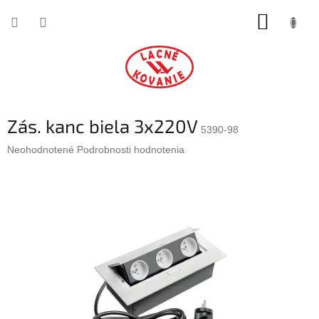
Prejsť
NÁKUP
na
obsah
KOŠÍK
Zás. kanc biela 3x220V
5390-98
Priemerné
Neohodnotené
Podrobnosti hodnotenia
hodnotenie
produktu
je
0,0
z
5
hviezdičiek.