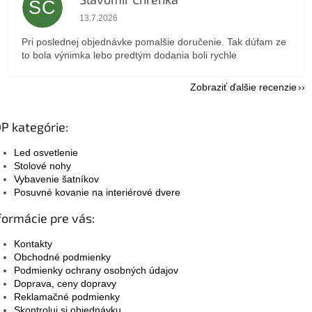
SC
Hodnotenie obchodu je 5 z 5 hviezdičiek.
13.7.2026
Pri poslednej objednávke pomalšie doručenie. Tak dúfam ze
to bola výnimka lebo predtým dodania boli rychle
Zobraziť ďalšie recenzie
P kategórie:
Led osvetlenie
Stolové nohy
Vybavenie šatníkov
Posuvné kovanie na interiérové dvere
formácie pre vás:
Kontakty
Obchodné podmienky
Podmienky ochrany osobných údajov
Doprava, ceny dopravy
Reklamačné podmienky
Skontroluj si objednávku