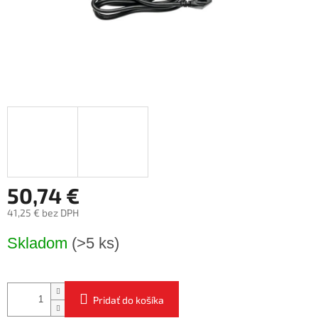
50,74 €
41,25 € bez DPH
Jednotková
Skladom
(>5 ks)
cena:
Pridať do košíka