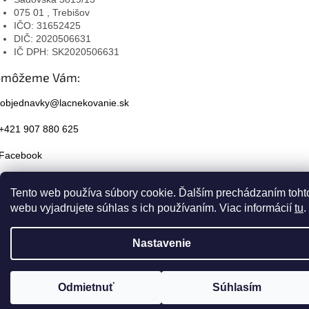
075 01 , Trebišov
IČO: 31652425
DIČ: 2020506631
IČ DPH: SK2020506631
omôžeme Vám:
objednavky@lacnekovanie.sk
+421 907 880 625
Facebook
Instagram
Tento web používa súbory cookie. Ďalším prechádzaním toht
webu vyjadrujete súhlas s ich používaním. Viac informácií
tu
.
Nastavenie
Odmietnuť
Súhlasím