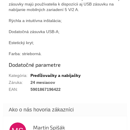
zásuvky majú používatelia k dispozícii aj USB zásuvku na
nabíjanie mobilných zariadení 5 V/2 A.
Rýchla a intuitívna inštalácia;
Dodatočná zásuvka USB-A;
Estetický kryt;
Farba: strieborná.
Dodatočné parametre
Kategória
:
Predĺžovačky a nabíjačky
Záruka
:
24 mesiacov
EAN
:
5901867196422
Martin Spišák