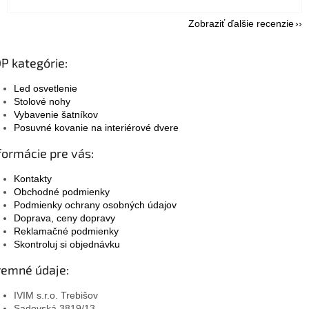
Zobraziť ďalšie recenzie
P kategórie:
Led osvetlenie
Stolové nohy
Vybavenie šatníkov
Posuvné kovanie na interiérové dvere
formácie pre vás:
Kontakty
Obchodné podmienky
Podmienky ochrany osobných údajov
Doprava, ceny dopravy
Reklamačné podmienky
Skontroluj si objednávku
remné údaje:
IVIM s.r.o. Trebišov
Sadovská 3819/13