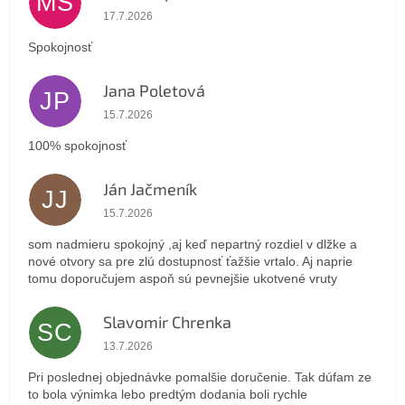
MS
Hodnotenie obchodu je 5 z 5 hviezdičiek.
17.7.2026
Spokojnosť
Jana Poletová
JP
Hodnotenie obchodu je 5 z 5 hviezdičiek.
15.7.2026
100% spokojnosť
Ján Jačmeník
JJ
Hodnotenie obchodu je 5 z 5 hviezdičiek.
15.7.2026
som nadmieru spokojný ,aj keď nepartný rozdiel v dlžke a
nové otvory sa pre zlú dostupnosť ťažšie vrtalo. Aj naprie
tomu doporučujem aspoň sú pevnejšie ukotvené vruty
Slavomir Chrenka
SC
Hodnotenie obchodu je 5 z 5 hviezdičiek.
13.7.2026
Pri poslednej objednávke pomalšie doručenie. Tak dúfam ze
to bola výnimka lebo predtým dodania boli rychle