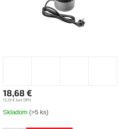
18,68 €
15,19 € bez DPH
Jednotková
Skladom
(>5 ks)
cena: