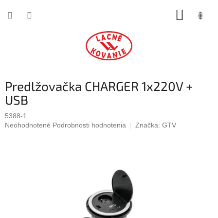
Prejsť
NÁKUP
na
obsah
KOŠÍK
Predlžovačka CHARGER 1x220V +
USB
5388-1
Priemerné
Neohodnotené
Podrobnosti hodnotenia
Značka:
GTV
hodnotenie
produktu
je
0,0
z
5
hviezdičiek.