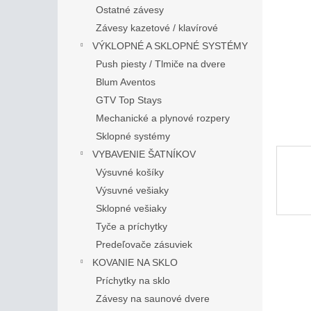
Ostatné závesy
Závesy kazetové / klavírové
VÝKLOPNÉ A SKLOPNÉ SYSTÉMY
Push piesty / Tlmiče na dvere
Blum Aventos
GTV Top Stays
Mechanické a plynové rozpery
Sklopné systémy
VYBAVENIE ŠATNÍKOV
Výsuvné košíky
Výsuvné vešiaky
Sklopné vešiaky
Tyče a príchytky
Predeľovače zásuviek
KOVANIE NA SKLO
Príchytky na sklo
Závesy na saunové dvere