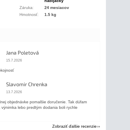
nabíjačky
Záruka
:
24 mesiacov
Hmotnosť
:
1.5 kg
Jana Poletová
Hodnotenie obchodu je 5 z 5 hviezdičiek.
15.7.2026
kojnosť
Slavomir Chrenka
Hodnotenie obchodu je 5 z 5 hviezdičiek.
13.7.2026
dnej objednávke pomalšie doručenie. Tak dúfam
a výnimka lebo predtým dodania boli rychle
Zobraziť ďalšie recenzie