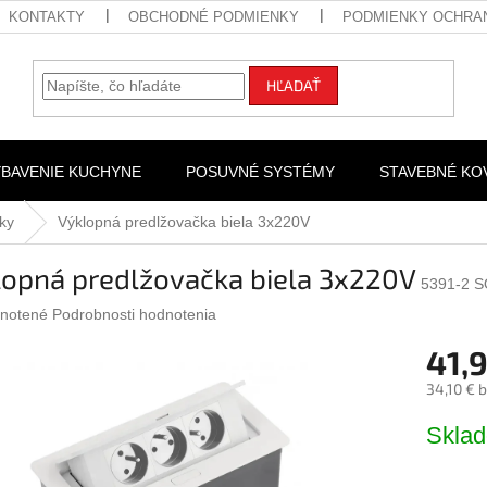
KONTAKTY
OBCHODNÉ PODMIENKY
PODMIENKY OCHRA
HĽADAŤ
YBAVENIE KUCHYNE
POSUVNÉ SYSTÉMY
STAVEBNÉ KO
ky
Výklopná predlžovačka biela 3x220V
lopná predlžovačka biela 3x220V
5391-2 
rné
notené
Podrobnosti hodnotenia
nie
41,
u
34,10 € 
Jednotk
Skla
cena:
iek.