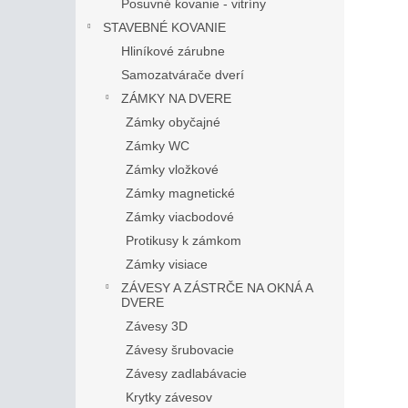
Posuvné kovanie - vitríny
STAVEBNÉ KOVANIE
Hliníkové zárubne
Samozatvárače dverí
ZÁMKY NA DVERE
Zámky obyčajné
Zámky WC
Zámky vložkové
Zámky magnetické
Zámky viacbodové
Protikusy k zámkom
Zámky visiace
ZÁVESY A ZÁSTRČE NA OKNÁ A
DVERE
Závesy 3D
Závesy šrubovacie
Závesy zadlabávacie
Krytky závesov