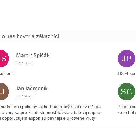
Martin Spišák
MS
JP
Hodnotenie obchodu je 5 z 5 hviezdičiek.
17.7.2026
ojnosť
100% spo
Ján Jačmeník
JJ
SC
Hodnotenie obchodu je 5 z 5 hviezdičiek.
15.7.2026
nadmieru spokojný ,aj keď nepartný rozdiel v dlžke a
Pri posle
 otvory sa pre zlú dostupnosť ťažšie vrtalo. Aj naprie
ze to bol
 doporučujem aspoň sú pevnejšie ukotvené vruty