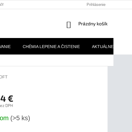
NY OSOBNÝCH ÚDAJOV
REKLAMAČNÉ PODMIENKY
Prihlásenie
MOJA 
NÁKUPNÝ
Prázdny košík
KOŠÍK
VANIE
CHÉMIA LEPENIE A ČISTENIE
AKTUÁLNE AKCIE
SOFT
94 €
bez DPH
ová
dom
(>5 ks)