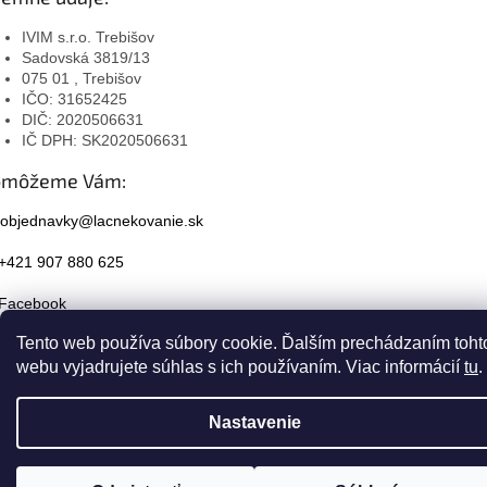
IVIM s.r.o. Trebišov
Sadovská 3819/13
075 01 , Trebišov
IČO: 31652425
DIČ: 2020506631
IČ DPH: SK2020506631
omôžeme Vám:
objednavky@lacnekovanie.sk
+421 907 880 625
Facebook
Tento web používa súbory cookie. Ďalším prechádzaním toht
Instagram
webu vyjadrujete súhlas s ich používaním. Viac informácií
tu
.
Nastavenie