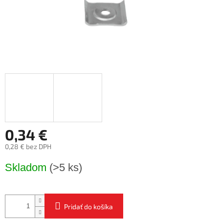
0,34 €
0,28 € bez DPH
Jednotková
Skladom
(>5 ks)
cena:
Pridať do košíka