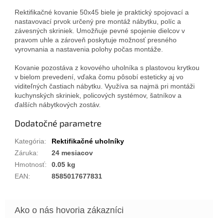
Rektifikačné kovanie 50x45 biele je praktický spojovací a
nastavovací prvok určený pre montáž nábytku, políc a
závesných skriniek. Umožňuje pevné spojenie dielcov v
pravom uhle a zároveň poskytuje možnosť presného
vyrovnania a nastavenia polohy počas montáže.
Kovanie pozostáva z kovového uholníka s plastovou krytkou
v bielom prevedení, vďaka čomu pôsobí esteticky aj vo
viditeľných častiach nábytku. Využíva sa najmä pri montáži
kuchynských skriniek, policových systémov, šatníkov a
ďalších nábytkových zostáv.
Dodatočné parametre
Kategória
:
Rektifikačné uholníky
Záruka
:
24 mesiacov
Hmotnosť
:
0.05 kg
EAN
:
8585017677831