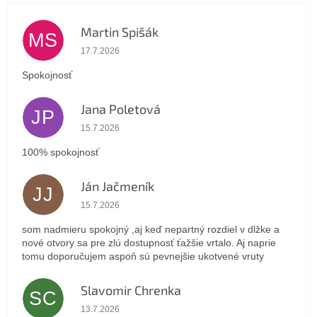
Martin Spišák
MS
Hodnotenie obchodu je 5 z 5 hviezdičiek.
17.7.2026
Spokojnosť
Jana Poletová
JP
Hodnotenie obchodu je 5 z 5 hviezdičiek.
15.7.2026
100% spokojnosť
Ján Jačmeník
JJ
Hodnotenie obchodu je 5 z 5 hviezdičiek.
15.7.2026
som nadmieru spokojný ,aj keď nepartný rozdiel v dlžke a
nové otvory sa pre zlú dostupnosť ťažšie vrtalo. Aj naprie
tomu doporučujem aspoň sú pevnejšie ukotvené vruty
Slavomir Chrenka
SC
Hodnotenie obchodu je 5 z 5 hviezdičiek.
13.7.2026