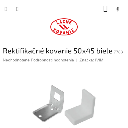
Prejsť
NÁKUP
na
obsah
KOŠÍK
Rektifikačné kovanie 50x45 biele
7783
Priemerné
Neohodnotené
Podrobnosti hodnotenia
Značka:
IVIM
hodnotenie
produktu
je
0,0
z
5
hviezdičiek.