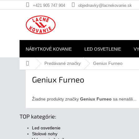
Prejsť
+421 905 747 904
objednavky@lacnekovanie.sk
na
obsah
NÁBYTKOVÉ KOVANIE
LED OSVETLENIE
V
Domov
Predávané značky
Geniux Furneo
Geniux Furneo
Žiadne produkty značky
Geniux Furneo
sa nenašli...
TOP kategórie:
Led osvetlenie
Stolové nohy