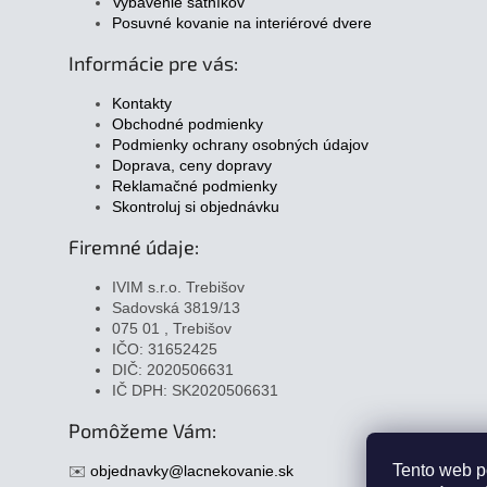
Vybavenie šatníkov
Posuvné kovanie na interiérové dvere
Informácie pre vás:
Kontakty
Obchodné podmienky
Podmienky ochrany osobných údajov
Doprava, ceny dopravy
Reklamačné podmienky
Skontroluj si objednávku
Firemné údaje:
IVIM s.r.o. Trebišov
Sadovská 3819/13
075 01 , Trebišov
IČO: 31652425
DIČ: 2020506631
IČ DPH: SK2020506631
Pomôžeme Vám:
Tento web p
✉️
objednavky@lacnekovanie.sk