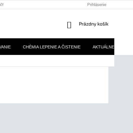
NY OSOBNÝCH ÚDAJOV
REKLAMAČNÉ PODMIENKY
Prihlásenie
MOJA 
NÁKUPNÝ
Prázdny košík
KOŠÍK
VANIE
CHÉMIA LEPENIE A ČISTENIE
AKTUÁLNE AKCIE