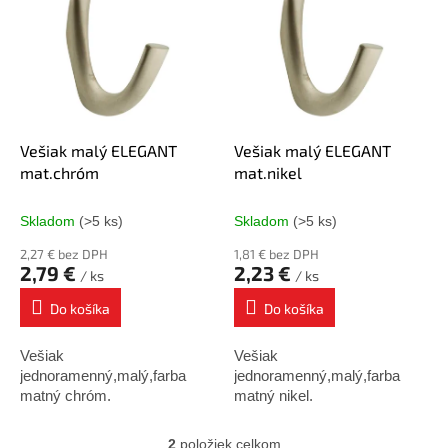
p
p
r
i
o
s
d
p
u
r
k
o
t
d
Vešiak malý ELEGANT
Vešiak malý ELEGANT
o
u
mat.chróm
mat.nikel
v
k
t
Skladom
(>5 ks)
Skladom
(>5 ks)
o
2,27 € bez DPH
1,81 € bez DPH
v
2,79 €
2,23 €
/ ks
/ ks
Do košíka
Do košíka
Vešiak
Vešiak
jednoramenný,malý,farba
jednoramenný,malý,farba
matný chróm.
matný nikel.
2
položiek celkom