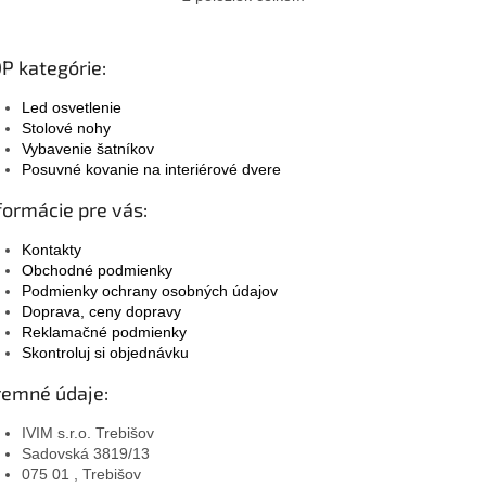
O
v
l
á
P kategórie:
d
a
Led osvetlenie
c
Stolové nohy
i
Vybavenie šatníkov
e
Posuvné kovanie na interiérové dvere
p
formácie pre vás:
r
v
k
Kontakty
y
Obchodné podmienky
v
Podmienky ochrany osobných údajov
ý
Doprava, ceny dopravy
p
Reklamačné podmienky
i
Skontroluj si objednávku
s
remné údaje:
u
IVIM s.r.o. Trebišov
Sadovská 3819/13
075 01 , Trebišov