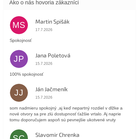
Martin Spišák
MS
Hodnotenie obchodu je 5 z 5 hviezdičiek.
17.7.2026
Spokojnosť
Jana Poletová
JP
Hodnotenie obchodu je 5 z 5 hviezdičiek.
15.7.2026
100% spokojnosť
Ján Jačmeník
JJ
Hodnotenie obchodu je 5 z 5 hviezdičiek.
15.7.2026
som nadmieru spokojný ,aj keď nepartný rozdiel v dlžke a
nové otvory sa pre zlú dostupnosť ťažšie vrtalo. Aj naprie
tomu doporučujem aspoň sú pevnejšie ukotvené vruty
Slavomir Chrenka
SC