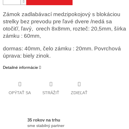
Zámok zadlabávací medzipokojový s blokáciou
strelky bez prevodu pre ľavé dvere /nedá sa
otočiť/, ľavý, orech 8x8mm, rozteč: 20,5mm, šírka
zámku : 60mm,
dormas: 40mm, čelo zámku : 20mm. Povrchová
úprava: biely zinok.
Detailné informácie
OPÝTAŤ SA
STRÁŽIŤ
ZDIEĽAŤ
35 rokov na trhu
sme stabilný partner