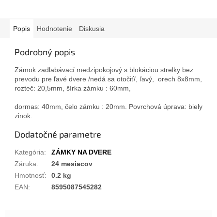
Popis
Hodnotenie
Diskusia
Podrobný popis
Zámok zadlabávací medzipokojový s blokáciou strelky bez
prevodu pre ľavé dvere /nedá sa otočiť/, ľavý, orech 8x8mm,
rozteč: 20,5mm, šírka zámku : 60mm,
dormas: 40mm, čelo zámku : 20mm. Povrchová úprava: biely
zinok.
Dodatočné parametre
Kategória
:
ZÁMKY NA DVERE
Záruka
:
24 mesiacov
Hmotnosť
:
0.2 kg
EAN
:
8595087545282