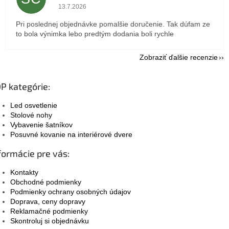
Hodnotenie obchodu je 5 z 5 hviezdičiek.
13.7.2026
Pri poslednej objednávke pomalšie doručenie. Tak dúfam ze
to bola výnimka lebo predtým dodania boli rychle
Zobraziť ďalšie recenzie
P kategórie:
Led osvetlenie
Stolové nohy
Vybavenie šatníkov
Posuvné kovanie na interiérové dvere
formácie pre vás:
Kontakty
Obchodné podmienky
Podmienky ochrany osobných údajov
Doprava, ceny dopravy
Reklamačné podmienky
Skontroluj si objednávku