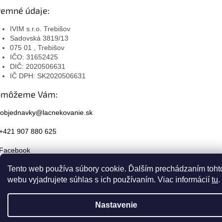
remné údaje:
IVIM s.r.o. Trebišov
Sadovská 3819/13
075 01 , Trebišov
IČO: 31652425
DIČ: 2020506631
IČ DPH: SK2020506631
omôžeme Vám:
objednavky@lacnekovanie.sk
+421 907 880 625
Facebook
Tento web používa súbory cookie. Ďalším prechádzaním toht
Instagram
webu vyjadrujete súhlas s ich používaním. Viac informácií
tu
.
Nastavenie