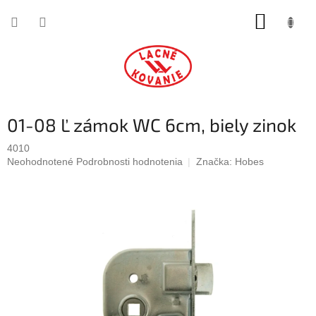
Prejsť
NÁKUP
na
obsah
KOŠÍK
01-08 Ľ zámok WC 6cm, biely zinok
4010
Priemerné
Neohodnotené
Podrobnosti hodnotenia
Značka:
Hobes
hodnotenie
produktu
je
0,0
z
5
hviezdičiek.