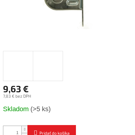
9,63 €
7,83 € bez DPH
Jednotková
Skladom
(>5 ks)
cena:
Pridať do košíka