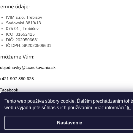
remné údaje:
IVIM s.r.o. Trebišov
Sadovská 3819/13
075 01 , Trebišov
IČO: 31652425
DIČ: 2020506631
IČ DPH: SK2020506631
omôžeme Vám:
objednavky@lacnekovanie.sk
+421 907 880 625
Facebook
Tento web používa súbory cookie. Ďalším prechádzaním toht
Instagram
webu vyjadrujete súhlas s ich používaním. Viac informácií
tu
.
Nastavenie