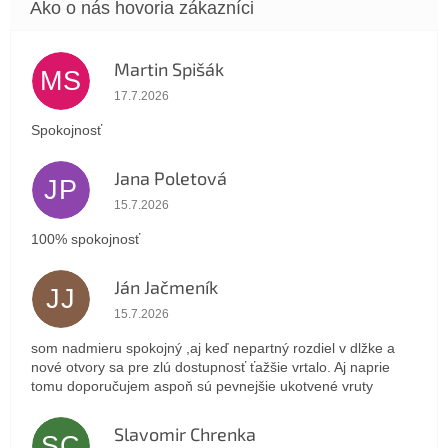
Martin Spišák
MS
Hodnotenie obchodu je 5 z 5 hviezdičiek.
17.7.2026
Spokojnosť
Jana Poletová
JP
Hodnotenie obchodu je 5 z 5 hviezdičiek.
15.7.2026
100% spokojnosť
Ján Jačmeník
JJ
Hodnotenie obchodu je 5 z 5 hviezdičiek.
15.7.2026
som nadmieru spokojný ,aj keď nepartný rozdiel v dlžke a
nové otvory sa pre zlú dostupnosť ťažšie vrtalo. Aj naprie
tomu doporučujem aspoň sú pevnejšie ukotvené vruty
Slavomir Chrenka
SC