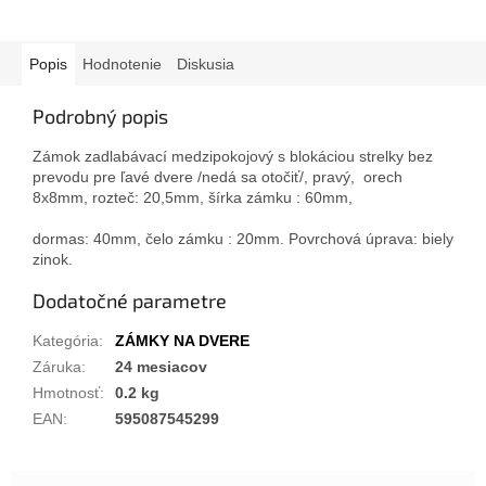
Popis
Hodnotenie
Diskusia
Podrobný popis
Zámok zadlabávací medzipokojový s blokáciou strelky bez
prevodu pre ľavé dvere /nedá sa otočiť/, pravý, orech
8x8mm, rozteč: 20,5mm, šírka zámku : 60mm,
dormas: 40mm, čelo zámku : 20mm. Povrchová úprava: biely
zinok.
Dodatočné parametre
Kategória
:
ZÁMKY NA DVERE
Záruka
:
24 mesiacov
Hmotnosť
:
0.2 kg
EAN
:
595087545299