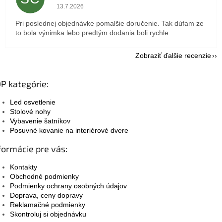
Hodnotenie obchodu je 5 z 5 hviezdičiek.
13.7.2026
Pri poslednej objednávke pomalšie doručenie. Tak dúfam ze
to bola výnimka lebo predtým dodania boli rychle
Zobraziť ďalšie recenzie
P kategórie:
Led osvetlenie
Stolové nohy
Vybavenie šatníkov
Posuvné kovanie na interiérové dvere
formácie pre vás:
Kontakty
Obchodné podmienky
Podmienky ochrany osobných údajov
Doprava, ceny dopravy
Reklamačné podmienky
Skontroluj si objednávku