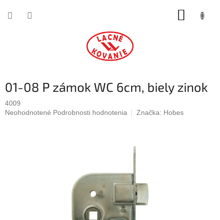
Prejsť
NÁKUP
na
obsah
KOŠÍK
01-08 P zámok WC 6cm, biely zinok
4009
Priemerné
Neohodnotené
Podrobnosti hodnotenia
Značka:
Hobes
hodnotenie
produktu
je
0,0
z
5
hviezdičiek.