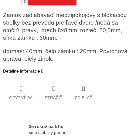
Zámok zadlabávací medzipokojový s blokáciou
strelky bez prevodu pre ľavé dvere /nedá sa
otočiť/, pravý, orech 8x8mm, rozteč: 20,5mm,
šírka zámku : 60mm,
dormas: 40mm, čelo zámku : 20mm. Povrchová
úprava: biely zinok.
Detailné informácie
OPÝTAŤ SA
STRÁŽIŤ
ZDIEĽAŤ
35 rokov na trhu
sme stabilný partner