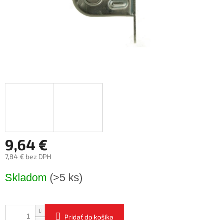
9,64 €
7,84 € bez DPH
Jednotková
Skladom
(>5 ks)
cena:
Pridať do košíka